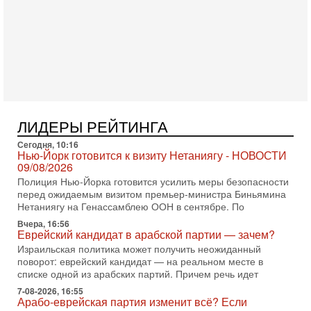
Иран задыхается. КСИР готовит удар! Россия теряет
последних союзников. Путин - псих!
В эфире ITON-TV доктор Эльдар Намазов , историк,
политолог, в прошлом – помощник Президента
Азербайджана Гейдара Алиева . Ведет программу
Александр
3-08-2026, 11:09
Выборы в Израиле в опасности?! ШАБАК формирует
спецотдел
ЛИДЕРЫ РЕЙТИНГА
В этом выпуске мы разбираем одну из самых тревожных
тем израильской политики. Известно, что израильская
Сегодня, 10:16
Служба общей безопасности (ШАБАК) создала
Нью-Йорк готовится к визиту Нетаниягу - НОВОСТИ
09/08/2026
3-08-2026, 08:32
Полиция Нью-Йорка готовится усилить меры безопасности
Трамп и Иран: последний шанс - НОВОСТИ
перед ожидаемым визитом премьер-министра Биньямина
03/08/2026
Нетаниягу на Генассамблею ООН в сентябре. По
Президент США Дональд Трамп объявил о возобновлении
переговоров с Ираном, но Тегеран пока не подтвердил
Вчера, 16:56
Еврейский кандидат в арабской партии — зачем?
готовность к диалогу. По словам американского
Израильская политика может получить неожиданный
2-08-2026, 08:42
поворот: еврейский кандидат — на реальном месте в
Трамп отменил удар по Ирану - НОВОСТИ
списке одной из арабских партий. Причем речь идет
02/08/2026
7-08-2026, 16:55
Президент США Дональд Трамп сегодня заявил об отмене
Арабо-еврейская партия изменит всё? Если
подготовленного удара по Ирану после обращений