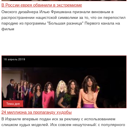
В России еврея обвинили в экстремизме
Омского дизайнера Илью Фришмана признали виновным в
распространении нацистской символики ‎за то, что он перепостил
пародию из программы "Большая разница" Первого канала на
фильм
16 апрель 2019
Тема дня
‎24 миллиона за пропаганду худобы‎
В Израиле впервые подан иск за рекламу с использованием
слишком худых моделей. Иск совсем ‎нешуточный: с популярного