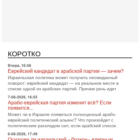
Сегодня, 10:16
Нью-Йорк готовится к визиту Нетаниягу - НОВОСТИ
09/08/2026
Полиция Нью-Йорка готовится усилить меры безопасности
перед ожидаемым визитом премьер-министра Биньямина
КОРОТКО
Нетаниягу на Генассамблею ООН в сентябре. По
Вчера, 16:56
Еврейский кандидат в арабской партии — зачем?
Израильская политика может получить неожиданный
поворот: еврейский кандидат — на реальном месте в
списке одной из арабских партий. Причем речь идет
7-08-2026, 16:55
Арабо-еврейская партия изменит всё? Если
появится...
Может ли в Израиле появиться полноценный арабо-
еврейский политический альянс? Что произойдет с
политическим раскладом сил, если арабский список
6-08-2026, 17:49
Оснащен ли израильский «Дракон» ядерным