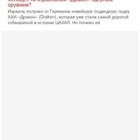
оружием?
Израиль получил от Германии новейшую подводную лодку
АХИ «Дракон» (Drakon), которая уже стала самой дорогой
субмариной в истории ЦАХАЛ. Но почему её
6-08-2026, 16:51
Как на самом деле погибли бойцы Ливане? Иран
нарывается! "Зверства" ШАБАКА
В эфире телеканала ITON-TV Григорий Тамар, офицер
ЦАХАЛа в отставке, писатель, журналист, военный историк.
Ведет программу Александр Гур-Арье.
6-08-2026, 08:20
«Дракон» усилил ВМС Израиля - НОВОСТИ
06/08/2026
Германия передала Израилю новейшую подводную лодку
АХИ «Дракон», которую называют самой мощной
субмариной на Ближнем Востоке. Передача прошла на
5-08-2026, 18:16
Сколько ещё Нетаниягу продержится у власти?
«Нетаниягу вечен?» — почему предстоящие выборы в
Израиле могут стать самыми интригующими? Биньямин
Нетаниягу снова уверенно заявляет, что победа на
5-08-2026, 08:51