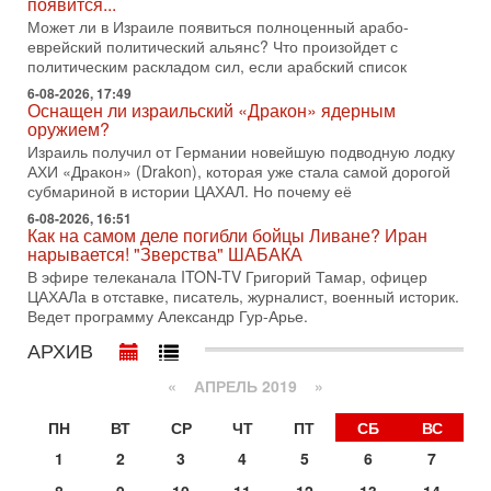
появится...
Тегерана и других стран региона. По его словам,
Может ли в Израиле появиться полноценный арабо-
1-08-2026, 17:50
еврейский политический альянс? Что произойдет с
«Русский голос» Израиля: кто заберет его на этот
политическим раскладом сил, если арабский список
раз?
6-08-2026, 17:49
Голоса русскоязычных репатриантов не раз кардинально
Оснащен ли израильский «Дракон» ядерным
меняли политический ландшафт Израиля. Достаточно
оружием?
вспомнить взлет партии «Исраэль ба-алия», когда
Израиль получил от Германии новейшую подводную лодку
31-07-2026, 17:00
АХИ «Дракон» (Drakon), которая уже стала самой дорогой
Тайны закрытых дверей: о чём на самом деле
субмариной в истории ЦАХАЛ. Но почему её
молчат Трамп и Нетаньяху?
6-08-2026, 16:51
Недавний визит премьер-министра Израиля Биньямина
Как на самом деле погибли бойцы Ливане? Иран
Нетаньяху в США и его встреча с Дональдом Трампом
нарывается! "Зверства" ШАБАКА
оставили больше вопросов, чем ответов. Полная
В эфире телеканала ITON-TV Григорий Тамар, офицер
ЦАХАЛа в отставке, писатель, журналист, военный историк.
31-07-2026, 15:18
Иран готовит покушение на Нетаниягу! Трамп не
Ведет программу Александр Гур-Арье.
хочет эскалации, но КСИР готовит взрыв!
АРХИВ
В эфире телеканала ITON-TV СЕРГЕЙ МИГДАЛЬ, эксперт
по вопросам безопасности, офицер запаса
«
АПРЕЛЬ 2019
»
Международного управления полиции Израиля, автор
ПН
ВТ
СР
ЧТ
ПТ
СБ
ВС
31-07-2026, 09:02
Битва за разоружение ХАМАСа - НОВОСТИ
1
2
3
4
5
6
7
31/07/2026
Сегодня президент США Дональд Трамп заявил о