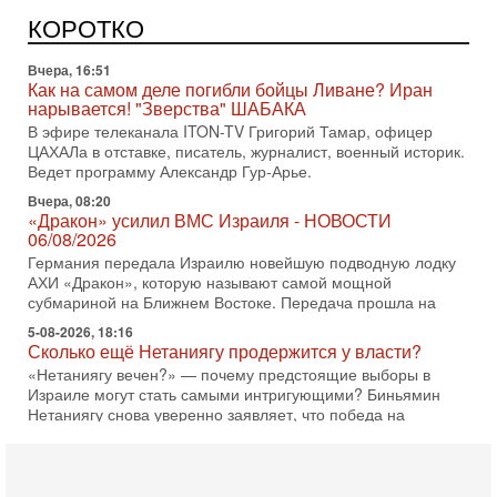
Израиль получил от Германии новейшую подводную лодку
АХИ «Дракон» (Drakon), которая уже стала самой дорогой
КОРОТКО
субмариной в истории ЦАХАЛ. Но почему её
Вчера, 16:51
Как на самом деле погибли бойцы Ливане? Иран
нарывается! "Зверства" ШАБАКА
В эфире телеканала ITON-TV Григорий Тамар, офицер
ЦАХАЛа в отставке, писатель, журналист, военный историк.
Ведет программу Александр Гур-Арье.
Вчера, 08:20
«Дракон» усилил ВМС Израиля - НОВОСТИ
06/08/2026
Германия передала Израилю новейшую подводную лодку
АХИ «Дракон», которую называют самой мощной
субмариной на Ближнем Востоке. Передача прошла на
5-08-2026, 18:16
Сколько ещё Нетаниягу продержится у власти?
«Нетаниягу вечен?» — почему предстоящие выборы в
Израиле могут стать самыми интригующими? Биньямин
Нетаниягу снова уверенно заявляет, что победа на
5-08-2026, 08:51
Трамп пригрозил Ирану ударом - НОВОСТИ
05/08/2026