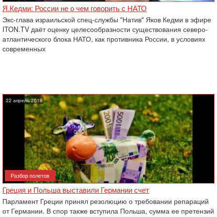
Я.Кедми: России не о чем говорить с НАТО
Экс-глава израильской спец-службы "Натив" Яков Кедми в эфире
ITON.TV даёт оценку целесообразности существования северо-
атлантического блока НАТО, как противника России, в условиях
современных
22 апрель 2019
Разбор полетов
Греция и Польша выставили Германии счет
Парламент Греции принял резолюцию о требовании репараций
от Германии. В спор также ‎вступила Польша, сумма ее претензий