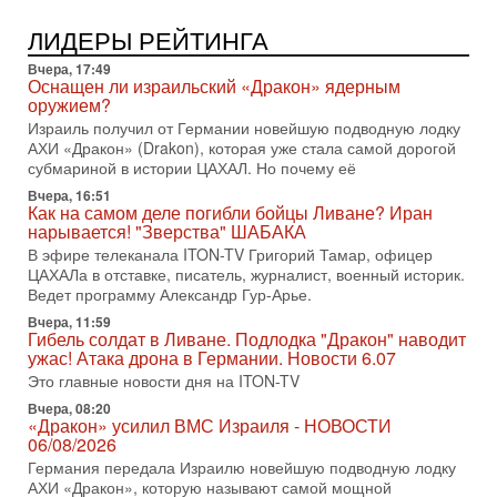
1-08-2026, 17:50
«Русский голос» Израиля: кто заберет его на этот
ЛИДЕРЫ РЕЙТИНГА
раз?
Голоса русскоязычных репатриантов не раз кардинально
Вчера, 17:49
меняли политический ландшафт Израиля. Достаточно
Оснащен ли израильский «Дракон» ядерным
вспомнить взлет партии «Исраэль ба-алия», когда
оружием?
Израиль получил от Германии новейшую подводную лодку
31-07-2026, 17:00
АХИ «Дракон» (Drakon), которая уже стала самой дорогой
Тайны закрытых дверей: о чём на самом деле
субмариной в истории ЦАХАЛ. Но почему её
молчат Трамп и Нетаньяху?
Недавний визит премьер-министра Израиля Биньямина
Вчера, 16:51
Как на самом деле погибли бойцы Ливане? Иран
Нетаньяху в США и его встреча с Дональдом Трампом
нарывается! "Зверства" ШАБАКА
оставили больше вопросов, чем ответов. Полная
В эфире телеканала ITON-TV Григорий Тамар, офицер
31-07-2026, 15:18
ЦАХАЛа в отставке, писатель, журналист, военный историк.
Иран готовит покушение на Нетаниягу! Трамп не
Ведет программу Александр Гур-Арье.
хочет эскалации, но КСИР готовит взрыв!
Вчера, 11:59
В эфире телеканала ITON-TV СЕРГЕЙ МИГДАЛЬ, эксперт
Гибель солдат в Ливане. Подлодка "Дракон" наводит
по вопросам безопасности, офицер запаса
ужас! Атака дрона в Германии. Новости 6.07
Международного управления полиции Израиля, автор
Это главные новости дня на ITON-TV
31-07-2026, 09:02
Вчера, 08:20
Битва за разоружение ХАМАСа - НОВОСТИ
«Дракон» усилил ВМС Израиля - НОВОСТИ
31/07/2026
06/08/2026
Сегодня президент США Дональд Трамп заявил о
Германия передала Израилю новейшую подводную лодку
достижении исторического соглашения о полном
АХИ «Дракон», которую называют самой мощной
разоружении ХАМАСа и других вооруженных группировок в