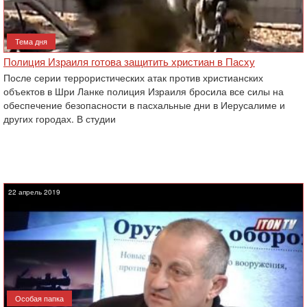
Тема дня
Полиция Израиля готова защитить христиан в Пасху
После серии террористических атак против христианских
объектов в Шри Ланке полиция Израиля бросила все силы на
обеспечение безопасности в пасхальные дни в Иерусалиме и
других городах. В студии
22 апрель 2019
Особая папка