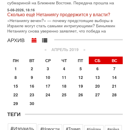
субмариной на Ближнем Востоке. Передача прошла на
30-07-2026, 17:59
5-08-2026, 18:16
Иран доведет Трампа до крайних мер? Разбор и
Сколько ещё Нетаниягу продержится у власти?
оценка от военного обозревателя Давида Шарпа
«Нетаниягу вечен?» — почему предстоящие выборы в
Ситуация вокруг противостояния Ирана и США накаляется
Израиле могут стать самыми интригующими? Биньямин
с каждым днем. Почему Трамп в самый последний момент
Нетаниягу снова уверенно заявляет, что победа на
отменил решение о нанесении тяжелых ударов
АРХИВ
30-07-2026, 16:54
Покупатель авиакомпании «Аркия» намерен
«
АПРЕЛЬ 2019
»
запретить полеты по субботам!
Вокруг возможной продажи авиакомпании «Аркия»
ПН
ВТ
СР
ЧТ
ПТ
СБ
ВС
разгорается громкий конфликт.
1
2
3
4
5
6
7
30-07-2026, 08:16
Трамп готовит удар по Ирану - НОВОСТИ 30/07/2026
8
9
10
11
12
13
14
Президент США Дональд Трамп сегодня рассматривает
15
16
17
18
19
20
21
возможность масштабной военной операции против Ирана
после ракетной атаки на американскую базу в
22
23
24
25
26
27
28
29-07-2026, 18:28
29
30
Трамп взбешен атакой на базы! Иран играет с огнем.
Израиль меняет курс
ТЕГИ
В эфире телеканала ITON-TV политолог Цви Маген,
дипломат, в прошлом - старший офицер военной разведки
АМАН, глава спецслужбы "Натив", ‎Чрезвычайный и
#Израиль
#Новости
#Трамп
#байден
#война