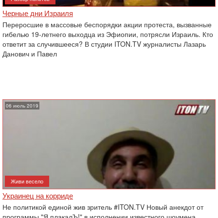
Черные дни Израиля
Переросшие в массовые беспорядки акции протеста, вызванные
гибелью 19-‎летнего выходца из Эфиопии, потрясли Израиль. Кто
ответит за случившееся? В ‎студии ITON.TV журналисты Лазарь
Данович и Павел
06 июль 2019
Живи весело
Украинец на корриде
Не политикой единой жив зритель #ITON.TV Новый анекдот от
программы "Я плакалЪ!" в исполнении известного шоумена