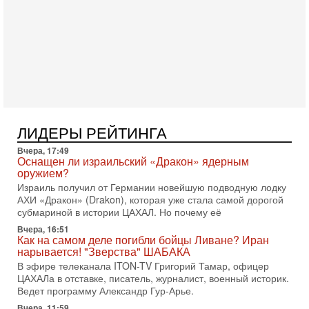
подготовленного удара по Ирану после обращений
Тегерана и других стран региона. По его словам,
1-08-2026, 17:50
«Русский голос» Израиля: кто заберет его на этот
раз?
Голоса русскоязычных репатриантов не раз кардинально
меняли политический ландшафт Израиля. Достаточно
вспомнить взлет партии «Исраэль ба-алия», когда
31-07-2026, 17:00
Тайны закрытых дверей: о чём на самом деле
ЛИДЕРЫ РЕЙТИНГА
молчат Трамп и Нетаньяху?
Вчера, 17:49
Недавний визит премьер-министра Израиля Биньямина
Оснащен ли израильский «Дракон» ядерным
Нетаньяху в США и его встреча с Дональдом Трампом
оружием?
оставили больше вопросов, чем ответов. Полная
Израиль получил от Германии новейшую подводную лодку
31-07-2026, 15:18
АХИ «Дракон» (Drakon), которая уже стала самой дорогой
Иран готовит покушение на Нетаниягу! Трамп не
субмариной в истории ЦАХАЛ. Но почему её
хочет эскалации, но КСИР готовит взрыв!
Вчера, 16:51
В эфире телеканала ITON-TV СЕРГЕЙ МИГДАЛЬ, эксперт
Как на самом деле погибли бойцы Ливане? Иран
по вопросам безопасности, офицер запаса
нарывается! "Зверства" ШАБАКА
Международного управления полиции Израиля, автор
В эфире телеканала ITON-TV Григорий Тамар, офицер
ЦАХАЛа в отставке, писатель, журналист, военный историк.
31-07-2026, 09:02
Битва за разоружение ХАМАСа - НОВОСТИ
Ведет программу Александр Гур-Арье.
31/07/2026
Вчера, 11:59