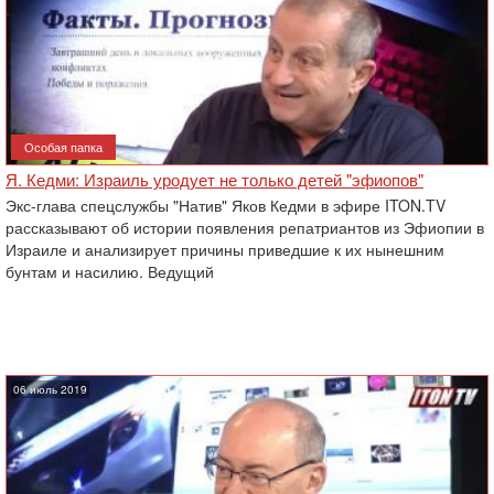
Особая папка
Я. Кедми: Израиль уродует не только детей "эфиопов"
Экс-глава спецслужбы "Натив" Яков Кедми в эфире ITON.TV
рассказывают об истории появления репатриантов из Эфиопии в
Израиле и анализирует причины приведшие к их нынешним
бунтам и насилию. Ведущий
06 июль 2019