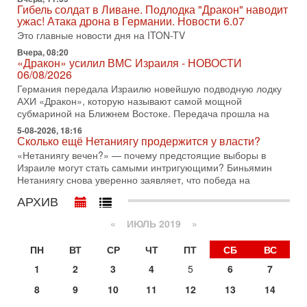
Сегодня президент США Дональд Трамп заявил о
Гибель солдат в Ливане. Подлодка "Дракон" наводит
достижении исторического соглашения о полном
ужас! Атака дрона в Германии. Новости 6.07
разоружении ХАМАСа и других вооруженных группировок в
Это главные новости дня на ITON-TV
30-07-2026, 17:59
Вчера, 08:20
Иран доведет Трампа до крайних мер? Разбор и
«Дракон» усилил ВМС Израиля - НОВОСТИ
оценка от военного обозревателя Давида Шарпа
06/08/2026
Ситуация вокруг противостояния Ирана и США накаляется
Германия передала Израилю новейшую подводную лодку
с каждым днем. Почему Трамп в самый последний момент
АХИ «Дракон», которую называют самой мощной
отменил решение о нанесении тяжелых ударов
субмариной на Ближнем Востоке. Передача прошла на
5-08-2026, 18:16
30-07-2026, 16:54
Сколько ещё Нетаниягу продержится у власти?
Покупатель авиакомпании «Аркия» намерен
запретить полеты по субботам!
«Нетаниягу вечен?» — почему предстоящие выборы в
Израиле могут стать самыми интригующими? Биньямин
Вокруг возможной продажи авиакомпании «Аркия»
Нетаниягу снова уверенно заявляет, что победа на
разгорается громкий конфликт.
АРХИВ
30-07-2026, 08:16
Трамп готовит удар по Ирану - НОВОСТИ 30/07/2026
«
ИЮЛЬ 2019
»
Президент США Дональд Трамп сегодня рассматривает
возможность масштабной военной операции против Ирана
ПН
ВТ
СР
ЧТ
ПТ
СБ
ВС
после ракетной атаки на американскую базу в
1
2
3
4
5
6
7
29-07-2026, 18:28
Трамп взбешен атакой на базы! Иран играет с огнем.
8
9
10
11
12
13
14
Израиль меняет курс
В эфире телеканала ITON-TV политолог Цви Маген,