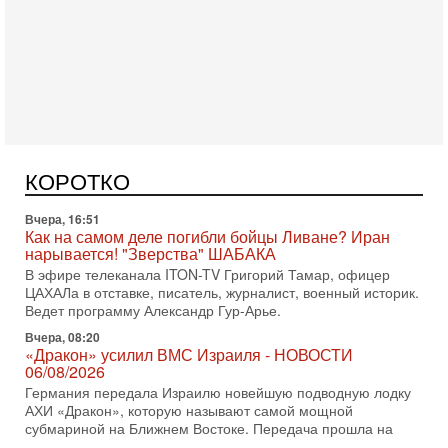
Оснащен ли израильский «Дракон» ядерным
оружием?
Израиль получил от Германии новейшую подводную лодку
АХИ «Дракон» (Drakon), которая уже стала самой дорогой
субмариной в истории ЦАХАЛ. Но почему её
Вчера, 16:51
Как на самом деле погибли бойцы Ливане? Иран
нарывается! "Зверства" ШАБАКА
В эфире телеканала ITON-TV Григорий Тамар, офицер
КОРОТКО
ЦАХАЛа в отставке, писатель, журналист, военный историк.
Ведет программу Александр Гур-Арье.
Вчера, 08:20
«Дракон» усилил ВМС Израиля - НОВОСТИ
06/08/2026
Германия передала Израилю новейшую подводную лодку
АХИ «Дракон», которую называют самой мощной
субмариной на Ближнем Востоке. Передача прошла на
5-08-2026, 18:16
Сколько ещё Нетаниягу продержится у власти?
«Нетаниягу вечен?» — почему предстоящие выборы в
Израиле могут стать самыми интригующими? Биньямин
Нетаниягу снова уверенно заявляет, что победа на