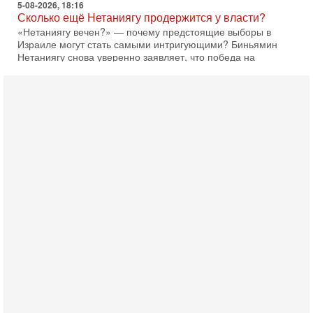
5-08-2026, 08:51
Трамп пригрозил Ирану ударом - НОВОСТИ
05/08/2026
Президент США Дональд Трамп сегодня заявил, что
Ормузский пролив может быть открыт «очень скоро». По
его словам, если этого не произойдет, Иран ждет
4-08-2026, 20:08
Трамп выбирает подходящий момент для удара!
Украину никогда не примут в НАТО
Сегодня гость нашей студии капитан 1-го ранга ВМC США
(в отставке) Гарри (Юрий) Табах, в прошлом: командир
антитеррористического центра НАТО в
3-08-2026, 19:07
«Либо в армию — либо в тюрьму?»
Ситуация вокруг призыва ультраортодоксов в ЦАХАЛ
достигла точки кипения. Попытки принять закон,
освобождающий уклоняющихся харедим от арестов,
3-08-2026, 17:18
Хватит отменять атаки! ЦАХАЛ - не игрушка!
Израиль готов ударить по Ирану!
В эфире телеканала ITON-TV Григорий Тамар, офицер
ЦАХАЛа в отставке, писатель, журналист, военный историк.
Ведет программу Александр Гур-Арье.