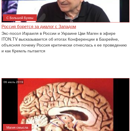
С Большой Буквы
Россия борется за диалог с Западом
Экс-посол Израиля в России и Украине Цви Маген в эфире
ITON.TV высказывается об итогах Конференции в Бахрейне,
объясняя почему Россия критически отнеслась к ее проведению
и как Кремль пытается
06 июль 2019
Магия смысла