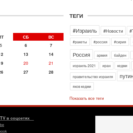
э
М
ТЕГИ
31
Б
3
#Израиль
#Новости
#
С
д
ПТ
СБ
ВС
р
#ракеты
#россия
#сирия
5
6
7
г
Россия
12
13
14
30
армия
байден
И
19
20
21
о
израиль 2021
иран
кедми
С
26
27
28
пути
н
правительство израиля
п
яков кедми
т
30
Показать все теги
П
з
В
р
.TV в соцсетях
ube
30
Т
book