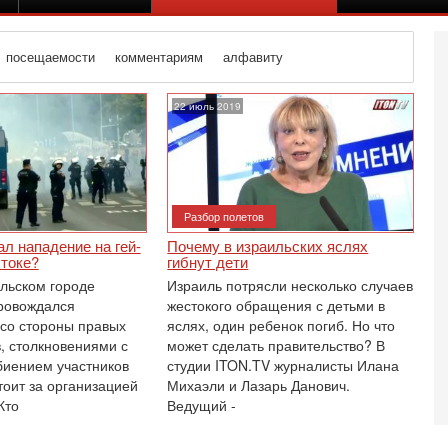
посещаемости
комментариям
алфавиту
22 июль 2019
Разбор полетов
ал нападение на гей-
Почему в израильских яслях
стоке?
гибнут дети
ольском городе
Израиль потрясли несколько случаев
ровождался
жестокого обращения с детьми в
со стороны правых
яслях, один ребенок погиб. Но что
, столкновениями с
может сделать правительство? В
биением участников
студии ITON.TV журналисты Илана
Вч
тоит за организацией
Михаэли и ‎Лазарь Данович.
А
Кто
Ведущий -
п
М