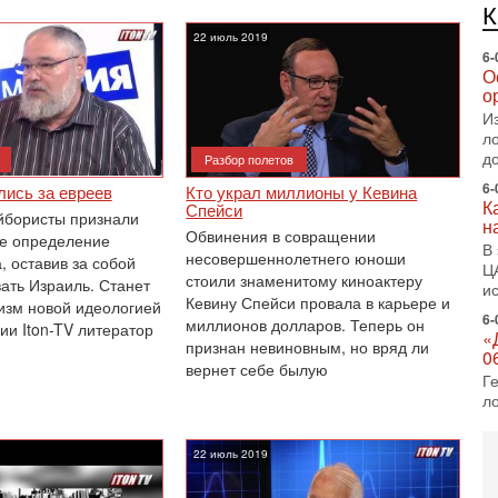
е
п
22 июль 2019
6-
О
о
И
л
д
Разбор полетов
6-
лись за евреев
Кто украл миллионы у Кевина
К
Спейси
йбористы признали
н
Обвинения в совращении
е определение
В
несовершеннолетнего юноши
 ‎‎оставив за собой
Ц
стоили знаменитому киноактеру
ать Израиль. Станет
и
Кевину ‎Спейси провала в карьере и
зм новой ‎‎идеологией
6-
миллионов долларов. Теперь он
ии Iton-TV литератор
«
признан невиновным, но вряд ли
0
вернет ‎себе былую
Г
л
с
5-
22 июль 2019
С
«