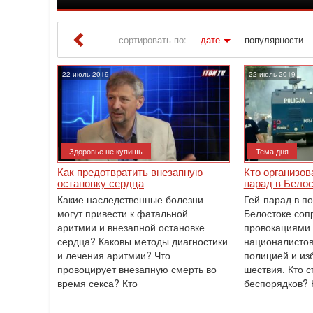
сортировать по:
дате
популярности
Iton TV
» Материалы за 22.07.2019
22 июль 2019
22 июль 2019
Здоровье не купишь
Тема дня
Как предотвратить внезапную
Кто организов
остановку сердца
парад в Бело
Какие наследственные болезни
Гей-парад в п
могут привести к фатальной
Белостоке соп
аритмии и внезапной остановке
провокациями 
сердца? Каковы методы диагностики
националистов
и лечения аритмии? Что
полицией и из
провоцирует внезапную смерть во
шествия. Кто с
время секса? Кто
беспорядков? 