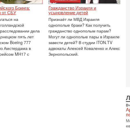
В
Ц
йского Боинга:
Гражданство Израиля и
и
 от СБУ
усыновление детей
гаться на
Признаёт ли МВД Израиля
3-
И
 голландской
однополые браки? Как получить
т
 расследовании дела
гражданство однополым парам?
В
Донецком пять лет
Могут ли однополые пары в Израиле
п
ском Boeing 777
завести детей? В студии ITON.TV
А
з Амстердама в
адвокаты Алексей Коваленко и Алекс
А
 рейсом MH17 с
Зернопольский.
3-
В
ф
В
те
С
3-
Т
0
Вч
П
А
в
п
не
М
а
е