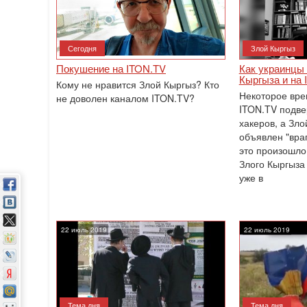
Сегодня
Злой Кыргыз
Покушение на ITON.TV
Как украинцы 
Кыргыза и на
Кому не нравится Злой Кыргыз? Кто
Некоторое вре
не доволен каналом ITON.TV?
ITON.TV подве
хакеров, а Зл
объявлен "вра
это произошло
Злого Кыргыза
уже в
22 июль 2019
22 июль 2019
Тема дня
Тема дня