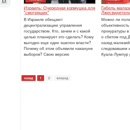
Израиль: Очередная кормушка для
Гибель малази
"смотрящих"
Лжесвидетели
В Израиле обещают
Можно ли пола
децентрализацию управления
объективность
государством. Кто, зачем и с какой
прокуратуры в
целью планирует это сделать? Кому
о сбитом под 
выгоден еще один эшелон власти?
назад малазий
Почему об этом объявили накануне
следовавшем и
выборов? Свою версию
Куала-Лумпур
назад
1
2
вперед