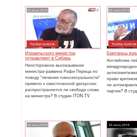
22 июль 2019
22 июль 2019
Разбор полетов
Разбор полетов
Израильского министра
Британцы взя
отправляют в Сибирь
Английские ле
Неосторожное высказывание
международно
министра-раввина Рафи Переца по
антисемитизма,
поводу "лечения ‎гомосексуальности"
право критиков
привело к ожесточенной дискуссии:
ли антиизраили
распространяется ли свобода слова
партии? В студ
на ‎министра? В студии ITON.TV
22 июль 2019
22 июль 2019