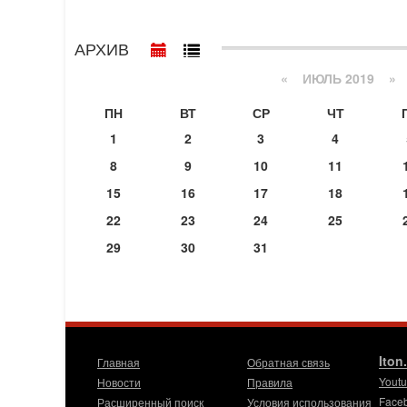
АРХИВ
«
ИЮЛЬ 2019
»
ПН
ВТ
СР
ЧТ
1
2
3
4
8
9
10
11
15
16
17
18
22
23
24
25
29
30
31
Iton
Главная
Обратная связь
Yout
Новости
Правила
Face
Расширенный поиск
Условия использования