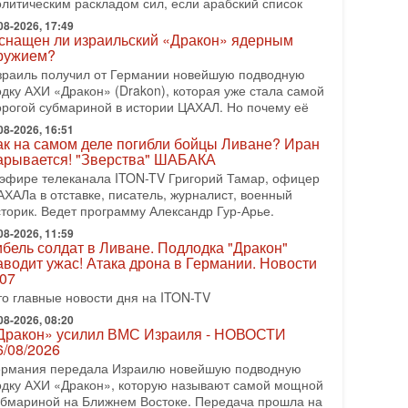
олитическим раскладом сил, если арабский список
08-2026, 08:42
рамп отменил удар по Ирану - НОВОСТИ
08-2026, 17:49
2/08/2026
снащен ли израильский «Дракон» ядерным
ружием?
резидент США Дональд Трамп сегодня заявил об
тмене подготовленного удара по Ирану после
зраиль получил от Германии новейшую подводную
бращений Тегерана и других стран региона. По его
одку АХИ «Дракон» (Drakon), которая уже стала самой
ловам,
орогой субмариной в истории ЦАХАЛ. Но почему её
08-2026, 16:51
08-2026, 17:50
ак на самом деле погибли бойцы Ливане? Иран
Русский голос» Израиля: кто заберет его на этот
арывается! "Зверства" ШАБАКА
аз?
 эфире телеканала ITON-TV Григорий Тамар, офицер
олоса русскоязычных репатриантов не раз кардинально
АХАЛа в отставке, писатель, журналист, военный
еняли политический ландшафт Израиля. Достаточно
сторик. Ведет программу Александр Гур-Арье.
спомнить взлет партии «Исраэль ба-алия», когда
08-2026, 11:59
-07-2026, 17:00
ибель солдат в Ливане. Подлодка "Дракон"
айны закрытых дверей: о чём на самом деле
аводит ужас! Атака дрона в Германии. Новости
олчат Трамп и Нетаньяху?
.07
едавний визит премьер-министра Израиля Биньямина
то главные новости дня на ITON-TV
етаньяху в США и его встреча с Дональдом Трампом
ставили больше вопросов, чем ответов. Полная
08-2026, 08:20
Дракон» усилил ВМС Израиля - НОВОСТИ
-07-2026, 15:18
6/08/2026
ран готовит покушение на Нетаниягу! Трамп не
ермания передала Израилю новейшую подводную
очет эскалации, но КСИР готовит взрыв!
одку АХИ «Дракон», которую называют самой мощной
 эфире телеканала ITON-TV СЕРГЕЙ МИГДАЛЬ,
убмариной на Ближнем Востоке. Передача прошла на