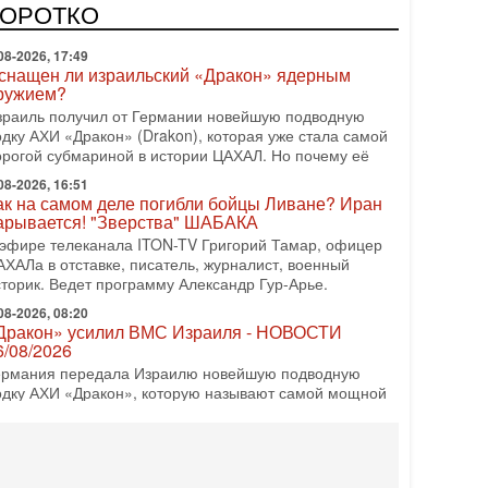
врейский политический альянс? Что произойдет с
КОРОТКО
олитическим раскладом сил, если арабский список
08-2026, 17:49
снащен ли израильский «Дракон» ядерным
ружием?
зраиль получил от Германии новейшую подводную
одку АХИ «Дракон» (Drakon), которая уже стала самой
орогой субмариной в истории ЦАХАЛ. Но почему её
08-2026, 16:51
ак на самом деле погибли бойцы Ливане? Иран
арывается! "Зверства" ШАБАКА
 эфире телеканала ITON-TV Григорий Тамар, офицер
АХАЛа в отставке, писатель, журналист, военный
сторик. Ведет программу Александр Гур-Арье.
08-2026, 08:20
Дракон» усилил ВМС Израиля - НОВОСТИ
6/08/2026
ермания передала Израилю новейшую подводную
одку АХИ «Дракон», которую называют самой мощной
убмариной на Ближнем Востоке. Передача прошла на
08-2026, 18:16
колько ещё Нетаниягу продержится у власти?
Нетаниягу вечен?» — почему предстоящие выборы в