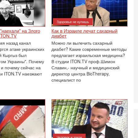
И
Н
5-
Здоровье не купишь
Т
0
"наехали" на Злого
Как в Израиле лечат сахарный
П
 ITON.TV
диабет
О
мя назад канал
Можно ли вылечить сахарный
ег
ргся атаке украинских
диабет? Какие современные методы
4-
ой Кыргыз был
предлагает израильская медицина?
Т
гом Украины". Почему
В студии ITON.TV проф.Шимон
У
 и почему сейчас на
Славин,- научный и медицинский
С
 и ITON.TV наезжают
директор центра BioTherapy,
С
специалист по
к
3-
«
С
22 июль 2019
до
о
3-
Х
И
Человек и закон