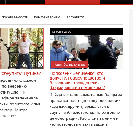
посещаемости
комментариям
алфавиту
12 март 2020
Азия. Большая игра
 "обнулить" Путина?
Полковник Зеличенко: кто
допустил самоуправство и
ледствиях сложной
беззаконие гражданских
" по внесению
формирований в Бишкеке?
нституцию РФ
В Кыргызстане самозваные борцы за
в эфире телеканала
нравственность (по типу российских
сквы политолог Илья
казачьих дружин) врываются в
ректор Центра
сауны, избивают женщин, разгоняют
Вч
ональной
демонстрации. Кто стоит за ними и
О
о
кто позволил им взять закон в
И