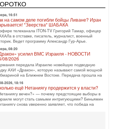
одку АХИ «Дракон» (Drakon), которая уже стала самой
КОРОТКО
орогой субмариной в истории ЦАХАЛ. Но почему её
ера, 16:51
ак на самом деле погибли бойцы Ливане? Иран
арывается! "Зверства" ШАБАКА
 эфире телеканала ITON-TV Григорий Тамар, офицер
АХАЛа в отставке, писатель, журналист, военный
сторик. Ведет программу Александр Гур-Арье.
ера, 08:20
Дракон» усилил ВМС Израиля - НОВОСТИ
6/08/2026
ермания передала Израилю новейшую подводную
одку АХИ «Дракон», которую называют самой мощной
убмариной на Ближнем Востоке. Передача прошла на
08-2026, 18:16
колько ещё Нетаниягу продержится у власти?
Нетаниягу вечен?» — почему предстоящие выборы в
зраиле могут стать самыми интригующими? Биньямин
етаниягу снова уверенно заявляет, что победа на
08-2026, 08:51
рамп пригрозил Ирану ударом - НОВОСТИ
5/08/2026
резидент США Дональд Трамп сегодня заявил, что