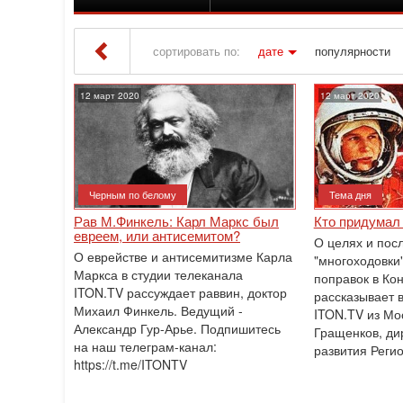
сортировать по:
дате
популярности
Iton TV
» Материалы за 12.03.2020
12 март 2020
12 март 2020
Черным по белому
Тема дня
Рав М.Финкель: Карл Маркс был
Кто придумал
евреем, или антисемитом?
О целях и пос
О еврействе и антисемитизме Карла
"многоходовки
Маркса в студии телеканала
поправок в Ко
ITON.TV рассуждает раввин, доктор
рассказывает 
Михаил Финкель. Ведущий -
ITON.TV из Мо
Александр Гур-Арье. Подпишитесь
Гращенков, ди
на наш телеграм-канал:
развития Реги
https://t.me/ITONTV