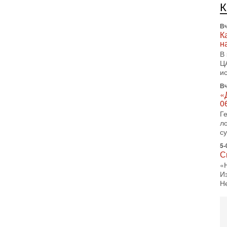
л
д
Вч
К
н
В
Ц
и
Вч
«
0
Г
л
с
5-
С
«
И
Н
5-
Т
0
П