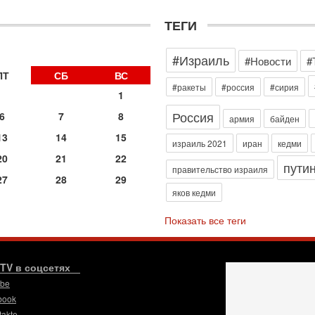
д
р
ТЕГИ
г
30
#Израиль
И
#Новости
#
о
ПТ
СБ
ВС
С
#ракеты
#россия
#сирия
1
н
п
Россия
6
7
8
армия
байден
т
13
14
15
30
израиль 2021
иран
кедми
П
20
21
22
пути
з
правительство израиля
27
28
29
В
яков кедми
р
30
Показать все теги
Т
3
П
в
.TV в соцсетях
И
ube
29
book
Т
takte