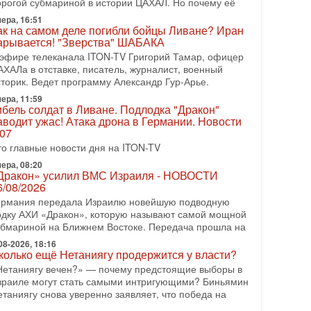
орогой субмариной в истории ЦАХАЛ. Но почему её
08-2026, 17:50
ера, 16:51
Русский голос» Израиля: кто заберет его на этот
ак на самом деле погибли бойцы Ливане? Иран
аз?
арывается! "Зверства" ШАБАКА
олоса русскоязычных репатриантов не раз кардинально
 эфире телеканала ITON-TV Григорий Тамар, офицер
еняли политический ландшафт Израиля. Достаточно
АХАЛа в отставке, писатель, журналист, военный
спомнить взлет партии «Исраэль ба-алия», когда
сторик. Ведет программу Александр Гур-Арье.
ера, 11:59
-07-2026, 17:00
ибель солдат в Ливане. Подлодка "Дракон"
айны закрытых дверей: о чём на самом деле
аводит ужас! Атака дрона в Германии. Новости
олчат Трамп и Нетаньяху?
.07
едавний визит премьер-министра Израиля Биньямина
то главные новости дня на ITON-TV
етаньяху в США и его встреча с Дональдом Трампом
ставили больше вопросов, чем ответов. Полная
ера, 08:20
Дракон» усилил ВМС Израиля - НОВОСТИ
-07-2026, 15:18
6/08/2026
ран готовит покушение на Нетаниягу! Трамп не
ермания передала Израилю новейшую подводную
очет эскалации, но КСИР готовит взрыв!
одку АХИ «Дракон», которую называют самой мощной
 эфире телеканала ITON-TV СЕРГЕЙ МИГДАЛЬ,
убмариной на Ближнем Востоке. Передача прошла на
ксперт по вопросам безопасности, офицер запаса
еждународного управления полиции Израиля, автор
08-2026, 18:16
колько ещё Нетаниягу продержится у власти?
-07-2026, 09:02
Нетаниягу вечен?» — почему предстоящие выборы в
итва за разоружение ХАМАСа - НОВОСТИ
зраиле могут стать самыми интригующими? Биньямин
1/07/2026
етаниягу снова уверенно заявляет, что победа на
егодня президент США Дональд Трамп заявил о