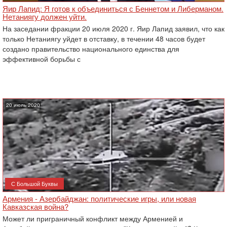
Яир Лапид: Я готов к объединиться с Беннетом и Либерманом.
Нетаниягу должен уйти.
На заседании фракции 20 июля 2020 г. Яир Лапид заявил, что как
только Нетаниягу уйдет в отставку, в течении 48 часов будет
создано правительство национального единства для
эффективной борьбы с
20 июль 2020
С Большой Буквы
Армения - Азербайджан: политические игры, или новая
Кавказская война?
Может ли приграничный конфликт между Арменией и