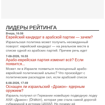
Президент США Дональд Трамп объявил о возобновлении
переговоров с Ираном, но Тегеран пока не подтвердил
готовность к диалогу. По словам американского
2-08-2026, 08:42
Трамп отменил удар по Ирану - НОВОСТИ
02/08/2026
ЛИДЕРЫ РЕЙТИНГА
Президент США Дональд Трамп сегодня заявил об отмене
Вчера, 16:56
подготовленного удара по Ирану после обращений
Еврейский кандидат в арабской партии — зачем?
Тегерана и других стран региона. По его словам,
Израильская политика может получить неожиданный
1-08-2026, 17:50
поворот: еврейский кандидат — на реальном месте в
«Русский голос» Израиля: кто заберет его на этот
списке одной из арабских партий. Причем речь идет
раз?
7-08-2026, 16:55
Голоса русскоязычных репатриантов не раз кардинально
Арабо-еврейская партия изменит всё? Если
меняли политический ландшафт Израиля. Достаточно
появится...
вспомнить взлет партии «Исраэль ба-алия», когда
Может ли в Израиле появиться полноценный арабо-
еврейский политический альянс? Что произойдет с
31-07-2026, 17:00
Тайны закрытых дверей: о чём на самом деле
политическим раскладом сил, если арабский список
молчат Трамп и Нетаньяху?
6-08-2026, 17:49
Недавний визит премьер-министра Израиля Биньямина
Оснащен ли израильский «Дракон» ядерным
Нетаньяху в США и его встреча с Дональдом Трампом
оружием?
оставили больше вопросов, чем ответов. Полная
Израиль получил от Германии новейшую подводную лодку
АХИ «Дракон» (Drakon), которая уже стала самой дорогой
31-07-2026, 15:18
субмариной в истории ЦАХАЛ. Но почему её
Иран готовит покушение на Нетаниягу! Трамп не