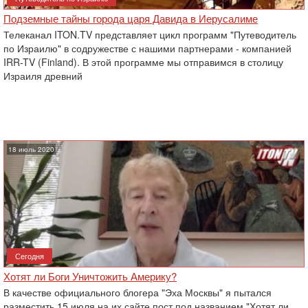
Подземные тайны города царя Давида в Иерусалиме
Телеканал ITON.TV представляет цикл программ "Путеводитель
по Израилю" в содружестве с нашими партнерами - компанией
IRR-TV (Finland). В этой программе мы отправимся в столицу
Израиля древний
18 июль 2020
Сегодня
Хотят ли Боги Уничтожить Америку?
В качестве официального блогера "Эха Москвы" я пытался
разместить 15 июля на их сайте пост под названием "Хотят ли