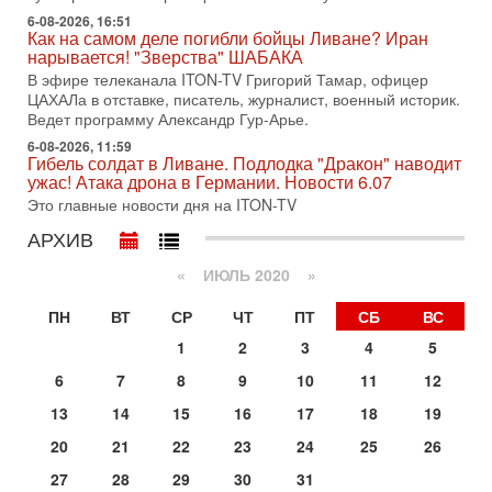
хочет эскалации, но КСИР готовит взрыв!
6-08-2026, 16:51
Как на самом деле погибли бойцы Ливане? Иран
В эфире телеканала ITON-TV СЕРГЕЙ МИГДАЛЬ, эксперт
нарывается! "Зверства" ШАБАКА
по вопросам безопасности, офицер запаса
Международного управления полиции Израиля, автор
В эфире телеканала ITON-TV Григорий Тамар, офицер
ЦАХАЛа в отставке, писатель, журналист, военный историк.
31-07-2026, 09:02
Ведет программу Александр Гур-Арье.
Битва за разоружение ХАМАСа - НОВОСТИ
31/07/2026
6-08-2026, 11:59
Гибель солдат в Ливане. Подлодка "Дракон" наводит
Сегодня президент США Дональд Трамп заявил о
ужас! Атака дрона в Германии. Новости 6.07
достижении исторического соглашения о полном
Это главные новости дня на ITON-TV
разоружении ХАМАСа и других вооруженных группировок в
АРХИВ
30-07-2026, 17:59
Иран доведет Трампа до крайних мер? Разбор и
оценка от военного обозревателя Давида Шарпа
«
ИЮЛЬ 2020
»
Ситуация вокруг противостояния Ирана и США накаляется
ПН
ВТ
СР
ЧТ
ПТ
СБ
ВС
с каждым днем. Почему Трамп в самый последний момент
отменил решение о нанесении тяжелых ударов
1
2
3
4
5
30-07-2026, 16:54
6
7
8
9
10
11
12
Покупатель авиакомпании «Аркия» намерен
запретить полеты по субботам!
13
14
15
16
17
18
19
Вокруг возможной продажи авиакомпании «Аркия»
20
21
22
23
24
25
26
разгорается громкий конфликт.
Вчера, 16:56
27
28
29
30
31