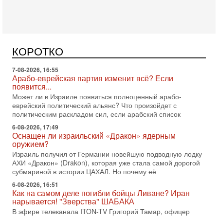
7-08-2026, 16:55
Арабо-еврейская партия изменит всё? Если
появится...
Может ли в Израиле появиться полноценный арабо-
еврейский политический альянс? Что произойдет с
КОРОТКО
политическим раскладом сил, если арабский список
6-08-2026, 17:49
Оснащен ли израильский «Дракон» ядерным
оружием?
Израиль получил от Германии новейшую подводную лодку
АХИ «Дракон» (Drakon), которая уже стала самой дорогой
субмариной в истории ЦАХАЛ. Но почему её
6-08-2026, 16:51
Как на самом деле погибли бойцы Ливане? Иран
нарывается! "Зверства" ШАБАКА
В эфире телеканала ITON-TV Григорий Тамар, офицер
ЦАХАЛа в отставке, писатель, журналист, военный историк.
Ведет программу Александр Гур-Арье.
6-08-2026, 08:20
«Дракон» усилил ВМС Израиля - НОВОСТИ
06/08/2026
Германия передала Израилю новейшую подводную лодку
АХИ «Дракон», которую называют самой мощной