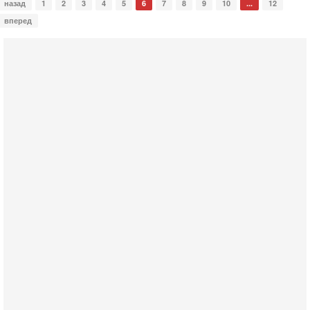
назад
1
2
3
4
5
6
7
8
9
10
...
12
вперед
Вчера, 16:56
Еврейский кандидат в арабской партии — зачем?
Израильская политика может получить неожиданный
поворот: еврейский кандидат — на реальном месте в
списке одной из арабских партий. Причем речь идет