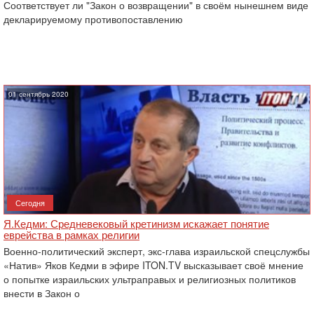
Соответствует ли "Закон о возвращении" в своём нынешнем виде
декларируемому противопоставлению
01 сентябрь 2020
Сегодня
Я.Кедми: Средневековый кретинизм искажает понятие
еврейства в рамках религии
Военно-политический эксперт, экс-глава израильской спецслужбы
«Натив» Яков Кедми в эфире ITON.TV высказывает своё мнение
о попытке израильских ультраправых и религиозных политиков
внести в Закон о