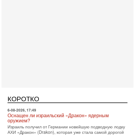
Вчера, 16:55
Арабо-еврейская партия изменит всё? Если
появится...
Может ли в Израиле появиться полноценный арабо-
еврейский политический альянс? Что произойдет с
политическим раскладом сил, если арабский список
КОРОТКО
6-08-2026, 17:49
Оснащен ли израильский «Дракон» ядерным
оружием?
Израиль получил от Германии новейшую подводную лодку
АХИ «Дракон» (Drakon), которая уже стала самой дорогой
субмариной в истории ЦАХАЛ. Но почему её
6-08-2026, 16:51