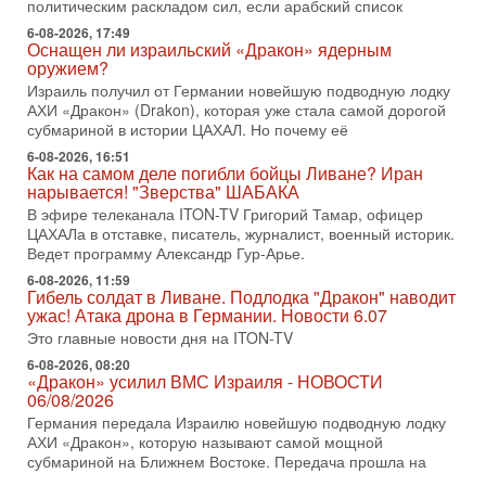
политическим раскладом сил, если арабский список
меняли политический ландшафт Израиля. Достаточно
вспомнить взлет партии «Исраэль ба-алия», когда
6-08-2026, 17:49
Оснащен ли израильский «Дракон» ядерным
31-07-2026, 17:00
оружием?
Тайны закрытых дверей: о чём на самом деле
Израиль получил от Германии новейшую подводную лодку
молчат Трамп и Нетаньяху?
АХИ «Дракон» (Drakon), которая уже стала самой дорогой
Недавний визит премьер-министра Израиля Биньямина
субмариной в истории ЦАХАЛ. Но почему её
Нетаньяху в США и его встреча с Дональдом Трампом
оставили больше вопросов, чем ответов. Полная
6-08-2026, 16:51
Как на самом деле погибли бойцы Ливане? Иран
31-07-2026, 15:18
нарывается! "Зверства" ШАБАКА
Иран готовит покушение на Нетаниягу! Трамп не
В эфире телеканала ITON-TV Григорий Тамар, офицер
хочет эскалации, но КСИР готовит взрыв!
ЦАХАЛа в отставке, писатель, журналист, военный историк.
В эфире телеканала ITON-TV СЕРГЕЙ МИГДАЛЬ, эксперт
Ведет программу Александр Гур-Арье.
по вопросам безопасности, офицер запаса
6-08-2026, 11:59
Международного управления полиции Израиля, автор
Гибель солдат в Ливане. Подлодка "Дракон" наводит
ужас! Атака дрона в Германии. Новости 6.07
31-07-2026, 09:02
Битва за разоружение ХАМАСа - НОВОСТИ
Это главные новости дня на ITON-TV
31/07/2026
6-08-2026, 08:20
Сегодня президент США Дональд Трамп заявил о
«Дракон» усилил ВМС Израиля - НОВОСТИ
достижении исторического соглашения о полном
06/08/2026
разоружении ХАМАСа и других вооруженных группировок в
Германия передала Израилю новейшую подводную лодку
АХИ «Дракон», которую называют самой мощной
30-07-2026, 17:59
Иран доведет Трампа до крайних мер? Разбор и
субмариной на Ближнем Востоке. Передача прошла на
оценка от военного обозревателя Давида Шарпа