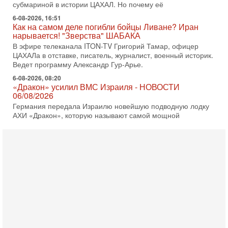
Как на самом деле погибли бойцы Ливане? Иран
нарывается! "Зверства" ШАБАКА
В эфире телеканала ITON-TV Григорий Тамар, офицер
ЦАХАЛа в отставке, писатель, журналист, военный историк.
Ведет программу Александр Гур-Арье.
6-08-2026, 08:20
«Дракон» усилил ВМС Израиля - НОВОСТИ
06/08/2026
Германия передала Израилю новейшую подводную лодку
АХИ «Дракон», которую называют самой мощной
субмариной на Ближнем Востоке. Передача прошла на
5-08-2026, 18:16
Сколько ещё Нетаниягу продержится у власти?
«Нетаниягу вечен?» — почему предстоящие выборы в
Израиле могут стать самыми интригующими? Биньямин
Нетаниягу снова уверенно заявляет, что победа на
5-08-2026, 08:51
Трамп пригрозил Ирану ударом - НОВОСТИ
05/08/2026
Президент США Дональд Трамп сегодня заявил, что
Ормузский пролив может быть открыт «очень скоро». По
его словам, если этого не произойдет, Иран ждет