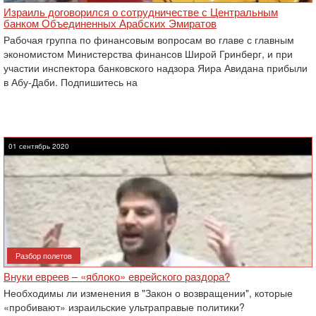
Израиль договорился о сотрудничестве с Центральным
банком Объединенных Арабских Эмиратов
Рабочая группа по финансовым вопросам во главе с главным
экономистом Министерства финансов Широй Гринберг, и при
участии инспектора банковского надзора Яира Авидана прибыли
в Абу-Даби. Подпишитесь на
01 сентябрь 2020
Разбор полетов
Внуки евреев – «яблоко» еврейского раздора?
Необходимы ли изменения в "Закон о возвращении", которые
«пробивают» израильские ультраправые политики?