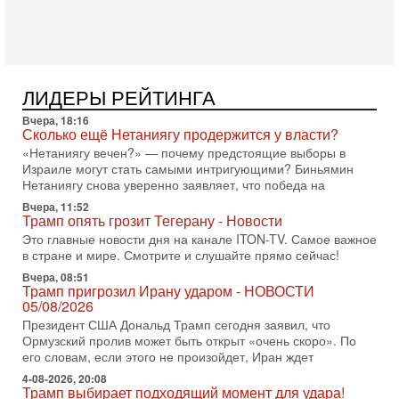
хочет эскалации, но КСИР готовит взрыв!
В эфире телеканала ITON-TV СЕРГЕЙ МИГДАЛЬ, эксперт
по вопросам безопасности, офицер запаса
Международного управления полиции Израиля, автор
31-07-2026, 09:02
ЛИДЕРЫ РЕЙТИНГА
Битва за разоружение ХАМАСа - НОВОСТИ
31/07/2026
Вчера, 18:16
Сегодня президент США Дональд Трамп заявил о
Сколько ещё Нетаниягу продержится у власти?
достижении исторического соглашения о полном
«Нетаниягу вечен?» — почему предстоящие выборы в
разоружении ХАМАСа и других вооруженных группировок в
Израиле могут стать самыми интригующими? Биньямин
Нетаниягу снова уверенно заявляет, что победа на
30-07-2026, 17:59
Иран доведет Трампа до крайних мер? Разбор и
Вчера, 11:52
оценка от военного обозревателя Давида Шарпа
Трамп опять грозит Тегерану - Новости
Ситуация вокруг противостояния Ирана и США накаляется
Это главные новости дня на канале ITON-TV. Самое важное
с каждым днем. Почему Трамп в самый последний момент
в стране и мире. Смотрите и слушайте прямо сейчас!
отменил решение о нанесении тяжелых ударов
Вчера, 08:51
Трамп пригрозил Ирану ударом - НОВОСТИ
30-07-2026, 16:54
05/08/2026
Покупатель авиакомпании «Аркия» намерен
запретить полеты по субботам!
Президент США Дональд Трамп сегодня заявил, что
Вокруг возможной продажи авиакомпании «Аркия»
Ормузский пролив может быть открыт «очень скоро». По
разгорается громкий конфликт.
его словам, если этого не произойдет, Иран ждет
4-08-2026, 20:08
30-07-2026, 08:16
Трамп выбирает подходящий момент для удара!
Трамп готовит удар по Ирану - НОВОСТИ 30/07/2026