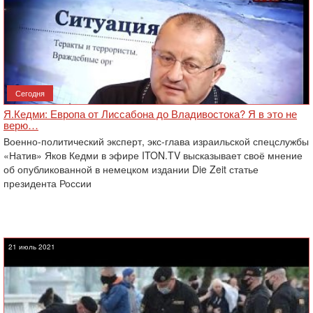
Сегодня
Я.Кедми: Европа от Лиссабона до Владивостока? Я в это не
верю…
Военно-политический эксперт, экс-глава израильской спецслужбы
«Натив» Яков Кедми в эфире ITON.TV высказывает своё мнение
об опубликованной в немецком издании Die Zeit статье
президента России
21 июль 2021