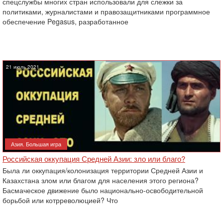
спецслужбы многих стран использовали для слежки за
политиками, ‎журналистами и правозащитниками программное
обеспечение Pegasus‎, разработанное
21 июль 2021
Азия. Большая игра
Российская оккупация Средней Азии: зло или благо?
Была ли оккупация/колонизация территории Средней Азии и
Казахстана злом или благом для населения этого региона?
Басмаческое движение было национально-освободительной
борьбой или котрреволюцией? Что