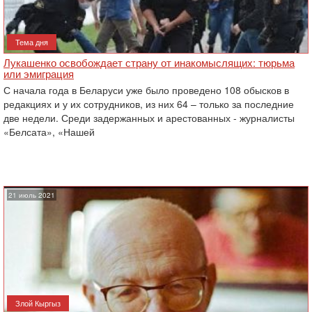
Тема дня
Лукашенко освобождает страну от инакомыслящих: тюрьма
или эмиграция
С начала года в Беларуси уже было проведено 108 обысков в
редакциях и у их сотрудников, из них ‎‎64 – только за последние
две недели. Среди задержанных и арестованных - журналисты
«Белсата», ‎‎«Нашей
21 июль 2021
Злой Кыргыз