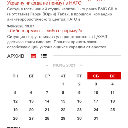
Украину никогда не примут в НАТО
Президент США Дональд Трамп сегодня рассматривает
Сегодня гость нашей студии капитан 1-го ранга ВМC США
возможность масштабной военной операции против Ирана
(в отставке) Гарри (Юрий) Табах, в прошлом: командир
после ракетной атаки на американскую базу в
антитеррористического центра НАТО в
29-07-2026, 18:28
3-08-2026, 19:07
Трамп взбешен атакой на базы! Иран играет с огнем.
«Либо в армию — либо в тюрьму?»
Израиль меняет курс
Ситуация вокруг призыва ультраортодоксов в ЦАХАЛ
В эфире телеканала ITON-TV политолог Цви Маген,
достигла точки кипения. Попытки принять закон,
дипломат, в прошлом - старший офицер военной разведки
освобождающий уклоняющихся харедим от арестов,
АМАН, глава спецслужбы "Натив", ‎Чрезвычайный и
АРХИВ
29-07-2026, 15:31
Иран готовит наземное вторжение. Израиль
«
ИЮЛЬ 2021
»
повышает готовность. Развязка все ближе!
В эфире телеканала ITON-TV Григорий Тамар, офицер
ПН
ВТ
СР
ЧТ
ПТ
СБ
ВС
ЦАХАЛа в отставке, писатель, журналист, военный историк.
Ведет программу Александр Гур-Арье.
1
2
3
4
29-07-2026, 11:48
5
6
7
8
9
10
11
Соцработники выходит на "тропу войны" с местными
властями
12
13
14
15
16
17
18
Около 7 400 социальных работников по всему Израилю
19
20
21
22
23
24
25
могут перейти к акциям протеста. Гистадрут объявил о
начале трудового спора между Профсоюзом
26
27
28
29
30
31
28-07-2026, 19:29