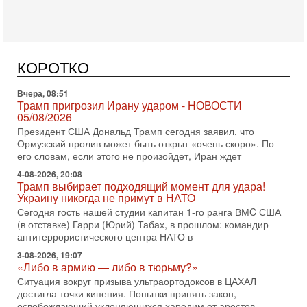
Вчера, 18:16
Сколько ещё Нетаниягу продержится у власти?
«Нетаниягу вечен?» — почему предстоящие выборы в
Израиле могут стать самыми интригующими? Биньямин
КОРОТКО
Нетаниягу снова уверенно заявляет, что победа на
Вчера, 08:51
Трамп пригрозил Ирану ударом - НОВОСТИ
05/08/2026
Президент США Дональд Трамп сегодня заявил, что
Ормузский пролив может быть открыт «очень скоро». По
его словам, если этого не произойдет, Иран ждет
4-08-2026, 20:08
Трамп выбирает подходящий момент для удара!
Украину никогда не примут в НАТО
Сегодня гость нашей студии капитан 1-го ранга ВМC США
(в отставке) Гарри (Юрий) Табах, в прошлом: командир
антитеррористического центра НАТО в
3-08-2026, 19:07
«Либо в армию — либо в тюрьму?»
Ситуация вокруг призыва ультраортодоксов в ЦАХАЛ
достигла точки кипения. Попытки принять закон,
освобождающий уклоняющихся харедим от арестов,