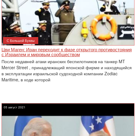
С Большой Буквы
Цви Маген: Иран переходит к фазе открытого противостояния
с Израилем и мировым сообществом
После недавней атаки иранских беспилотников на танкер MT
Mercer Street , принадлежащий японской фирме и находящийся
в эксплуатации израильской судоходной компании Zodiac
Maritime, в ходе которой
05 август 2021