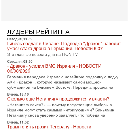
Недавний визит премьер-министра Израиля Биньямина
Нетаньяху в США и его встреча с Дональдом Трампом
оставили больше вопросов, чем ответов. Полная
31-07-2026, 15:18
Иран готовит покушение на Нетаниягу! Трамп не
ЛИДЕРЫ РЕЙТИНГА
хочет эскалации, но КСИР готовит взрыв!
В эфире телеканала ITON-TV СЕРГЕЙ МИГДАЛЬ, эксперт
Сегодня, 11:59
по вопросам безопасности, офицер запаса
Гибель солдат в Ливане. Подлодка "Дракон" наводит
Международного управления полиции Израиля, автор
ужас! Атака дрона в Германии. Новости 6.07
Это главные новости дня на ITON-TV
31-07-2026, 09:02
Битва за разоружение ХАМАСа - НОВОСТИ
Сегодня, 08:20
31/07/2026
«Дракон» усилил ВМС Израиля - НОВОСТИ
06/08/2026
Сегодня президент США Дональд Трамп заявил о
достижении исторического соглашения о полном
Германия передала Израилю новейшую подводную лодку
разоружении ХАМАСа и других вооруженных группировок в
АХИ «Дракон», которую называют самой мощной
субмариной на Ближнем Востоке. Передача прошла на
30-07-2026, 17:59
Иран доведет Трампа до крайних мер? Разбор и
Вчера, 18:16
Сколько ещё Нетаниягу продержится у власти?
оценка от военного обозревателя Давида Шарпа
«Нетаниягу вечен?» — почему предстоящие выборы в
Ситуация вокруг противостояния Ирана и США накаляется
Израиле могут стать самыми интригующими? Биньямин
с каждым днем. Почему Трамп в самый последний момент
Нетаниягу снова уверенно заявляет, что победа на
отменил решение о нанесении тяжелых ударов
Вчера, 11:52
30-07-2026, 16:54
Трамп опять грозит Тегерану - Новости
Покупатель авиакомпании «Аркия» намерен