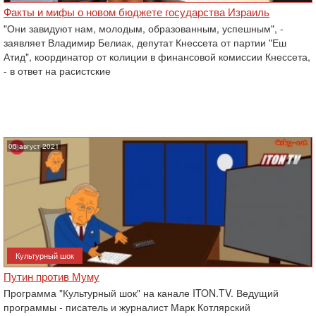
Факты и мифы о новом бюджете государства Израиль
"Они завидуют нам, молодым, образованным, успешным", -
заявляет Владимир Белиак, депутат Кнессета от партии "Еш
Атид", координатор от колиции в финансовой комиссии Кнессета,
- в ответ на расистские
05 август 2021
Культурный шок
Путин против Муму
Программа "Культурный шок" на канале ITON.TV. Ведущий
программы - писатель и журналист Марк Котлярский