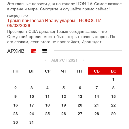
Это главные новости дня на канале ITON-TV. Самое важное
запретить полеты по субботам!
в стране и мире. Смотрите и слушайте прямо сейчас!
Вокруг возможной продажи авиакомпании «Аркия»
разгорается громкий конфликт.
Вчера, 08:51
Трамп пригрозил Ирану ударом - НОВОСТИ
30-07-2026, 08:16
05/08/2026
Трамп готовит удар по Ирану - НОВОСТИ 30/07/2026
Президент США Дональд Трамп сегодня заявил, что
Президент США Дональд Трамп сегодня рассматривает
Ормузский пролив может быть открыт «очень скоро». По
возможность масштабной военной операции против Ирана
его словам, если этого не произойдет, Иран ждет
после ракетной атаки на американскую базу в
АРХИВ
29-07-2026, 18:28
Трамп взбешен атакой на базы! Иран играет с огнем.
«
АВГУСТ 2021
»
Израиль меняет курс
В эфире телеканала ITON-TV политолог Цви Маген,
ПН
ВТ
СР
ЧТ
ПТ
СБ
ВС
дипломат, в прошлом - старший офицер военной разведки
АМАН, глава спецслужбы "Натив", ‎Чрезвычайный и
1
29-07-2026, 15:31
2
3
4
5
6
7
8
Иран готовит наземное вторжение. Израиль
повышает готовность. Развязка все ближе!
9
10
11
12
13
14
15
В эфире телеканала ITON-TV Григорий Тамар, офицер
16
17
18
19
20
21
22
ЦАХАЛа в отставке, писатель, журналист, военный историк.
Ведет программу Александр Гур-Арье.
23
24
25
26
27
28
29
29-07-2026, 11:48
30
31
Соцработники выходит на "тропу войны" с местными