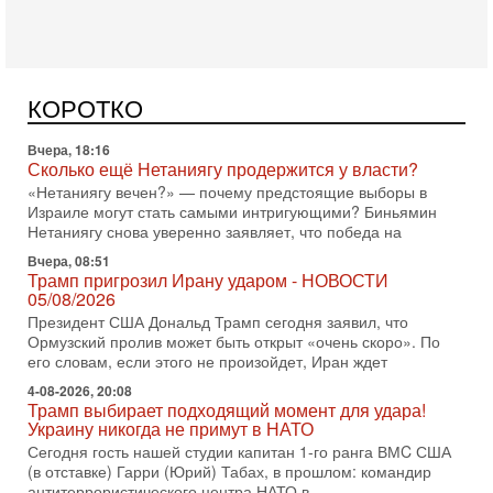
Сегодня, 08:20
«Дракон» усилил ВМС Израиля - НОВОСТИ
06/08/2026
Германия передала Израилю новейшую подводную лодку
АХИ «Дракон», которую называют самой мощной
КОРОТКО
субмариной на Ближнем Востоке. Передача прошла на
Вчера, 18:16
Сколько ещё Нетаниягу продержится у власти?
«Нетаниягу вечен?» — почему предстоящие выборы в
Израиле могут стать самыми интригующими? Биньямин
Нетаниягу снова уверенно заявляет, что победа на
Вчера, 08:51
Трамп пригрозил Ирану ударом - НОВОСТИ
05/08/2026
Президент США Дональд Трамп сегодня заявил, что
Ормузский пролив может быть открыт «очень скоро». По
его словам, если этого не произойдет, Иран ждет
4-08-2026, 20:08
Трамп выбирает подходящий момент для удара!
Украину никогда не примут в НАТО
Сегодня гость нашей студии капитан 1-го ранга ВМC США
(в отставке) Гарри (Юрий) Табах, в прошлом: командир
антитеррористического центра НАТО в