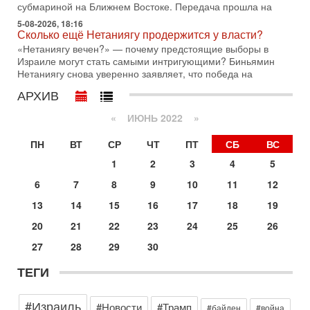
субмариной на Ближнем Востоке. Передача прошла на
30-07-2026, 17:59
5-08-2026, 18:16
Иран доведет Трампа до крайних мер? Разбор и
Сколько ещё Нетаниягу продержится у власти?
оценка от военного обозревателя Давида Шарпа
«Нетаниягу вечен?» — почему предстоящие выборы в
Ситуация вокруг противостояния Ирана и США накаляется
Израиле могут стать самыми интригующими? Биньямин
с каждым днем. Почему Трамп в самый последний момент
Нетаниягу снова уверенно заявляет, что победа на
отменил решение о нанесении тяжелых ударов
АРХИВ
30-07-2026, 16:54
Покупатель авиакомпании «Аркия» намерен
«
ИЮНЬ 2022
»
запретить полеты по субботам!
Вокруг возможной продажи авиакомпании «Аркия»
ПН
ВТ
СР
ЧТ
ПТ
СБ
ВС
разгорается громкий конфликт.
1
2
3
4
5
30-07-2026, 08:16
Трамп готовит удар по Ирану - НОВОСТИ 30/07/2026
6
7
8
9
10
11
12
Президент США Дональд Трамп сегодня рассматривает
13
14
15
16
17
18
19
возможность масштабной военной операции против Ирана
после ракетной атаки на американскую базу в
20
21
22
23
24
25
26
29-07-2026, 18:28
27
28
29
30
Трамп взбешен атакой на базы! Иран играет с огнем.
Израиль меняет курс
ТЕГИ
В эфире телеканала ITON-TV политолог Цви Маген,
дипломат, в прошлом - старший офицер военной разведки
АМАН, глава спецслужбы "Натив", ‎Чрезвычайный и
#Израиль
#Новости
#Трамп
#байден
#война