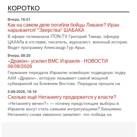
Израиль получил от Германии новейшую подводную лодку
АХИ «Дракон» (Drakon), которая уже стала самой дорогой
КОРОТКО
субмариной в истории ЦАХАЛ. Но почему её
Вчера, 16:51
Как на самом деле погибли бойцы Ливане? Иран
нарывается! "Зверства" ШАБАКА
В эфире телеканала ITON-TV Григорий Тамар, офицер
ЦАХАЛа в отставке, писатель, журналист, военный историк.
Ведет программу Александр Гур-Арье.
Вчера, 08:20
«Дракон» усилил ВМС Израиля - НОВОСТИ
06/08/2026
Германия передала Израилю новейшую подводную лодку
АХИ «Дракон», которую называют самой мощной
субмариной на Ближнем Востоке. Передача прошла на
5-08-2026, 18:16
Сколько ещё Нетаниягу продержится у власти?
«Нетаниягу вечен?» — почему предстоящие выборы в
Израиле могут стать самыми интригующими? Биньямин
Нетаниягу снова уверенно заявляет, что победа на
5-08-2026, 08:51
Трамп пригрозил Ирану ударом - НОВОСТИ
05/08/2026