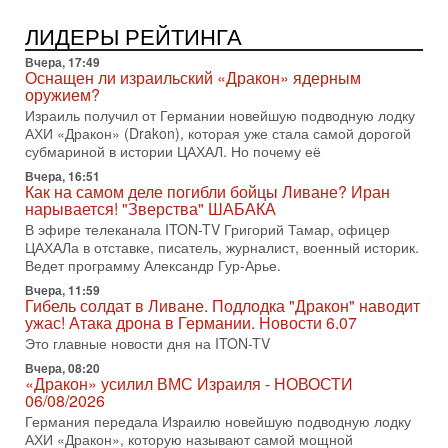
1-08-2026, 17:50
«Русский голос» Израиля: кто заберет его на этот
ЛИДЕРЫ РЕЙТИНГА
раз?
Голоса русскоязычных репатриантов не раз кардинально
Вчера, 17:49
меняли политический ландшафт Израиля. Достаточно
Оснащен ли израильский «Дракон» ядерным
вспомнить взлет партии «Исраэль ба-алия», когда
оружием?
Израиль получил от Германии новейшую подводную лодку
31-07-2026, 17:00
АХИ «Дракон» (Drakon), которая уже стала самой дорогой
Тайны закрытых дверей: о чём на самом деле
субмариной в истории ЦАХАЛ. Но почему её
молчат Трамп и Нетаньяху?
Недавний визит премьер-министра Израиля Биньямина
Вчера, 16:51
Как на самом деле погибли бойцы Ливане? Иран
Нетаньяху в США и его встреча с Дональдом Трампом
нарывается! "Зверства" ШАБАКА
оставили больше вопросов, чем ответов. Полная
В эфире телеканала ITON-TV Григорий Тамар, офицер
31-07-2026, 15:18
ЦАХАЛа в отставке, писатель, журналист, военный историк.
Иран готовит покушение на Нетаниягу! Трамп не
Ведет программу Александр Гур-Арье.
хочет эскалации, но КСИР готовит взрыв!
Вчера, 11:59
В эфире телеканала ITON-TV СЕРГЕЙ МИГДАЛЬ, эксперт
Гибель солдат в Ливане. Подлодка "Дракон" наводит
по вопросам безопасности, офицер запаса
ужас! Атака дрона в Германии. Новости 6.07
Международного управления полиции Израиля, автор
Это главные новости дня на ITON-TV
31-07-2026, 09:02
Вчера, 08:20
Битва за разоружение ХАМАСа - НОВОСТИ
«Дракон» усилил ВМС Израиля - НОВОСТИ
31/07/2026
06/08/2026
Сегодня президент США Дональд Трамп заявил о
Германия передала Израилю новейшую подводную лодку
достижении исторического соглашения о полном
АХИ «Дракон», которую называют самой мощной
разоружении ХАМАСа и других вооруженных группировок в