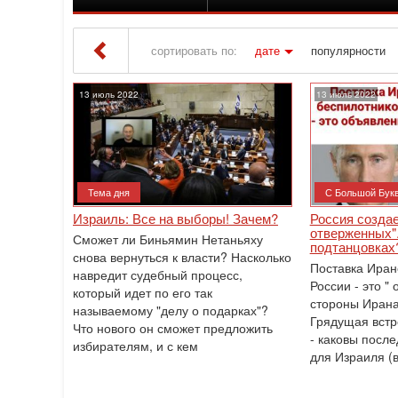
сортировать по:
дате
популярности
Iton TV
» Материалы за 13.07.2022
13 июль 2022
13 июль 2022
Тема дня
С Большой Бук
Израиль: Все на выборы! Зачем?
Россия созда
отверженных".
Сможет ли Биньямин Нетаньяху
подтанцовках
снова вернуться к власти? Насколько
Поставка Иран
навредит судебный процесс,
России - это "
который идет по его так
стороны Ирана
называемому "делу о подарках"?
Грядущая вст
Что нового он сможет предложить
- каковы после
избирателям, и с кем
для Израиля (