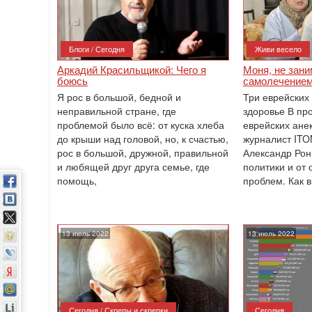
Блоги / Сегодня
Живи весело
Аркадий Красильщикой: Чего я
Моня, не зан
боюсь
самолечением
Я рос в большой, бедной и
Три еврейских
неправильной стране, где
здоровье В пр
проблемой было всё: от куска хлеба
еврейских ане
до крыши над головой, но, к счастью,
журналист ITO
рос в большой, дружной, правильной
Александр Рон
и любящей друг друга семье, где
политики и от
помощь,
проблем. Как 
13 июль 2022
13 июль 2022
Сегодня / Скрепы и скрепки
Сегодня