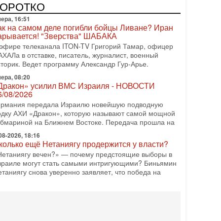
КОРОТКО
АХАЛа в отставке, писатель, журналист, военный
сторик. Ведет программу Александр Гур-Арье.
ера, 08:20
Дракон» усилил ВМС Израиля - НОВОСТИ
6/08/2026
ермания передала Израилю новейшую подводную
одку АХИ «Дракон», которую называют самой мощной
убмариной на Ближнем Востоке. Передача прошла на
08-2026, 18:16
колько ещё Нетаниягу продержится у власти?
Нетаниягу вечен?» — почему предстоящие выборы в
зраиле могут стать самыми интригующими? Биньямин
етаниягу снова уверенно заявляет, что победа на
08-2026, 08:51
рамп пригрозил Ирану ударом - НОВОСТИ
5/08/2026
резидент США Дональд Трамп сегодня заявил, что
рмузский пролив может быть открыт «очень скоро». По
о словам, если этого не произойдет, Иран ждет
08-2026, 20:08
рамп выбирает подходящий момент для удара!
краину никогда не примут в НАТО