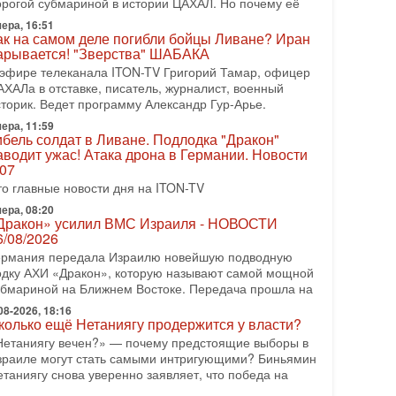
орогой субмариной в истории ЦАХАЛ. Но почему её
спомнить взлет партии «Исраэль ба-алия», когда
ера, 16:51
-07-2026, 17:00
ак на самом деле погибли бойцы Ливане? Иран
айны закрытых дверей: о чём на самом деле
арывается! "Зверства" ШАБАКА
олчат Трамп и Нетаньяху?
 эфире телеканала ITON-TV Григорий Тамар, офицер
едавний визит премьер-министра Израиля Биньямина
АХАЛа в отставке, писатель, журналист, военный
етаньяху в США и его встреча с Дональдом Трампом
сторик. Ведет программу Александр Гур-Арье.
ставили больше вопросов, чем ответов. Полная
ера, 11:59
-07-2026, 15:18
ибель солдат в Ливане. Подлодка "Дракон"
ран готовит покушение на Нетаниягу! Трамп не
аводит ужас! Атака дрона в Германии. Новости
очет эскалации, но КСИР готовит взрыв!
.07
 эфире телеканала ITON-TV СЕРГЕЙ МИГДАЛЬ,
то главные новости дня на ITON-TV
ксперт по вопросам безопасности, офицер запаса
ера, 08:20
еждународного управления полиции Израиля, автор
Дракон» усилил ВМС Израиля - НОВОСТИ
6/08/2026
-07-2026, 09:02
итва за разоружение ХАМАСа - НОВОСТИ
ермания передала Израилю новейшую подводную
1/07/2026
одку АХИ «Дракон», которую называют самой мощной
егодня президент США Дональд Трамп заявил о
убмариной на Ближнем Востоке. Передача прошла на
остижении исторического соглашения о полном
08-2026, 18:16
азоружении ХАМАСа и других вооруженных
колько ещё Нетаниягу продержится у власти?
руппировок в
Нетаниягу вечен?» — почему предстоящие выборы в
зраиле могут стать самыми интригующими? Биньямин
-07-2026, 17:59
ран доведет Трампа до крайних мер? Разбор и
етаниягу снова уверенно заявляет, что победа на
ценка от военного обозревателя Давида Шарпа