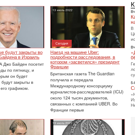
Ц
и
13 июль 2022
Вч
«
0
Г
л
Сегодня
с
ые будут закрыты во
Наезд на машине Uber:
5-
 Байдена в Израиль
подробности расследования, в
С
котором «засветился» президент
 Джо Байден посетит
«
Франции
ды по пятницу, и
И
Британская газета The Guardian
орым он будет
Н
получила и передала
 будут закрыты в
5-
Международному консорциуму
 его графиком.
Т
журналистов-расследователей (ICIJ)
0
около 124 тысяч документов,
П
связанных с компанией UBER. Во
О
Франции первые
ег
4-
13 июль 2022
Т
У