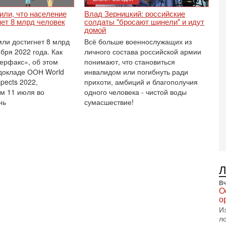
ф
ли, что население
Влад Зерницкий: российские
В
ет 8 млрд человек
солдаты "бросают шинели" и идут
те
домой
С
ли достигнет 8 млрд
Всё больше военнослужащих из
3-
бря 2022 года. Как
личного состава российской армии
Т
ерфакс», об этом
понимают, что становиться
0
докладе ООН World
инвалидом или погибнуть ради
П
spects 2022,
прихоти, амбиций и благополучия
в
м 11 июля во
одного человека - чистой воды
не
нь
сумасшествие!
а
2-
Т
0
П
о
о
с
Вч
1-
О
«
о
р
И
Г
л
м