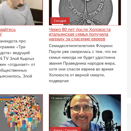
С
С
к
3-
Сегодня
«
имайтесь
Через 80 лет после Холокоста
С
!
итальянская семья получила
до
награду за спасение евреев
 анекдота про
о
Семидесятипятилетняя Флоренс
ограмме «Три
3-
Паули уже смирилась с тем, что ее
кдота» ведущий
Х
семья никогда не будет удостоена
N.TV Злой Кыргыз
И
звания Праведника народов мира,
кин «отдыхает» от
В
хотя они спасли евреев во время
 общественных
Ц
Холокоста от верной смерти,
выяснилось, Злой
и
подвергая
3-
И
т
13 июль 2022
В
п
А
А
3-
В
Блоги / Сегодня