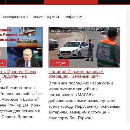
посещаемости
комментариям
алфавиту
13 июль 2022
вы
Сегодня
ет с Ираном "Союз
Полиция Израиля начинает
 Эрдоган - на
операцию «Зеленый щит»
Вч
?
В течение последних часов сотни
О
ом беспилотников
израильских полицейских,
о
 объявление войны " со
пограничников МАГАВ и
И
 Америке и Европе?
добровольцев были развернуты по
л
реча РФ-Турция_Иран
д
всему городу Иерусалиму, основным
дствия для региона и
артериям, ведущим к столице и
Вч
в Сирии). Эрдоган
аэропорту Бен-Гурион,
К
н
В