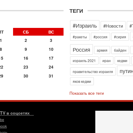
С
н
ТЕГИ
п
т
#Израиль
#Новости
#
30
ПТ
СБ
ВС
П
#ракеты
#россия
#сирия
з
1
2
3
В
Россия
8
9
10
р
армия
байден
15
16
17
30
израиль 2021
иран
кедми
Т
22
23
24
3
пути
правительство израиля
П
29
30
31
в
яков кедми
И
Показать все теги
29
Т
о
В
.TV в соцсетях
д
ube
р
‎
book
takte