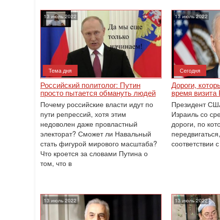
13 июль 2022
13 июль 2022
Тема дня
Сегодня
Российский политолог: Путин
Дороги, котор
просто пытается обмануть людей
время визита
Почему российские власти идут по
Президент США
пути репрессий, хотя этим
Израиль со сре
недоволен даже провластный
дороги, по кот
электорат? Сможет ли Навальный
передвигаться,
стать фигурой мирового масштаба?
соответствии с
Что кроется за словами Путина о
том, что в
13 июль 2022
13 июль 2022