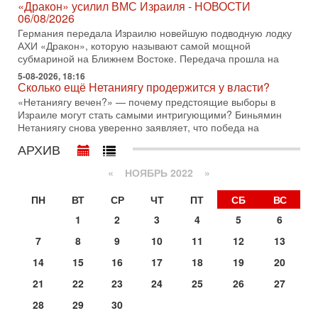
«Дракон» усилил ВМС Израиля - НОВОСТИ
31/07/2026
06/08/2026
Сегодня президент США Дональд Трамп заявил о
Германия передала Израилю новейшую подводную лодку
достижении исторического соглашения о полном
АХИ «Дракон», которую называют самой мощной
разоружении ХАМАСа и других вооруженных группировок в
субмариной на Ближнем Востоке. Передача прошла на
30-07-2026, 17:59
5-08-2026, 18:16
Иран доведет Трампа до крайних мер? Разбор и
Сколько ещё Нетаниягу продержится у власти?
оценка от военного обозревателя Давида Шарпа
«Нетаниягу вечен?» — почему предстоящие выборы в
Ситуация вокруг противостояния Ирана и США накаляется
Израиле могут стать самыми интригующими? Биньямин
с каждым днем. Почему Трамп в самый последний момент
Нетаниягу снова уверенно заявляет, что победа на
отменил решение о нанесении тяжелых ударов
АРХИВ
30-07-2026, 16:54
Покупатель авиакомпании «Аркия» намерен
«
НОЯБРЬ 2022
»
запретить полеты по субботам!
Вокруг возможной продажи авиакомпании «Аркия»
ПН
ВТ
СР
ЧТ
ПТ
СБ
ВС
разгорается громкий конфликт.
1
2
3
4
5
6
30-07-2026, 08:16
Трамп готовит удар по Ирану - НОВОСТИ 30/07/2026
7
8
9
10
11
12
13
Президент США Дональд Трамп сегодня рассматривает
14
15
16
17
18
19
20
возможность масштабной военной операции против Ирана
после ракетной атаки на американскую базу в
21
22
23
24
25
26
27
29-07-2026, 18:28
28
29
30
Трамп взбешен атакой на базы! Иран играет с огнем.