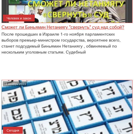
Человек и закон
Сможет ли Биньямин Нетаниягу "свернуть" суд над собой?
После прошедших в Израиле 1-го ноября парламентских
выборов премьер-министром государства, вероятнее всего,
станет подсудимый Биньямин Нетаниягу , обвиняемый по
нескольким уголовным статьям. Судебный
03 ноябрь 2022
Сегодня