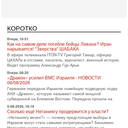
Вчера, 17:49
Оснащен ли израильский «Дракон» ядерным
оружием?
Израиль получил от Германии новейшую подводную лодку
АХИ «Дракон» (Drakon), которая уже стала самой дорогой
КОРОТКО
субмариной в истории ЦАХАЛ. Но почему её
Вчера, 16:51
Как на самом деле погибли бойцы Ливане? Иран
нарывается! "Зверства" ШАБАКА
В эфире телеканала ITON-TV Григорий Тамар, офицер
ЦАХАЛа в отставке, писатель, журналист, военный историк.
Ведет программу Александр Гур-Арье.
Вчера, 08:20
«Дракон» усилил ВМС Израиля - НОВОСТИ
06/08/2026
Германия передала Израилю новейшую подводную лодку
АХИ «Дракон», которую называют самой мощной
субмариной на Ближнем Востоке. Передача прошла на
5-08-2026, 18:16
Сколько ещё Нетаниягу продержится у власти?
«Нетаниягу вечен?» — почему предстоящие выборы в
Израиле могут стать самыми интригующими? Биньямин
Нетаниягу снова уверенно заявляет, что победа на