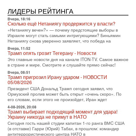
31-07-2026, 09:02
ЛИДЕРЫ РЕЙТИНГА
Битва за разоружение ХАМАСа - НОВОСТИ
31/07/2026
Вчера, 18:16
Сегодня президент США Дональд Трамп заявил о
Сколько ещё Нетаниягу продержится у власти?
достижении исторического соглашения о полном
«Нетаниягу вечен?» — почему предстоящие выборы в
разоружении ХАМАСа и других вооруженных группировок в
Израиле могут стать самыми интригующими? Биньямин
Нетаниягу снова уверенно заявляет, что победа на
30-07-2026, 17:59
Иран доведет Трампа до крайних мер? Разбор и
Вчера, 11:52
оценка от военного обозревателя Давида Шарпа
Трамп опять грозит Тегерану - Новости
Ситуация вокруг противостояния Ирана и США накаляется
Это главные новости дня на канале ITON-TV. Самое важное
с каждым днем. Почему Трамп в самый последний момент
в стране и мире. Смотрите и слушайте прямо сейчас!
отменил решение о нанесении тяжелых ударов
Вчера, 08:51
Трамп пригрозил Ирану ударом - НОВОСТИ
30-07-2026, 16:54
05/08/2026
Покупатель авиакомпании «Аркия» намерен
запретить полеты по субботам!
Президент США Дональд Трамп сегодня заявил, что
Вокруг возможной продажи авиакомпании «Аркия»
Ормузский пролив может быть открыт «очень скоро». По
разгорается громкий конфликт.
его словам, если этого не произойдет, Иран ждет
4-08-2026, 20:08
30-07-2026, 08:16
Трамп выбирает подходящий момент для удара!
Трамп готовит удар по Ирану - НОВОСТИ 30/07/2026
Украину никогда не примут в НАТО
Президент США Дональд Трамп сегодня рассматривает
Сегодня гость нашей студии капитан 1-го ранга ВМC США
возможность масштабной военной операции против Ирана
(в отставке) Гарри (Юрий) Табах, в прошлом: командир
после ракетной атаки на американскую базу в
антитеррористического центра НАТО в