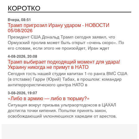
«Нетаниягу вечен?» — почему предстоящие выборы в
Израиле могут стать самыми интригующими? Биньямин
КОРОТКО
Нетаниягу снова уверенно заявляет, что победа на
Вчера, 08:51
Трамп пригрозил Ирану ударом - НОВОСТИ
05/08/2026
Президент США Дональд Трамп сегодня заявил, что
Ормузский пролив может быть открыт «очень скоро». По
его словам, если этого не произойдет, Иран ждет
4-08-2026, 20:08
Трамп выбирает подходящий момент для удара!
Украину никогда не примут в НАТО
Сегодня гость нашей студии капитан 1-го ранга ВМC США
(в отставке) Гарри (Юрий) Табах, в прошлом: командир
антитеррористического центра НАТО в
3-08-2026, 19:07
«Либо в армию — либо в тюрьму?»
Ситуация вокруг призыва ультраортодоксов в ЦАХАЛ
достигла точки кипения. Попытки принять закон,
освобождающий уклоняющихся харедим от арестов,
3-08-2026, 17:18
Хватит отменять атаки! ЦАХАЛ - не игрушка!
Израиль готов ударить по Ирану!