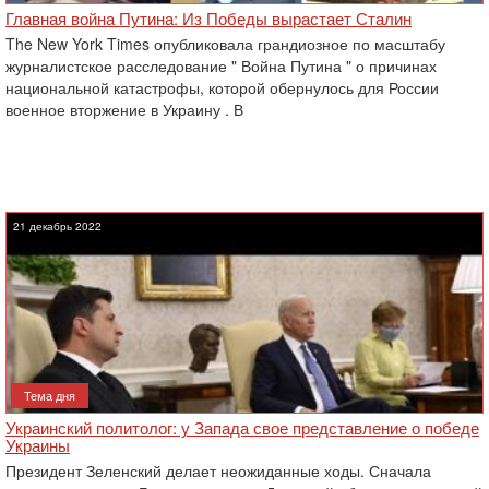
Главная война Путина: Из Победы вырастает Сталин
The New York Times опубликовала грандиозное по масштабу
журналистское расследование " Война Путина " о причинах
национальной катастрофы, которой обернулось для России
военное вторжение в Украину . В
21 декабрь 2022
Тема дня
Украинский политолог: у Запада свое представление о победе
Украины
Президент Зеленский делает неожиданные ходы. Сначала