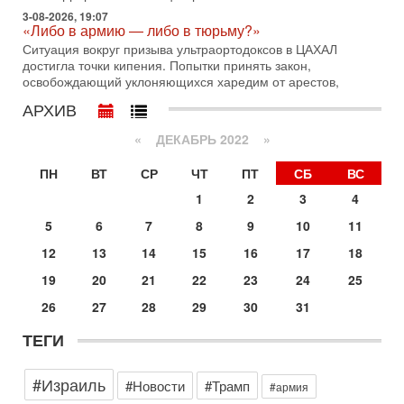
29-07-2026, 18:28
3-08-2026, 19:07
Трамп взбешен атакой на базы! Иран играет с огнем.
«Либо в армию — либо в тюрьму?»
Израиль меняет курс
Ситуация вокруг призыва ультраортодоксов в ЦАХАЛ
В эфире телеканала ITON-TV политолог Цви Маген,
достигла точки кипения. Попытки принять закон,
дипломат, в прошлом - старший офицер военной разведки
освобождающий уклоняющихся харедим от арестов,
АМАН, глава спецслужбы "Натив", ‎Чрезвычайный и
АРХИВ
29-07-2026, 15:31
Иран готовит наземное вторжение. Израиль
«
ДЕКАБРЬ 2022
»
повышает готовность. Развязка все ближе!
В эфире телеканала ITON-TV Григорий Тамар, офицер
ПН
ВТ
СР
ЧТ
ПТ
СБ
ВС
ЦАХАЛа в отставке, писатель, журналист, военный историк.
Ведет программу Александр Гур-Арье.
1
2
3
4
29-07-2026, 11:48
5
6
7
8
9
10
11
Соцработники выходит на "тропу войны" с местными
властями
12
13
14
15
16
17
18
Около 7 400 социальных работников по всему Израилю
19
20
21
22
23
24
25
могут перейти к акциям протеста. Гистадрут объявил о
начале трудового спора между Профсоюзом
26
27
28
29
30
31
28-07-2026, 19:29
ТЕГИ
Удар по Ирану неизбежен! Украина вступает в новую
войну!
Сегодня гость нашей студии капитан 1-го ранга ВМC США
#Израиль
#Новости
#Трамп
#армия
(в отставке) Гарри (Юрий) Табах, в прошлом: командир