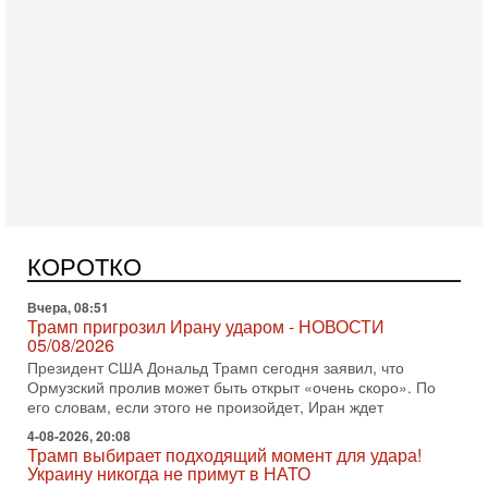
Вчера, 18:16
Сколько ещё Нетаниягу продержится у власти?
«Нетаниягу вечен?» — почему предстоящие выборы в
Израиле могут стать самыми интригующими? Биньямин
КОРОТКО
Нетаниягу снова уверенно заявляет, что победа на
Вчера, 08:51
Трамп пригрозил Ирану ударом - НОВОСТИ
05/08/2026
Президент США Дональд Трамп сегодня заявил, что
Ормузский пролив может быть открыт «очень скоро». По
его словам, если этого не произойдет, Иран ждет
4-08-2026, 20:08
Трамп выбирает подходящий момент для удара!
Украину никогда не примут в НАТО