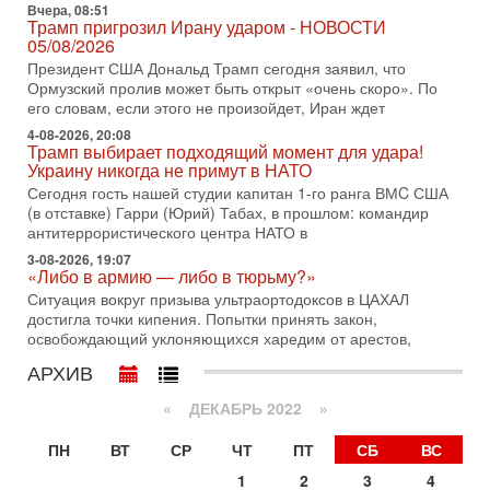
Вчера, 08:51
Трамп пригрозил Ирану ударом - НОВОСТИ
30-07-2026, 16:54
05/08/2026
Покупатель авиакомпании «Аркия» намерен
запретить полеты по субботам!
Президент США Дональд Трамп сегодня заявил, что
Вокруг возможной продажи авиакомпании «Аркия»
Ормузский пролив может быть открыт «очень скоро». По
разгорается громкий конфликт.
его словам, если этого не произойдет, Иран ждет
4-08-2026, 20:08
30-07-2026, 08:16
Трамп выбирает подходящий момент для удара!
Трамп готовит удар по Ирану - НОВОСТИ 30/07/2026
Украину никогда не примут в НАТО
Президент США Дональд Трамп сегодня рассматривает
Сегодня гость нашей студии капитан 1-го ранга ВМC США
возможность масштабной военной операции против Ирана
(в отставке) Гарри (Юрий) Табах, в прошлом: командир
после ракетной атаки на американскую базу в
антитеррористического центра НАТО в
29-07-2026, 18:28
3-08-2026, 19:07
Трамп взбешен атакой на базы! Иран играет с огнем.
«Либо в армию — либо в тюрьму?»
Израиль меняет курс
Ситуация вокруг призыва ультраортодоксов в ЦАХАЛ
В эфире телеканала ITON-TV политолог Цви Маген,
достигла точки кипения. Попытки принять закон,
дипломат, в прошлом - старший офицер военной разведки
освобождающий уклоняющихся харедим от арестов,
АМАН, глава спецслужбы "Натив", ‎Чрезвычайный и
АРХИВ
29-07-2026, 15:31
Иран готовит наземное вторжение. Израиль
«
ДЕКАБРЬ 2022
»
повышает готовность. Развязка все ближе!
В эфире телеканала ITON-TV Григорий Тамар, офицер
ПН
ВТ
СР
ЧТ
ПТ
СБ
ВС
ЦАХАЛа в отставке, писатель, журналист, военный историк.
Ведет программу Александр Гур-Арье.
1
2
3
4