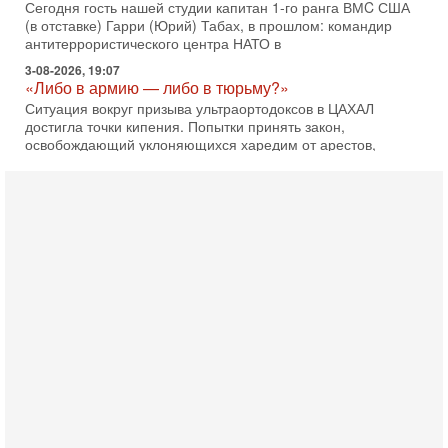
Сегодня гость нашей студии капитан 1-го ранга ВМC США
(в отставке) Гарри (Юрий) Табах, в прошлом: командир
антитеррористического центра НАТО в
3-08-2026, 19:07
«Либо в армию — либо в тюрьму?»
Ситуация вокруг призыва ультраортодоксов в ЦАХАЛ
достигла точки кипения. Попытки принять закон,
освобождающий уклоняющихся харедим от арестов,
3-08-2026, 17:18
Хватит отменять атаки! ЦАХАЛ - не игрушка!
Израиль готов ударить по Ирану!
В эфире телеканала ITON-TV Григорий Тамар, офицер
ЦАХАЛа в отставке, писатель, журналист, военный историк.
Ведет программу Александр Гур-Арье.
3-08-2026, 15:23
Иран задыхается. КСИР готовит удар! Россия теряет
последних союзников. Путин - псих!
В эфире ITON-TV доктор Эльдар Намазов , историк,
политолог, в прошлом – помощник Президента
Азербайджана Гейдара Алиева . Ведет программу
Александр
3-08-2026, 11:09
Выборы в Израиле в опасности?! ШАБАК формирует