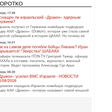
врейский политический альянс? Что произойдет с
КОРОТКО
олитическим раскладом сил, если арабский список
ера, 17:49
снащен ли израильский «Дракон» ядерным
ружием?
зраиль получил от Германии новейшую подводную
одку АХИ «Дракон» (Drakon), которая уже стала самой
орогой субмариной в истории ЦАХАЛ. Но почему её
ера, 16:51
ак на самом деле погибли бойцы Ливане? Иран
арывается! "Зверства" ШАБАКА
 эфире телеканала ITON-TV Григорий Тамар, офицер
АХАЛа в отставке, писатель, журналист, военный
сторик. Ведет программу Александр Гур-Арье.
ера, 08:20
Дракон» усилил ВМС Израиля - НОВОСТИ
6/08/2026
ермания передала Израилю новейшую подводную
одку АХИ «Дракон», которую называют самой мощной
убмариной на Ближнем Востоке. Передача прошла на
08-2026, 18:16
колько ещё Нетаниягу продержится у власти?
Нетаниягу вечен?» — почему предстоящие выборы в