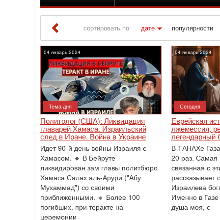
сортировать по:
дате
популярности
Iton TV
» Материалы за 04.01.2024
04 январь 2024
04 январь 2024
Тема дня
Сегодня
Политолог (США): Ликвидация
Еврейская ист
главарей Хамаса. Израильский
лжемессия, р
след в Иране. Война в Украине
легендарный 
Идет 90-й день войны Израиля с
В ТАНАХе Газа
Хамасом. 🔸 В Бейруте
20 раз. Самая 
ликвидирован зам главы политбюро
связанная с эт
Хамаса Салах аль-Арури ("Абу
рассказывает о
Мухаммад") со своими
Израилева бог
приближенными. 🔸 Более 100
Именно в Газе
погибших. при теракте на
душа моя, с
церемонии