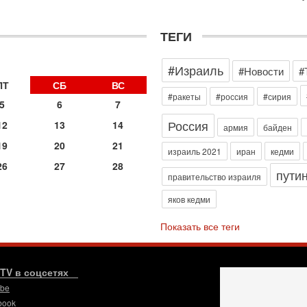
э
М
ТЕГИ
31
Б
3
#Израиль
#Новости
#
С
д
ПТ
СБ
ВС
р
#ракеты
#россия
#сирия
5
6
7
г
Россия
12
13
14
30
армия
байден
И
19
20
21
о
израиль 2021
иран
кедми
С
26
27
28
пути
н
правительство израиля
п
яков кедми
т
30
Показать все теги
П
з
В
р
.TV в соцсетях
ube
30
Т
book