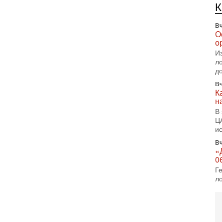
е
п
Вч
О
о
И
л
д
Вч
К
н
В
Ц
и
Вч
«
0
Г
л
с
5-
С
«