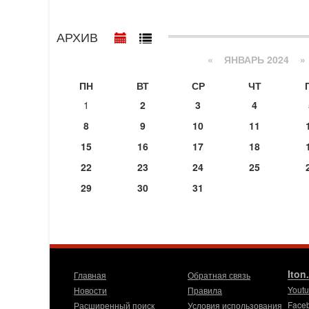
АРХИВ
«
ЯНВАРЬ 2024
»
ПН
ВТ
СР
ЧТ
1
2
3
4
8
9
10
11
15
16
17
18
22
23
24
25
29
30
31
Iton
Главная
Обратная связь
Yout
Новости
Правила
Face
Расширенный поиск
Условия использования