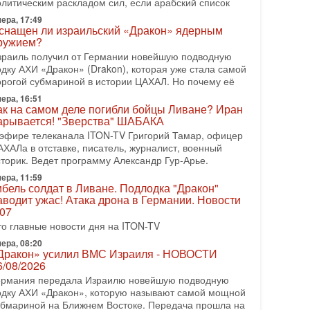
олитическим раскладом сил, если арабский список
08-2026, 08:42
рамп отменил удар по Ирану - НОВОСТИ
ера, 17:49
2/08/2026
снащен ли израильский «Дракон» ядерным
ружием?
резидент США Дональд Трамп сегодня заявил об
тмене подготовленного удара по Ирану после
зраиль получил от Германии новейшую подводную
бращений Тегерана и других стран региона. По его
одку АХИ «Дракон» (Drakon), которая уже стала самой
ловам,
орогой субмариной в истории ЦАХАЛ. Но почему её
ера, 16:51
08-2026, 17:50
ак на самом деле погибли бойцы Ливане? Иран
Русский голос» Израиля: кто заберет его на этот
арывается! "Зверства" ШАБАКА
аз?
 эфире телеканала ITON-TV Григорий Тамар, офицер
олоса русскоязычных репатриантов не раз кардинально
АХАЛа в отставке, писатель, журналист, военный
еняли политический ландшафт Израиля. Достаточно
сторик. Ведет программу Александр Гур-Арье.
спомнить взлет партии «Исраэль ба-алия», когда
ера, 11:59
-07-2026, 17:00
ибель солдат в Ливане. Подлодка "Дракон"
айны закрытых дверей: о чём на самом деле
аводит ужас! Атака дрона в Германии. Новости
олчат Трамп и Нетаньяху?
.07
едавний визит премьер-министра Израиля Биньямина
то главные новости дня на ITON-TV
етаньяху в США и его встреча с Дональдом Трампом
ставили больше вопросов, чем ответов. Полная
ера, 08:20
Дракон» усилил ВМС Израиля - НОВОСТИ
-07-2026, 15:18
6/08/2026
ран готовит покушение на Нетаниягу! Трамп не
ермания передала Израилю новейшую подводную
очет эскалации, но КСИР готовит взрыв!
одку АХИ «Дракон», которую называют самой мощной
 эфире телеканала ITON-TV СЕРГЕЙ МИГДАЛЬ,
убмариной на Ближнем Востоке. Передача прошла на