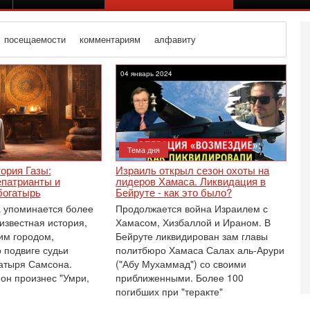
посещаемости
комментариям
алфавиту
04 январь 2024
Тема дня
ория Газы:
Израиль открыл сезон охоты на
епатрианты и
лидеров Хамаса. Ликвидация в
богатырь
Бейруте - как это было?
 упоминается более
Продолжается война Израилем с
известная история,
Хамасом, Хизбаллой и Ираном. В
им городом,
Бейруте ликвидирован зам главы
 подвиге судьи
политбюро Хамаса Салах аль-Арури
атыря Самсона.
("Абу Мухаммад") со своими
Се
А
 он произнес "Умри,
приближенными. Более 100
п
погибших при "теракте"
М