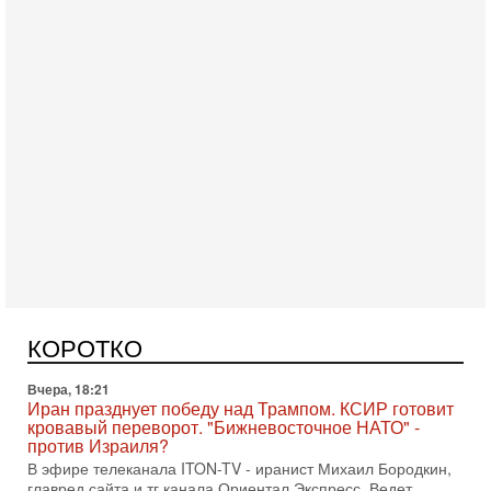
Сегодня, 08:58
Израиль готов к войне с Ираном - НОВОСТИ
10/08/2026
Высокопоставленный представитель израильских сил
безопасности заявил, что Израиль готов самостоятельно
КОРОТКО
продолжить противостояние с Ираном, если США
Вчера, 18:21
Иран празднует победу над Трампом. КСИР готовит
кровавый переворот. "Бижневосточное НАТО" -
против Израиля?
В эфире телеканала ITON-TV - иранист Михаил Бородкин,
главред сайта и тг канала Ориентал Экспресс, Ведет