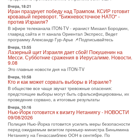
ЦАХАЛа в отставке, писатель, журналист, военный историк.
Ведет программу Александр Гур-Арье.
Вчера, 18:21
Иран празднует победу над Трампом. КСИР готовит
3-08-2026, 15:23
кровавый переворот. "Бижневосточное НАТО" -
Иран задыхается. КСИР готовит удар! Россия теряет
против Израиля?
последних союзников. Путин - псих!
В эфире телеканала ITON-TV - иранист Михаил Бородкин,
В эфире ITON-TV доктор Эльдар Намазов , историк,
главред сайта и тг канала Ориентал Экспресс, Ведет
политолог, в прошлом – помощник Президента
программу Александр Гур-Арье 📌Подписывайтесь
Азербайджана Гейдара Алиева . Ведет программу
Вчера, 13:55
Александр
Лазерный щит Израиля дает сбой! Покушенин на
Месси. Субботние сражения в Иерусалиме. Новости.
3-08-2026, 11:09
Выборы в Израиле в опасности?! ШАБАК формирует
9.08
спецотдел
Это главные новости дня на ITON-TV
В этом выпуске мы разбираем одну из самых тревожных
Вчера, 10:58
тем израильской политики. Известно, что израильская
Кто и как может сорвать выборы в Израиле?
Служба общей безопасности (ШАБАК) создала
В обществе все чаще звучат тревожные опасения:
предстоящие выборы могут быть сфальсифицированы, их
3-08-2026, 08:32
Трамп и Иран: последний шанс - НОВОСТИ
проведение сорвано, а итоговые результаты
03/08/2026
Вчера, 10:16
Президент США Дональд Трамп объявил о возобновлении
Нью-Йорк готовится к визиту Нетаниягу - НОВОСТИ
переговоров с Ираном, но Тегеран пока не подтвердил
09/08/2026
готовность к диалогу. По словам американского
Полиция Нью-Йорка готовится усилить меры безопасности
перед ожидаемым визитом премьер-министра Биньямина
2-08-2026, 08:42
Нетаниягу на Генассамблею ООН в сентябре. По
Трамп отменил удар по Ирану - НОВОСТИ