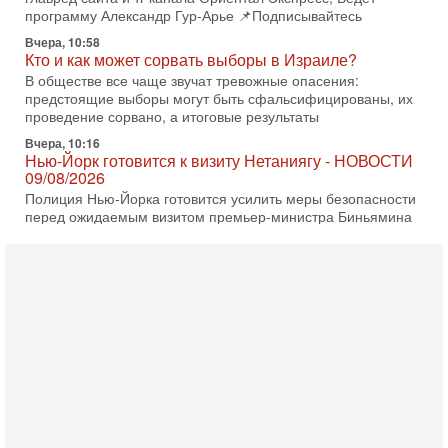
программу Александр Гур-Арье 📌Подписывайтесь
Вчера, 10:58
Кто и как может сорвать выборы в Израиле?
В обществе все чаще звучат тревожные опасения:
предстоящие выборы могут быть сфальсифицированы, их
проведение сорвано, а итоговые результаты
Вчера, 10:16
Нью-Йорк готовится к визиту Нетаниягу - НОВОСТИ
09/08/2026
Полиция Нью-Йорка готовится усилить меры безопасности
перед ожидаемым визитом премьер-министра Биньямина
Нетаниягу на Генассамблею ООН в сентябре. По
8-08-2026, 16:56
Еврейский кандидат в арабской партии — зачем?
Израильская политика может получить неожиданный
поворот: еврейский кандидат — на реальном месте в
списке одной из арабских партий. Причем речь идет
7-08-2026, 16:55
Арабо-еврейская партия изменит всё? Если
появится...
Может ли в Израиле появиться полноценный арабо-
еврейский политический альянс? Что произойдет с