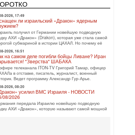
врейский политический альянс? Что произойдет с
КОРОТКО
олитическим раскладом сил, если арабский список
08-2026, 17:49
снащен ли израильский «Дракон» ядерным
ружием?
зраиль получил от Германии новейшую подводную
одку АХИ «Дракон» (Drakon), которая уже стала самой
орогой субмариной в истории ЦАХАЛ. Но почему её
08-2026, 16:51
ак на самом деле погибли бойцы Ливане? Иран
арывается! "Зверства" ШАБАКА
 эфире телеканала ITON-TV Григорий Тамар, офицер
АХАЛа в отставке, писатель, журналист, военный
сторик. Ведет программу Александр Гур-Арье.
08-2026, 08:20
Дракон» усилил ВМС Израиля - НОВОСТИ
6/08/2026
ермания передала Израилю новейшую подводную
одку АХИ «Дракон», которую называют самой мощной
убмариной на Ближнем Востоке. Передача прошла на
08-2026, 18:16
колько ещё Нетаниягу продержится у власти?
Нетаниягу вечен?» — почему предстоящие выборы в