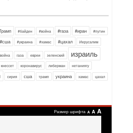
ксперт по вопросам безопасности, офицер запаса
еждународного управления полиции Израиля, автор
-07-2026, 09:02
итва за разоружение ХАМАСа - НОВОСТИ
1/07/2026
Трамп
#газа
#иран
егодня президент США Дональд Трамп заявил о
#байден
#война
#путин
остижении исторического соглашения о полном
#сша
#цахал
азоружении ХАМАСа и других вооруженных
#украина
#хамас
Иерусалим
руппировок в
израиль
-07-2026, 17:59
война
газа
евреи
зеленский
ран доведет Трампа до крайних мер? Разбор и
ценка от военного обозревателя Давида Шарпа
кнессет
коронавирус
либерман
нетаниягу
итуация вокруг противостояния Ирана и США
н
сша
украина
акаляется с каждым днем. Почему Трамп в самый
сирия
трамп
хамас
цахал
оследний момент отменил решение о нанесении
яжелых ударов
-07-2026, 16:54
окупатель авиакомпании «Аркия» намерен
апретить полеты по субботам!
A
A
Размер шрифта
округ возможной продажи авиакомпании «Аркия»
A
азгорается громкий конфликт.
-07-2026, 08:16
рамп готовит удар по Ирану - НОВОСТИ