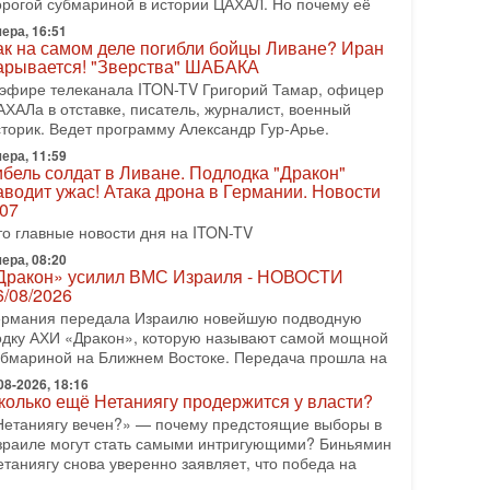
орогой субмариной в истории ЦАХАЛ. Но почему её
08-2026, 17:50
ера, 16:51
Русский голос» Израиля: кто заберет его на этот
ак на самом деле погибли бойцы Ливане? Иран
аз?
арывается! "Зверства" ШАБАКА
олоса русскоязычных репатриантов не раз кардинально
 эфире телеканала ITON-TV Григорий Тамар, офицер
еняли политический ландшафт Израиля. Достаточно
АХАЛа в отставке, писатель, журналист, военный
спомнить взлет партии «Исраэль ба-алия», когда
сторик. Ведет программу Александр Гур-Арье.
ера, 11:59
-07-2026, 17:00
ибель солдат в Ливане. Подлодка "Дракон"
айны закрытых дверей: о чём на самом деле
аводит ужас! Атака дрона в Германии. Новости
олчат Трамп и Нетаньяху?
.07
едавний визит премьер-министра Израиля Биньямина
то главные новости дня на ITON-TV
етаньяху в США и его встреча с Дональдом Трампом
ставили больше вопросов, чем ответов. Полная
ера, 08:20
Дракон» усилил ВМС Израиля - НОВОСТИ
-07-2026, 15:18
6/08/2026
ран готовит покушение на Нетаниягу! Трамп не
ермания передала Израилю новейшую подводную
очет эскалации, но КСИР готовит взрыв!
одку АХИ «Дракон», которую называют самой мощной
 эфире телеканала ITON-TV СЕРГЕЙ МИГДАЛЬ,
убмариной на Ближнем Востоке. Передача прошла на
ксперт по вопросам безопасности, офицер запаса
еждународного управления полиции Израиля, автор
08-2026, 18:16
колько ещё Нетаниягу продержится у власти?
-07-2026, 09:02
Нетаниягу вечен?» — почему предстоящие выборы в
итва за разоружение ХАМАСа - НОВОСТИ
зраиле могут стать самыми интригующими? Биньямин
1/07/2026
етаниягу снова уверенно заявляет, что победа на
егодня президент США Дональд Трамп заявил о