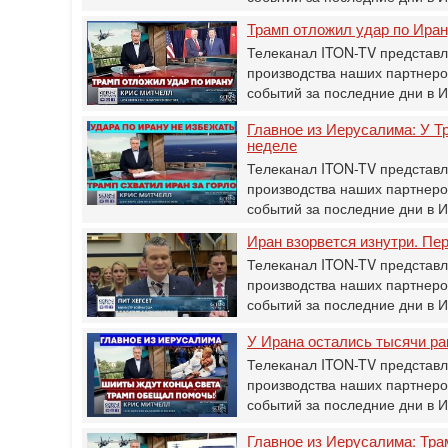
Трамп отложил удар по Иран
Телеканал ITON-TV представля
производства наших партнеро
событий за последние дни в 
Главное из Иерусалима: У Т
неделе
Телеканал ITON-TV представля
производства наших партнеро
событий за последние дни в 
Иран взорвется изнутри. Пе
Телеканал ITON-TV представля
производства наших партнеро
событий за последние дни в 
У Ирана остались тысячи ра
Телеканал ITON-TV представля
производства наших партнеро
событий за последние дни в 
Главное из Иерусалима: Тра