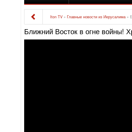
Iton TV
»
Главные новости из Иерусалима
» Б
Ближний Восток в огне войны! Х