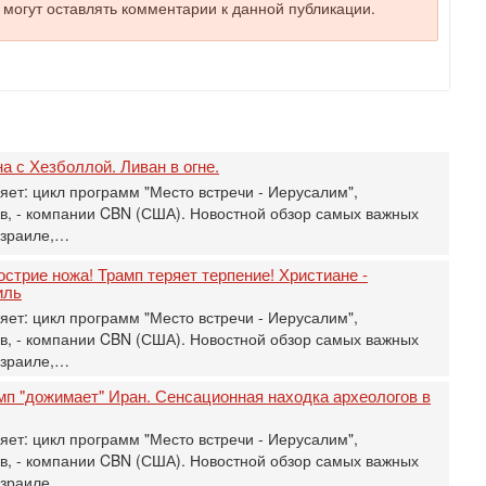
д
е могут оставлять комментарии к данной публикации.
р
г
30
И
о
С
н
а с Хезболлой. Ливан в огне.
п
ет: цикл программ "Место встречи - Иерусалим",
т
в, - компании CBN (США). Новостной обзор самых важных
30
Израиле,…
П
з
стрие ножа! Трамп теряет терпение! Христиане -
В
иль
р
ет: цикл программ "Место встречи - Иерусалим",
30
в, - компании CBN (США). Новостной обзор самых важных
Т
Израиле,…
3
П
мп "дожимает" Иран. Сенсационная находка археологов в
в
И
ет: цикл программ "Место встречи - Иерусалим",
29
в, - компании CBN (США). Новостной обзор самых важных
Т
Израиле,…