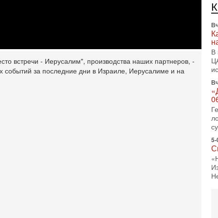
л
д
Вч
К
н
В
Ц
сто встречи - Иерусалим", производства наших партнеров, -
и
 событий за последние дни в Израиле, Иерусалиме и на
Вч
«
0
Г
л
с
5-
С
«
И
Н
5-
Т
0
П