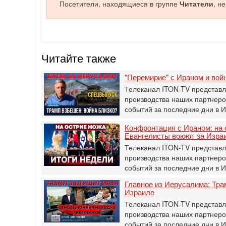
Посетители, находящиеся в группе
Читатели
, н
Читайте также
"Перемирие" с Ираном и войн
Телеканал ITON-TV представля
производства наших партнеро
событий за последние дни в 
Конфронтация с Ираном: на о
Евангелисты воюют за Изра
Телеканал ITON-TV представля
производства наших партнеро
событий за последние дни в 
Главное из Иерусалима: Тра
Израиле
Телеканал ITON-TV представля
производства наших партнеро
событий за последние дни в 