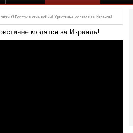
лижний Восток в огне войны! Христиане молятся за Израиль!
ристиане молятся за Израиль!
Вч
О
о
И