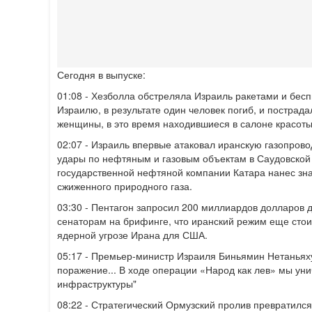
Сегодня в выпуске:
01:08
- Хезболла обстреляла Израиль ракетами и бесп
Израилю, в результате один человек погиб, и пострад
женщины, в это время находившиеся в салоне красоты
02:07
- Израиль впервые атаковал иранскую газопрово
удары по нефтяным и газовым объектам в Саудовской 
государственной нефтяной компании Катара нанес зн
сжиженного природного газа.
03:30
- Пентагон запросил 200 миллиардов долларов д
сенаторам на брифинге, что иранский режим еще стоит
ядерной угрозе Ирана для США.
05:17
- Премьер-министр Израиля Биньямин Нетаньяху
поражение... В ходе операции «Народ как лев» мы ун
инфраструктуры"
08:22
- Стратегический Ормузский пролив превратился