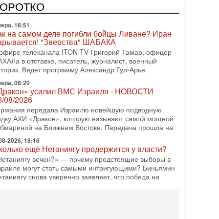
одку АХИ «Дракон» (Drakon), которая уже стала самой
КОРОТКО
орогой субмариной в истории ЦАХАЛ. Но почему её
ера, 16:51
ак на самом деле погибли бойцы Ливане? Иран
арывается! "Зверства" ШАБАКА
 эфире телеканала ITON-TV Григорий Тамар, офицер
АХАЛа в отставке, писатель, журналист, военный
сторик. Ведет программу Александр Гур-Арье.
ера, 08:20
Дракон» усилил ВМС Израиля - НОВОСТИ
6/08/2026
ермания передала Израилю новейшую подводную
одку АХИ «Дракон», которую называют самой мощной
убмариной на Ближнем Востоке. Передача прошла на
08-2026, 18:16
колько ещё Нетаниягу продержится у власти?
Нетаниягу вечен?» — почему предстоящие выборы в
зраиле могут стать самыми интригующими? Биньямин
етаниягу снова уверенно заявляет, что победа на
08-2026, 08:51
рамп пригрозил Ирану ударом - НОВОСТИ
5/08/2026
резидент США Дональд Трамп сегодня заявил, что