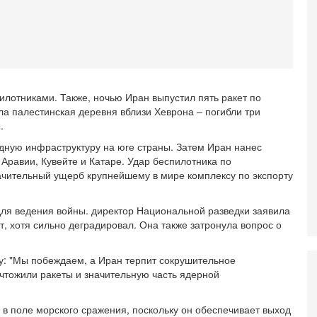
О
ег
4-
Т
У
С
С
илотниками. Также, ночью Иран выпустил пять ракет по
к
ала палестинская деревня вблизи Хеврона – погибли три
.
3-
«
дную инфраструктуру на юге страны. Затем Иран нанес
С
Аравии, Кувейте и Катаре. Удар беспилотника по
до
ачительный ущерб крупнейшему в мире комплексу по экспорту
о
3-
Х
ля ведения войны. директор Национальной разведки заявила
И
, хотя сильно деградировал. Она также затронула вопрос о
В
Ц
: "Мы побеждаем, а Иран терпит сокрушительное
и
ичтожили ракеты и значительную часть ядерной
3-
И
т
 в поле морского сражения, поскольку он обеспечивает выход