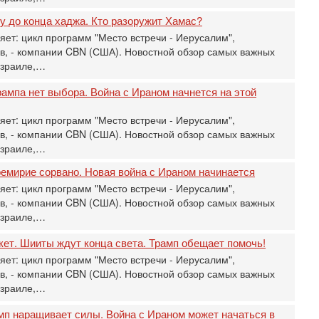
о
у до конца хаджа. Кто разоружит Хамас?
В
д
ет: цикл программ "Место встречи - Иерусалим",
р
в, - компании CBN (США). Новостной обзор самых важных
‎
Израиле,…
Вч
О
рампа нет выбора. Война с Ираном начнется на этой
о
И
ет: цикл программ "Место встречи - Иерусалим",
л
в, - компании CBN (США). Новостной обзор самых важных
д
Израиле,…
Вч
ремирие сорвано. Новая война с Ираном начинается
К
н
ет: цикл программ "Место встречи - Иерусалим",
В
в, - компании CBN (США). Новостной обзор самых важных
Ц
Израиле,…
и
кет. Шииты ждут конца света. Трамп обещает помочь!
Вч
«
ет: цикл программ "Место встречи - Иерусалим",
0
в, - компании CBN (США). Новостной обзор самых важных
Г
Израиле,…
л
с
мп наращивает силы. Война с Ираном может начаться в