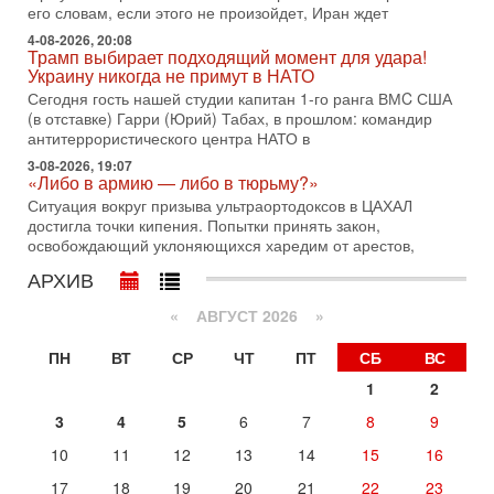
его словам, если этого не произойдет, Иран ждет
29-07-2026, 18:28
Трамп взбешен атакой на базы! Иран играет с огнем.
4-08-2026, 20:08
Израиль меняет курс
Трамп выбирает подходящий момент для удара!
Украину никогда не примут в НАТО
В эфире телеканала ITON-TV политолог Цви Маген,
дипломат, в прошлом - старший офицер военной разведки
Сегодня гость нашей студии капитан 1-го ранга ВМC США
АМАН, глава спецслужбы "Натив", ‎Чрезвычайный и
(в отставке) Гарри (Юрий) Табах, в прошлом: командир
антитеррористического центра НАТО в
29-07-2026, 15:31
Иран готовит наземное вторжение. Израиль
3-08-2026, 19:07
«Либо в армию — либо в тюрьму?»
повышает готовность. Развязка все ближе!
Ситуация вокруг призыва ультраортодоксов в ЦАХАЛ
В эфире телеканала ITON-TV Григорий Тамар, офицер
достигла точки кипения. Попытки принять закон,
ЦАХАЛа в отставке, писатель, журналист, военный историк.
освобождающий уклоняющихся харедим от арестов,
Ведет программу Александр Гур-Арье.
АРХИВ
29-07-2026, 11:48
Соцработники выходит на "тропу войны" с местными
властями
«
АВГУСТ 2026 »
Около 7 400 социальных работников по всему Израилю
могут перейти к акциям протеста. Гистадрут объявил о
ПН
ВТ
СР
ЧТ
ПТ
СБ
ВС
начале трудового спора между Профсоюзом
1
2
28-07-2026, 19:29
3
4
5
6
7
8
9
Удар по Ирану неизбежен! Украина вступает в новую
войну!
10
11
12
13
14
15
16
Сегодня гость нашей студии капитан 1-го ранга ВМC США
(в отставке) Гарри (Юрий) Табах, в прошлом: командир
17
18
19
20
21
22
23