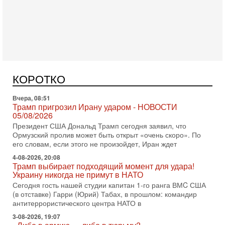
«Нетаниягу вечен?» — почему предстоящие выборы в
Израиле могут стать самыми интригующими? Биньямин
Нетаниягу снова уверенно заявляет, что победа на
Вчера, 08:51
Трамп пригрозил Ирану ударом - НОВОСТИ
05/08/2026
Президент США Дональд Трамп сегодня заявил, что
Ормузский пролив может быть открыт «очень скоро». По
КОРОТКО
его словам, если этого не произойдет, Иран ждет
4-08-2026, 20:08
Трамп выбирает подходящий момент для удара!
Украину никогда не примут в НАТО
Сегодня гость нашей студии капитан 1-го ранга ВМC США
(в отставке) Гарри (Юрий) Табах, в прошлом: командир
антитеррористического центра НАТО в
3-08-2026, 19:07
«Либо в армию — либо в тюрьму?»
Ситуация вокруг призыва ультраортодоксов в ЦАХАЛ
достигла точки кипения. Попытки принять закон,
освобождающий уклоняющихся харедим от арестов,
3-08-2026, 17:18
Хватит отменять атаки! ЦАХАЛ - не игрушка!
Израиль готов ударить по Ирану!