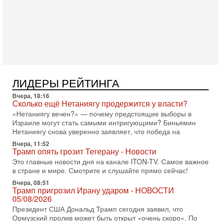
31-07-2026, 09:02
Битва за разоружение ХАМАСа - НОВОСТИ
31/07/2026
Сегодня президент США Дональд Трамп заявил о
достижении исторического соглашения о полном
разоружении ХАМАСа и других вооруженных группировок в
30-07-2026, 17:59
Иран доведет Трампа до крайних мер? Разбор и
ЛИДЕРЫ РЕЙТИНГА
оценка от военного обозревателя Давида Шарпа
Вчера, 18:16
Ситуация вокруг противостояния Ирана и США накаляется
Сколько ещё Нетаниягу продержится у власти?
с каждым днем. Почему Трамп в самый последний момент
«Нетаниягу вечен?» — почему предстоящие выборы в
отменил решение о нанесении тяжелых ударов
Израиле могут стать самыми интригующими? Биньямин
30-07-2026, 16:54
Нетаниягу снова уверенно заявляет, что победа на
Покупатель авиакомпании «Аркия» намерен
Вчера, 11:52
запретить полеты по субботам!
Трамп опять грозит Тегерану - Новости
Вокруг возможной продажи авиакомпании «Аркия»
Это главные новости дня на канале ITON-TV. Самое важное
разгорается громкий конфликт.
в стране и мире. Смотрите и слушайте прямо сейчас!
30-07-2026, 08:16
Вчера, 08:51
Трамп готовит удар по Ирану - НОВОСТИ 30/07/2026
Трамп пригрозил Ирану ударом - НОВОСТИ
Президент США Дональд Трамп сегодня рассматривает
05/08/2026
возможность масштабной военной операции против Ирана
Президент США Дональд Трамп сегодня заявил, что
после ракетной атаки на американскую базу в
Ормузский пролив может быть открыт «очень скоро». По