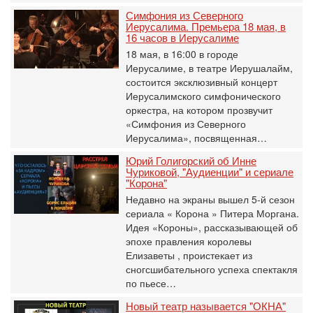
Симфония из Северного
Иерусалима. Премьера 18 мая, в
16 часов в Иерусалиме
18 мая, в 16:00 в городе
Иерусалиме, в театре Иерушалайм,
состоится эксклюзивный концерт
Иерусалимского симфонического
оркестра, на котором прозвучит
«Симфония из Северного
Иерусалима», посвященная…
Юрий Голигорский об Инне
Чуриковой, "Аудиенции" и сериале
"Корона"
Недавно на экраны вышел 5-й сезон
сериала « Корона » Питера Моргана.
Идея «Короны», рассказывающей об
эпохе правления королевы
Елизаветы , проистекает из
сногсшибательного успеха спектакля
по пьесе…
Новый театр называется "ОКНА"