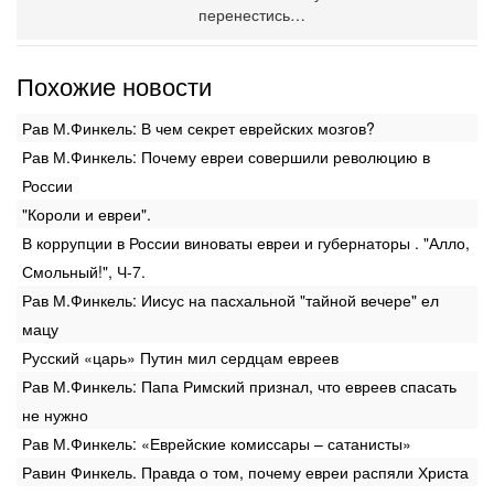
перенестись…
Похожие новости
Рав М.Финкель: В чем секрет еврейских мозгов?
Рав М.Финкель: Почему евреи совершили революцию в
России
"Короли и евреи".
В коррупции в России виноваты евреи и губернаторы . "Алло,
Смольный!", Ч-7.
Рав М.Финкель: Иисус на пасхальной "тайной вечере" ел
мацу
Русский «царь» Путин мил сердцам евреев
Рав М.Финкель: Папа Римский признал, что евреев спасать
не нужно
Рав М.Финкель: «Еврейские комиссары – сатанисты»
Равин Финкель. Правда о том, почему евреи распяли Христа