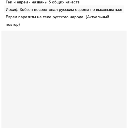
Геи и евреи - названы 5 общих качеств
Иосиф Кобзон посоветовал русским евреям не высовываться
Евреи паразиты на теле русского народа! (Актуальный
повтор)
Вчера, 18:16
Сколько ещё Нетаниягу продержится у власти?