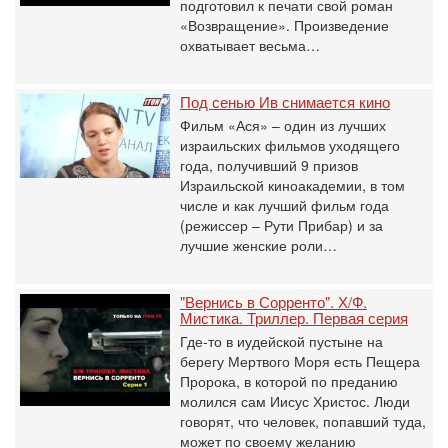
подготовил к печати свой роман
«Возвращение». Произведение
охватывает весьма…
Под сенью Ив снимается кино
Фильм «Ася» – один из лучших
израильских фильмов уходящего
года, получивший 9 призов
Израильской киноакадемии, в том
числе и как лучший фильм года
(режиссер – Рути Прибар) и за
лучшие женские роли…
"Вернись в Сорренто". Х/Ф.
Мистика. Триллер. Первая серия
Где-то в иудейской пустыне на
берегу Мертвого Моря есть Пещера
Пророка, в которой по преданию
молился сам Иисус Христос. Люди
говорят, что человек, попавший туда,
может по своему желанию