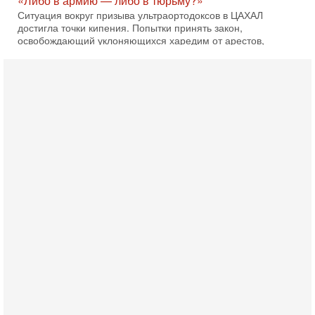
В эфире телеканала ITON-TV Григорий Тамар, офицер
ЦАХАЛа в отставке, писатель, журналист, военный историк.
Ведет программу Александр Гур-Арье.
3-08-2026, 15:23
Иран задыхается. КСИР готовит удар! Россия теряет
последних союзников. Путин - псих!
В эфире ITON-TV доктор Эльдар Намазов , историк,
политолог, в прошлом – помощник Президента
Азербайджана Гейдара Алиева . Ведет программу
Александр
3-08-2026, 11:09
Выборы в Израиле в опасности?! ШАБАК формирует
спецотдел
В этом выпуске мы разбираем одну из самых тревожных
тем израильской политики. Известно, что израильская
Служба общей безопасности (ШАБАК) создала
3-08-2026, 08:32
Трамп и Иран: последний шанс - НОВОСТИ
03/08/2026
Президент США Дональд Трамп объявил о возобновлении
переговоров с Ираном, но Тегеран пока не подтвердил
готовность к диалогу. По словам американского