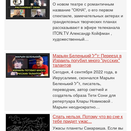
О новом театре с романтичным
название "ОКНА", о его первом
спектакле, замечательных актерах и
грандилозных творческих планах
рассказывают в эфире телеканала
ITON.TV Александр Койфман ,
художественный…
Марьян Беленький ז״ל: Переезд в
Израиль погубил много "русских"
талантов
Сегодня, 4 сентября 2022 года, в
Иерусалиме, скончался Марьян
Беленький ז״ל, писатель,
переводчик, автор скетчей и
создатель образа Тети Сони для
репертуара Клары Новиковой .
Марьян неоднократно…
Спать нельзя. Потому что во сне к
тебе придет ужас...
Ужасы планеты Сакаракша. Если вы