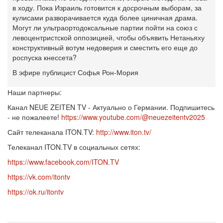
в ходу. Пока Израиль готовится к досрочным выборам, за
кулисами разворачивается куда более циничная драма.
Могут ли ультраортодоксальные партии пойти на союз с
левоцентристской оппозицией, чтобы объявить Нетаньяху
конструктивный вотум недоверия и сместить его еще до
роспуска кнессета?
В эфире публицист Софья Рон-Мория
Наши партнеры:
Канал NEUE ZEITEN TV - Актуально о Германии. Подпишитесь
- не пожалеете!
https://www.youtube.com/@neuezeitentv2025
Сайт телеканала ITON.TV:
http://www.iton.tv/
Телеканал ITON.TV в социальных сетях:
https://www.facebook.com/ITON.TV
https://vk.com/itontv
https://ok.ru/itontv