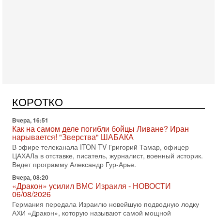
Вчера, 17:49
Оснащен ли израильский «Дракон» ядерным
оружием?
Израиль получил от Германии новейшую подводную лодку
АХИ «Дракон» (Drakon), которая уже стала самой дорогой
субмариной в истории ЦАХАЛ. Но почему её
Вчера, 16:51
Как на самом деле погибли бойцы Ливане? Иран
нарывается! "Зверства" ШАБАКА
В эфире телеканала ITON-TV Григорий Тамар, офицер
КОРОТКО
ЦАХАЛа в отставке, писатель, журналист, военный историк.
Ведет программу Александр Гур-Арье.
Вчера, 08:20
«Дракон» усилил ВМС Израиля - НОВОСТИ
06/08/2026
Германия передала Израилю новейшую подводную лодку
АХИ «Дракон», которую называют самой мощной
субмариной на Ближнем Востоке. Передача прошла на
5-08-2026, 18:16
Сколько ещё Нетаниягу продержится у власти?
«Нетаниягу вечен?» — почему предстоящие выборы в
Израиле могут стать самыми интригующими? Биньямин