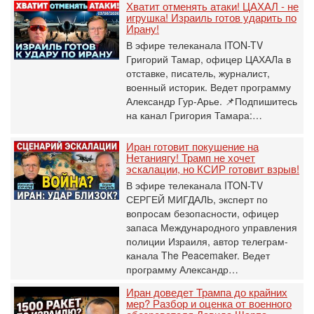
Хватит отменять атаки! ЦАХАЛ - не
игрушка! Израиль готов ударить по
Ирану!
В эфире телеканала ITON-TV
Григорий Тамар, офицер ЦАХАЛа в
отставке, писатель, журналист,
военный историк. Ведет программу
Александр Гур-Арье. 📌Подпишитесь
на канал Григория Тамара:…
Иран готовит покушение на
Нетаниягу! Трамп не хочет
эскалации, но КСИР готовит взрыв!
В эфире телеканала ITON-TV
СЕРГЕЙ МИГДАЛЬ, эксперт по
вопросам безопасности, офицер
запаса Международного управления
полиции Израиля, автор телеграм-
канала The Peacemaker. Ведет
программу Александр…
Иран доведет Трампа до крайних
мер? Разбор и оценка от военного