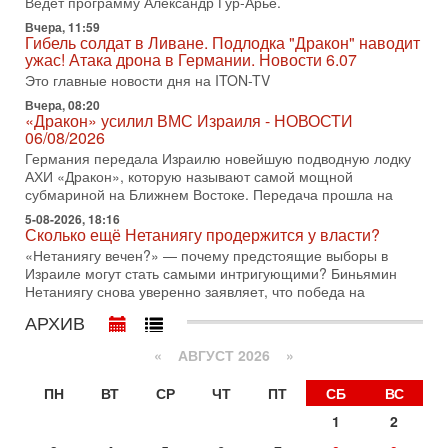
Битва за разоружение ХАМАСа - НОВОСТИ
Ведет программу Александр Гур-Арье.
31/07/2026
Вчера, 11:59
Сегодня президент США Дональд Трамп заявил о
Гибель солдат в Ливане. Подлодка "Дракон" наводит
достижении исторического соглашения о полном
ужас! Атака дрона в Германии. Новости 6.07
разоружении ХАМАСа и других вооруженных группировок в
Это главные новости дня на ITON-TV
30-07-2026, 17:59
Вчера, 08:20
Иран доведет Трампа до крайних мер? Разбор и
«Дракон» усилил ВМС Израиля - НОВОСТИ
оценка от военного обозревателя Давида Шарпа
06/08/2026
Ситуация вокруг противостояния Ирана и США накаляется
Германия передала Израилю новейшую подводную лодку
с каждым днем. Почему Трамп в самый последний момент
АХИ «Дракон», которую называют самой мощной
отменил решение о нанесении тяжелых ударов
субмариной на Ближнем Востоке. Передача прошла на
5-08-2026, 18:16
30-07-2026, 16:54
Сколько ещё Нетаниягу продержится у власти?
Покупатель авиакомпании «Аркия» намерен
запретить полеты по субботам!
«Нетаниягу вечен?» — почему предстоящие выборы в
Израиле могут стать самыми интригующими? Биньямин
Вокруг возможной продажи авиакомпании «Аркия»
Нетаниягу снова уверенно заявляет, что победа на
разгорается громкий конфликт.
АРХИВ
30-07-2026, 08:16
Трамп готовит удар по Ирану - НОВОСТИ 30/07/2026
«
АВГУСТ 2026 »
Президент США Дональд Трамп сегодня рассматривает
возможность масштабной военной операции против Ирана
ПН
ВТ
СР
ЧТ
ПТ
СБ
ВС
после ракетной атаки на американскую базу в
1
2
29-07-2026, 18:28
Трамп взбешен атакой на базы! Иран играет с огнем.