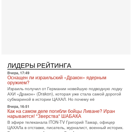
Президент США Дональд Трамп сегодня заявил об отмене
подготовленного удара по Ирану после обращений
Тегерана и других стран региона. По его словам,
1-08-2026, 17:50
«Русский голос» Израиля: кто заберет его на этот
раз?
Голоса русскоязычных репатриантов не раз кардинально
меняли политический ландшафт Израиля. Достаточно
вспомнить взлет партии «Исраэль ба-алия», когда
31-07-2026, 17:00
Тайны закрытых дверей: о чём на самом деле
ЛИДЕРЫ РЕЙТИНГА
молчат Трамп и Нетаньяху?
Вчера, 17:49
Недавний визит премьер-министра Израиля Биньямина
Оснащен ли израильский «Дракон» ядерным
Нетаньяху в США и его встреча с Дональдом Трампом
оружием?
оставили больше вопросов, чем ответов. Полная
Израиль получил от Германии новейшую подводную лодку
31-07-2026, 15:18
АХИ «Дракон» (Drakon), которая уже стала самой дорогой
Иран готовит покушение на Нетаниягу! Трамп не
субмариной в истории ЦАХАЛ. Но почему её
хочет эскалации, но КСИР готовит взрыв!
Вчера, 16:51
В эфире телеканала ITON-TV СЕРГЕЙ МИГДАЛЬ, эксперт
Как на самом деле погибли бойцы Ливане? Иран
по вопросам безопасности, офицер запаса
нарывается! "Зверства" ШАБАКА
Международного управления полиции Израиля, автор
В эфире телеканала ITON-TV Григорий Тамар, офицер
ЦАХАЛа в отставке, писатель, журналист, военный историк.
31-07-2026, 09:02