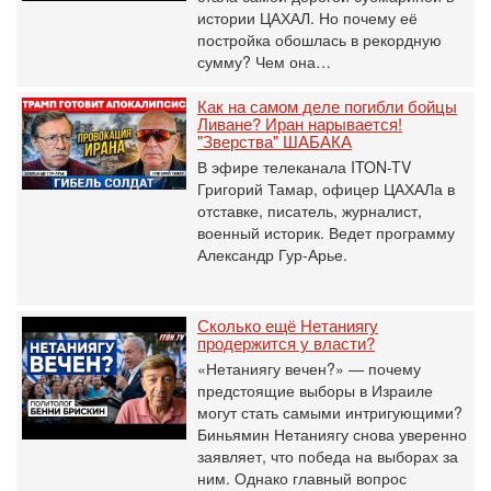
истории ЦАХАЛ. Но почему её
постройка обошлась в рекордную
сумму? Чем она…
Как на самом деле погибли бойцы
Ливане? Иран нарывается!
"Зверства" ШАБАКА
В эфире телеканала ITON-TV
Григорий Тамар, офицер ЦАХАЛа в
отставке, писатель, журналист,
военный историк. Ведет программу
Александр Гур-Арье.
Сколько ещё Нетаниягу
продержится у власти?
«Нетаниягу вечен?» — почему
предстоящие выборы в Израиле
могут стать самыми интригующими?
Биньямин Нетаниягу снова уверенно
заявляет, что победа на выборах за
ним. Однако главный вопрос