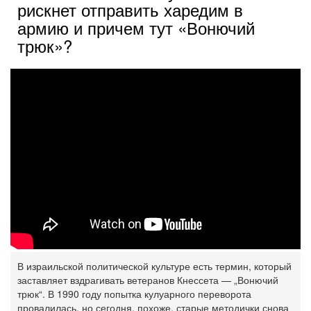
рискнет отправить харедим в
армию и причем тут «Вонючий
трюк»?
В израильской политической культуре есть термин, который
заставляет вздрагивать ветеранов Кнессета — „Вонючий
трюк“. В 1990 году попытка кулуарного переворота
провалилась, но сегодня, похоже, старые методички снова