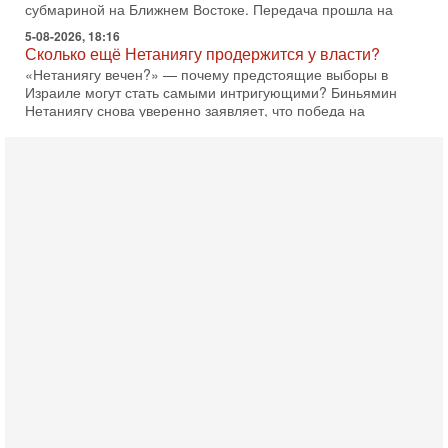
Нетаниягу снова уверенно заявляет, что победа на
5-08-2026, 08:51
Трамп пригрозил Ирану ударом - НОВОСТИ
05/08/2026
Президент США Дональд Трамп сегодня заявил, что
Ормузский пролив может быть открыт «очень скоро». По
его словам, если этого не произойдет, Иран ждет
4-08-2026, 20:08
Трамп выбирает подходящий момент для удара!
Украину никогда не примут в НАТО
Сегодня гость нашей студии капитан 1-го ранга ВМC США
(в отставке) Гарри (Юрий) Табах, в прошлом: командир
антитеррористического центра НАТО в
3-08-2026, 19:07
«Либо в армию — либо в тюрьму?»
Ситуация вокруг призыва ультраортодоксов в ЦАХАЛ
достигла точки кипения. Попытки принять закон,
освобождающий уклоняющихся харедим от арестов,
3-08-2026, 17:18
Хватит отменять атаки! ЦАХАЛ - не игрушка!
Израиль готов ударить по Ирану!
В эфире телеканала ITON-TV Григорий Тамар, офицер
ЦАХАЛа в отставке, писатель, журналист, военный историк.