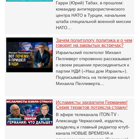
Гарри (Юрий) Табах, в прошлом:
командир антитеррористического
центра НАТО в Турции, начальник
штаба специальной военной миссии
НАТО…
Зачем политологу политика и о чем
говорят на закрытых встречах?
Израильский политолог Михаил
Пелливерт откровенно рассказывает
о своем решении присоединиться к
партии НДИ («Наш дом Израиль»).
Подписывайтесь на телеграм-канал
Михаила Пелливерта…
Исламисты захватили Германию!
Серия терактов потрясла страну!
В эфире телеканала ITON-TV -
Александр Черкасский, издатель,
владелец и главный редактор ютуб-
канала НОВЫЕ ВРЕМЕНА и