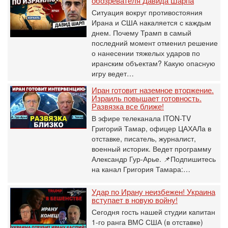
обозревателя Давида Шарпа
Ситуация вокруг противостояния
Ирана и США накаляется с каждым
днем. Почему Трамп в самый
последний момент отменил решение
о нанесении тяжелых ударов по
иранским объектам? Какую опасную
игру ведет…
Иран готовит наземное вторжение.
Израиль повышает готовность.
Развязка все ближе!
В эфире телеканала ITON-TV
Григорий Тамар, офицер ЦАХАЛа в
отставке, писатель, журналист,
военный историк. Ведет программу
Александр Гур-Арье. 📌Подпишитесь
на канал Григория Тамара:…
Удар по Ирану неизбежен! Украина
вступает в новую войну!
Сегодня гость нашей студии капитан
1-го ранга ВМC США (в отставке)