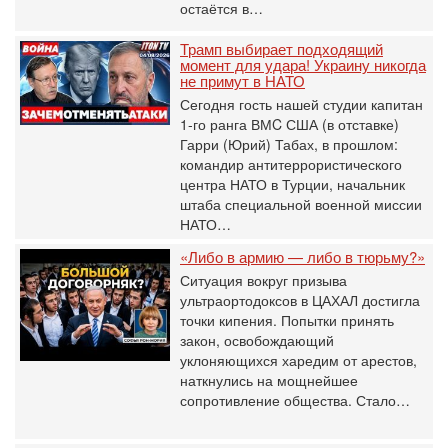
остаётся в…
Трамп выбирает подходящий
момент для удара! Украину никогда
не примут в НАТО
Сегодня гость нашей студии капитан
1-го ранга ВМC США (в отставке)
Гарри (Юрий) Табах, в прошлом:
командир антитеррористического
центра НАТО в Турции, начальник
штаба специальной военной миссии
НАТО…
«Либо в армию — либо в тюрьму?»
Ситуация вокруг призыва
ультраортодоксов в ЦАХАЛ достигла
точки кипения. Попытки принять
закон, освобождающий
уклоняющихся харедим от арестов,
наткнулись на мощнейшее
сопротивление общества. Стало…