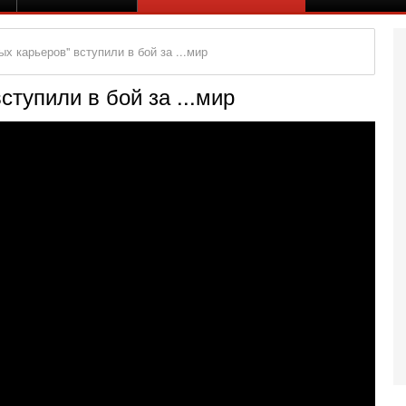
х карьеров" вступили в бой за ...мир
тупили в бой за ...мир
Се
А
п
М