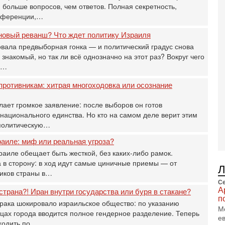
В
больше вопросов, чем ответов. Полная секретность,
Ц
онференции,…
и
3-
новый реванш? Что ждет политику Израиля
И
вала предвыборная гонка — и политический градус снова
т
 знакомый, но так ли всё однозначно на этот раз? Вокруг чего
В
и…
п
А
противникам: хитрая многоходовка или осознание
А
3-
ает громкое заявление: после выборов он готов
В
национального единства. Но кто на самом деле верит этим
ф
политическую…
В
те
аиле: миф или реальная угроза?
С
аиле обещает быть жесткой, без каких-либо рамок.
3-
 в сторону: в ход идут самые циничные приемы — от
Т
иков страны в…
0
Се
П
А
страна?! Иран внутри государства или буря в стакане?
в
п
ака шокировало израильское общество: по указанию
не
М
ицах города вводится полное гендерное разделение. Теперь
а
е
ходить по…