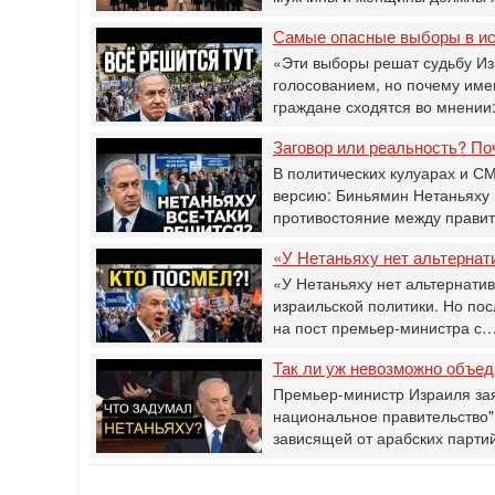
Самые опасные выборы в ист
«Эти выборы решат судьбу И
голосованием, но почему имен
граждане сходятся во мнении:
Заговор или реальность? По
В политических кулуарах и 
версию: Биньямин Нетаньяху 
противостояние между прави
«У Нетаньяху нет альтернат
«У Нетаньяху нет альтернати
израильской политики. Но по
на пост премьер-министра с
Так ли уж невозможно объед
Премьер-министр Израиля за
национальное правительство" -
зависящей от арабских партий