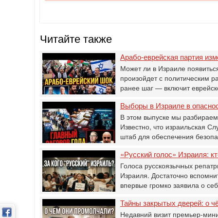
Читайте также
Арабо-еврейская партия изме
Может ли в Израиле появитьс
произойдет с политическим р
ранее шаг — включит еврейс
Выборы в Израиле в опасно
В этом выпуске мы разбираем
Известно, что израильская С
штаб для обеспечения безоп
«Русский голос» Израиля: кт
Голоса русскоязычных репатр
Израиля. Достаточно вспомнит
впервые громко заявила о се
Тайны закрытых дверей: о ч
Недавний визит премьер-мини