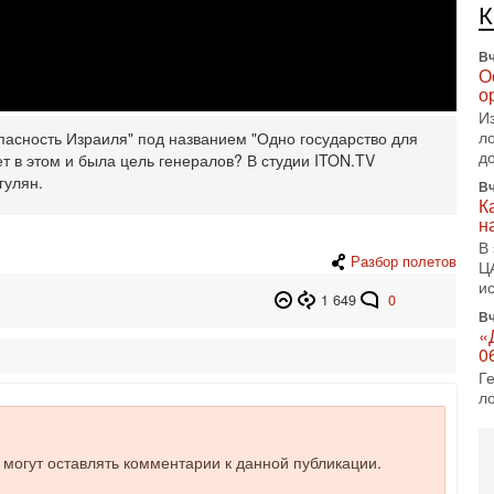
е
п
Вч
О
о
И
л
пасность Израиля" под названием "Одно государство для
д
ет в этом и была цель генералов? В студии ITON.TV
улян.‎
Вч
К
н
В
Разбор полетов
Ц
и
1 649
0
Вч
«
0
Г
л
с
5-
е могут оставлять комментарии к данной публикации.
С
«