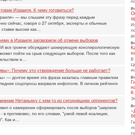
п
2-
Т
Вч
ории Израиля. К чему готовиться?
0
О
зраиля» — мы слышим эту фразу перед каждым
о
П
но сейчас, говоря о 27 октября, эксперты и обычные
о
И
 ставки высоки как…
о
л
с
д
чему в Израиле заговорили об отмене выборов
Вч
1-
СМИ все громче обсуждают шокирующую конспирологическую
К
«
н
может пойти на срыв следующих выборов. После того как
р
В
тельством и…
Г
Ц
м
и
ивы»: Почему это утверждение больше не работает?
в
вы» — долгое время эта фраза казалась главным правилом
Вч
31
Г
следние соцопросы взорвали инфополе. В личном рейтинге
Т
н
м
…
6
Н
Э
инение Нетаньяху с кем-то из сегодняшних оппонентов?
Н
о
Вч
явил о намерении сформировать после выборов "широкое
«
 в противовес, по его словам, "узкой левой коалиции,
31
0
И
". Как и…
Г
х
л
В
с