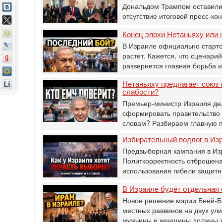
Дональдом Трампом оставили 
отсутствие итоговой пресс-к
Конец эпохи Нетаньяху или 
В Израиле официально старто
растет. Кажется, что сценарий
развернется главная борьба 
Нетаньяху предлагает союз 
слабости?
Премьер-министр Израиля дел
сформировать правительство 
словам? Разбираем главную 
Избирательный подлог в Изр
Предвыборная кампания в Изр
Политкорректность отброшена
использования гибели защитн
В Израиле будет отдельная 
Новое решение мэрии Бней-Бр
местных раввинов на двух ул
мужчины и женщины должны 