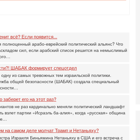
И
Н
5-
Т
0
П
нит всё? Если появится...
О
я полноценный арабо-еврейский политический альянс? Что
ег
аскладом сил, если арабский список решится на немыслимый
4-
кого…
Т
У
сти?! ШАБАК формирует спецотдел
С
 одну из самых тревожных тем израильской политики.
С
лужба общей безопасности (ШАБАК) создала специальный
к
асности…
3-
«
о заберет его на этот раз?
С
иантов не раз кардинально меняли политический ландшафт
до
ь взлет партии «Исраэль ба-алия», когда «русская» община
о
бе…
3-
Х
ём на самом деле молчат Трамп и Нетаньяху?
И
стра Израиля Биньямина Нетаньяху в США и его встреча с