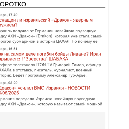
врейский политический альянс? Что произойдет с
КОРОТКО
олитическим раскладом сил, если арабский список
ера, 17:49
снащен ли израильский «Дракон» ядерным
ружием?
зраиль получил от Германии новейшую подводную
одку АХИ «Дракон» (Drakon), которая уже стала самой
орогой субмариной в истории ЦАХАЛ. Но почему её
ера, 16:51
ак на самом деле погибли бойцы Ливане? Иран
арывается! "Зверства" ШАБАКА
 эфире телеканала ITON-TV Григорий Тамар, офицер
АХАЛа в отставке, писатель, журналист, военный
сторик. Ведет программу Александр Гур-Арье.
ера, 08:20
Дракон» усилил ВМС Израиля - НОВОСТИ
6/08/2026
ермания передала Израилю новейшую подводную
одку АХИ «Дракон», которую называют самой мощной
убмариной на Ближнем Востоке. Передача прошла на
08-2026, 18:16
колько ещё Нетаниягу продержится у власти?
Нетаниягу вечен?» — почему предстоящие выборы в