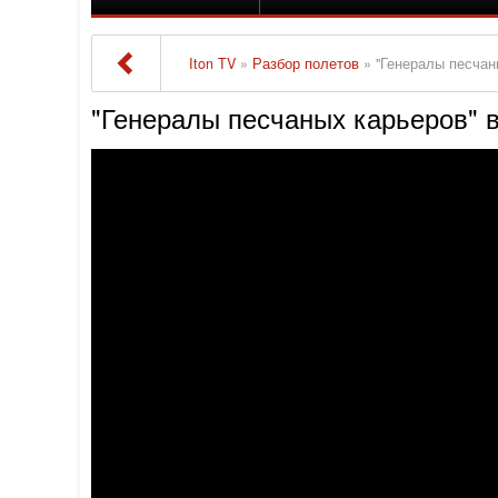
Iton TV
»
Разбор полетов
» "Генералы песчаны
"Генералы песчаных карьеров" вс