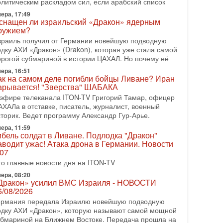
олитическим раскладом сил, если арабский список
08-2026, 08:42
рамп отменил удар по Ирану - НОВОСТИ
ера, 17:49
2/08/2026
снащен ли израильский «Дракон» ядерным
ружием?
резидент США Дональд Трамп сегодня заявил об
тмене подготовленного удара по Ирану после
зраиль получил от Германии новейшую подводную
бращений Тегерана и других стран региона. По его
одку АХИ «Дракон» (Drakon), которая уже стала самой
ловам,
орогой субмариной в истории ЦАХАЛ. Но почему её
ера, 16:51
08-2026, 17:50
ак на самом деле погибли бойцы Ливане? Иран
Русский голос» Израиля: кто заберет его на этот
арывается! "Зверства" ШАБАКА
аз?
 эфире телеканала ITON-TV Григорий Тамар, офицер
олоса русскоязычных репатриантов не раз кардинально
АХАЛа в отставке, писатель, журналист, военный
еняли политический ландшафт Израиля. Достаточно
сторик. Ведет программу Александр Гур-Арье.
спомнить взлет партии «Исраэль ба-алия», когда
ера, 11:59
-07-2026, 17:00
ибель солдат в Ливане. Подлодка "Дракон"
айны закрытых дверей: о чём на самом деле
аводит ужас! Атака дрона в Германии. Новости
олчат Трамп и Нетаньяху?
.07
едавний визит премьер-министра Израиля Биньямина
то главные новости дня на ITON-TV
етаньяху в США и его встреча с Дональдом Трампом
ставили больше вопросов, чем ответов. Полная
ера, 08:20
Дракон» усилил ВМС Израиля - НОВОСТИ
-07-2026, 15:18
6/08/2026
ран готовит покушение на Нетаниягу! Трамп не
ермания передала Израилю новейшую подводную
очет эскалации, но КСИР готовит взрыв!
одку АХИ «Дракон», которую называют самой мощной
 эфире телеканала ITON-TV СЕРГЕЙ МИГДАЛЬ,
убмариной на Ближнем Востоке. Передача прошла на