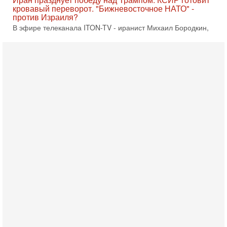
Вчера, 10:58
Кто и как может сорвать выборы в Израиле?
В обществе все чаще звучат тревожные опасения:
предстоящие выборы могут быть сфальсифицированы, их
проведение сорвано, а итоговые результаты
Вчера, 10:16
Нью-Йорк готовится к визиту Нетаниягу - НОВОСТИ
09/08/2026
Полиция Нью-Йорка готовится усилить меры безопасности
перед ожидаемым визитом премьер-министра Биньямина
Нетаниягу на Генассамблею ООН в сентябре. По
8-08-2026, 16:56
Еврейский кандидат в арабской партии — зачем?
Израильская политика может получить неожиданный
поворот: еврейский кандидат — на реальном месте в
списке одной из арабских партий. Причем речь идет
7-08-2026, 16:55
Арабо-еврейская партия изменит всё? Если
появится...
Может ли в Израиле появиться полноценный арабо-
еврейский политический альянс? Что произойдет с
политическим раскладом сил, если арабский список
6-08-2026, 17:49