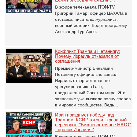
В эфире телеканала ITON-TV
Григорий Тамар, офицер ЦАХАЛа в
отставке, писатель, журналист,
военный историк. Ведет программу
Александр Гур-Арье.
Конфликт Трампа и Нетаниягу:
Почему Израиль отказался от
соглашения
Премьер-министр Биньямин
Нетаниягу официально заявил:
Израиль отвергает план по
урегулированию в Газе,
предложенный Советом мира. Это
заявление уже вызвало волну споров
в мировом сообществе. Ведь…
Иран празднует победу над
Трампом. КСИР готовит кровавый
переворот. "Бижневосточное НАТО"
- против Израиля?
В эфире телеканала ITON-TV -