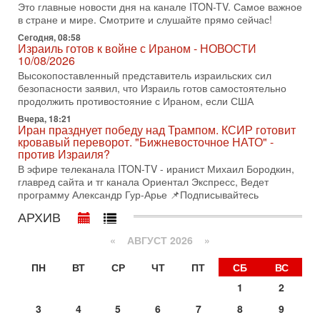
Это главные новости дня на канале ITON-TV. Самое важное
3-08-2026, 15:23
в стране и мире. Смотрите и слушайте прямо сейчас!
Иран задыхается. КСИР готовит удар! Россия теряет
последних союзников. Путин - псих!
Сегодня, 08:58
Израиль готов к войне с Ираном - НОВОСТИ
В эфире ITON-TV доктор Эльдар Намазов , историк,
10/08/2026
политолог, в прошлом – помощник Президента
Азербайджана Гейдара Алиева . Ведет программу
Высокопоставленный представитель израильских сил
Александр
безопасности заявил, что Израиль готов самостоятельно
продолжить противостояние с Ираном, если США
3-08-2026, 11:09
Выборы в Израиле в опасности?! ШАБАК формирует
Вчера, 18:21
Иран празднует победу над Трампом. КСИР готовит
спецотдел
кровавый переворот. "Бижневосточное НАТО" -
В этом выпуске мы разбираем одну из самых тревожных
против Израиля?
тем израильской политики. Известно, что израильская
В эфире телеканала ITON-TV - иранист Михаил Бородкин,
Служба общей безопасности (ШАБАК) создала
главред сайта и тг канала Ориентал Экспресс, Ведет
3-08-2026, 08:32
программу Александр Гур-Арье 📌Подписывайтесь
Трамп и Иран: последний шанс - НОВОСТИ
АРХИВ
03/08/2026
Президент США Дональд Трамп объявил о возобновлении
«
АВГУСТ 2026 »
переговоров с Ираном, но Тегеран пока не подтвердил
готовность к диалогу. По словам американского
ПН
ВТ
СР
ЧТ
ПТ
СБ
ВС
2-08-2026, 08:42
Трамп отменил удар по Ирану - НОВОСТИ
1
2
02/08/2026
3
4
5
6
7
8
9
Президент США Дональд Трамп сегодня заявил об отмене