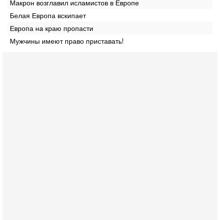
Макрон возглавил исламистов в Европе
Белая Европа вскипает
Европа на краю пропасти
Мужчины имеют право приставать!
Сегодня, 19:21
Тревога в Израиле: Эрдоган сколачивает Исламское