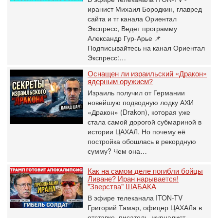
иранист Михаил Бородкин, главред
сайта и тг канала Ориентал
Экспресс, Ведет программу
Александр Гур-Арье 📌
Подписывайтесь на канал Ориентал
Экспресс:…
Оснащен ли израильский «Дракон»
ядерным оружием?
Израиль получил от Германии
новейшую подводную лодку АХИ
«Дракон» (Drakon), которая уже
стала самой дорогой субмариной в
истории ЦАХАЛ. Но почему её
постройка обошлась в рекордную
сумму? Чем она…
Как на самом деле погибли бойцы
Ливане? Иран нарывается!
"Зверства" ШАБАКА
В эфире телеканала ITON-TV
Григорий Тамар, офицер ЦАХАЛа в
отставке, писатель, журналист,