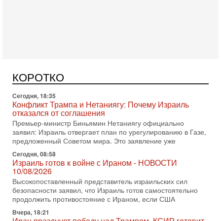
НАТО! Если присоединится Египет...
В эфире телеканала ITON-TV Григорий Тамар, офицер
ЦАХАЛа в отставке, писатель, журналист, военный историк.
Ведет программу Александр Гур-Арье.
Сегодня, 18:35
Конфликт Трампа и Нетаниягу: Почему Израиль
отказался от соглашения
Премьер-министр Биньямин Нетаниягу официально
КОРОТКО
заявил: Израиль отвергает план по урегулированию в Газе,
предложенный Советом мира. Это заявление уже
Сегодня, 08:58
Израиль готов к войне с Ираном - НОВОСТИ
10/08/2026
Высокопоставленный представитель израильских сил
безопасности заявил, что Израиль готов самостоятельно
продолжить противостояние с Ираном, если США
Вчера, 18:21
Иран празднует победу над Трампом. КСИР готовит
кровавый переворот. "Бижневосточное НАТО" -
против Израиля?
В эфире телеканала ITON-TV - иранист Михаил Бородкин,
главред сайта и тг канала Ориентал Экспресс, Ведет
программу Александр Гур-Арье 📌Подписывайтесь