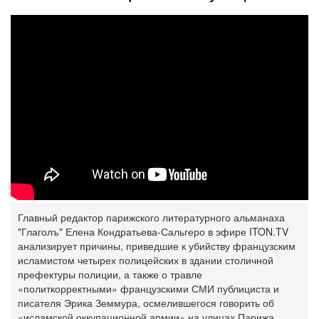
Главный редактор парижского литературного альманаха
"Глаголъ" Елена Кондратьева-Сальгеро в эфире ITON.TV
анализирует причины, приведшие к убийству французским
исламистом четырех полицейских в здании столичной
префектуры полиции, а также о травле
«политкорректными» французскими СМИ публициста и
писателя Эрика Земмура, осмелившегося говорить об
«исламской оккупационной армии» на улицах Парижа.