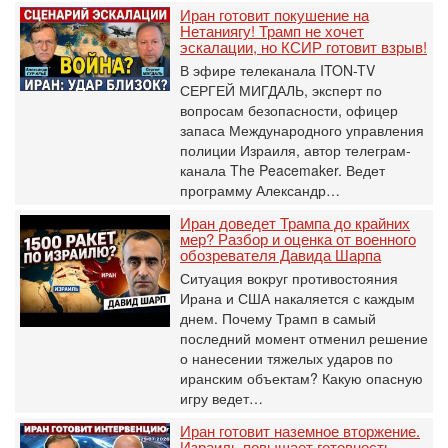
Иран готовит покушение на
Нетаниягу! Трамп не хочет
эскалации, но КСИР готовит взрыв!
В эфире телеканала ITON-TV
СЕРГЕЙ МИГДАЛЬ, эксперт по
вопросам безопасности, офицер
запаса Международного управления
полиции Израиля, автор телеграм-
канала The Peacemaker. Ведет
программу Александр…
Иран доведет Трампа до крайних
мер? Разбор и оценка от военного
обозревателя Давида Шарпа
Ситуация вокруг противостояния
Ирана и США накаляется с каждым
днем. Почему Трамп в самый
последний момент отменил решение
о нанесении тяжелых ударов по
иранским объектам? Какую опасную
игру ведет…
Иран готовит наземное вторжение.
Израиль повышает готовность.