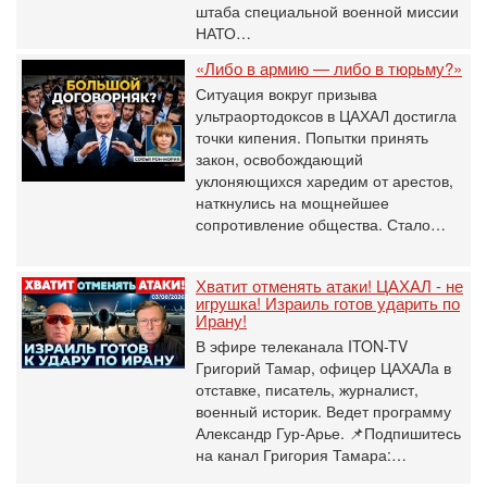
штаба специальной военной миссии
НАТО…
«Либо в армию — либо в тюрьму?»
Ситуация вокруг призыва
ультраортодоксов в ЦАХАЛ достигла
точки кипения. Попытки принять
закон, освобождающий
уклоняющихся харедим от арестов,
наткнулись на мощнейшее
сопротивление общества. Стало…
Хватит отменять атаки! ЦАХАЛ - не
игрушка! Израиль готов ударить по
Ирану!
В эфире телеканала ITON-TV
Григорий Тамар, офицер ЦАХАЛа в
отставке, писатель, журналист,
военный историк. Ведет программу
Александр Гур-Арье. 📌Подпишитесь
на канал Григория Тамара:…