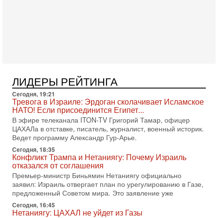
5-08-2026, 08:51
Трамп пригрозил Ирану ударом - НОВОСТИ
05/08/2026
Президент США Дональд Трамп сегодня заявил, что
Ормузский пролив может быть открыт «очень скоро». По
его словам, если этого не произойдет, Иран ждет
4-08-2026, 20:08
Трамп выбирает подходящий момент для удара!
Украину никогда не примут в НАТО
ЛИДЕРЫ РЕЙТИНГА
Сегодня гость нашей студии капитан 1-го ранга ВМC США
Сегодня, 19:21
(в отставке) Гарри (Юрий) Табах, в прошлом: командир
Тревога в Израиле: Эрдоган сколачивает Исламское
антитеррористического центра НАТО в
НАТО! Если присоединится Египет...
3-08-2026, 19:07
В эфире телеканала ITON-TV Григорий Тамар, офицер
«Либо в армию — либо в тюрьму?»
ЦАХАЛа в отставке, писатель, журналист, военный историк.
Ситуация вокруг призыва ультраортодоксов в ЦАХАЛ
Ведет программу Александр Гур-Арье.
достигла точки кипения. Попытки принять закон,
Сегодня, 18:35
освобождающий уклоняющихся харедим от арестов,
Конфликт Трампа и Нетаниягу: Почему Израиль
отказался от соглашения
3-08-2026, 17:18
Хватит отменять атаки! ЦАХАЛ - не игрушка!
Премьер-министр Биньямин Нетаниягу официально
Израиль готов ударить по Ирану!
заявил: Израиль отвергает план по урегулированию в Газе,
предложенный Советом мира. Это заявление уже
В эфире телеканала ITON-TV Григорий Тамар, офицер
ЦАХАЛа в отставке, писатель, журналист, военный историк.
Сегодня, 16:45
Ведет программу Александр Гур-Арье.
Нетаниягу: ЦАХАЛ не уйдет из Газы