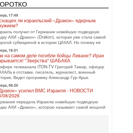
олитическим раскладом сил, если арабский список
КОРОТКО
ера, 17:49
снащен ли израильский «Дракон» ядерным
ружием?
зраиль получил от Германии новейшую подводную
одку АХИ «Дракон» (Drakon), которая уже стала самой
орогой субмариной в истории ЦАХАЛ. Но почему её
ера, 16:51
ак на самом деле погибли бойцы Ливане? Иран
арывается! "Зверства" ШАБАКА
 эфире телеканала ITON-TV Григорий Тамар, офицер
АХАЛа в отставке, писатель, журналист, военный
сторик. Ведет программу Александр Гур-Арье.
ера, 08:20
Дракон» усилил ВМС Израиля - НОВОСТИ
6/08/2026
ермания передала Израилю новейшую подводную
одку АХИ «Дракон», которую называют самой мощной
убмариной на Ближнем Востоке. Передача прошла на
08-2026, 18:16
колько ещё Нетаниягу продержится у власти?
Нетаниягу вечен?» — почему предстоящие выборы в
зраиле могут стать самыми интригующими? Биньямин