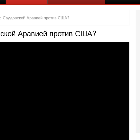
 с Саудовской Аравией против США?
вской Аравией против США?
Се
А
п
М
е