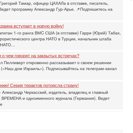
Григорий Тамар, офицер ЦАХАЛа в отставке, писатель,
31
 Ведет программу Александр Гур-Арье. 📌Подпишитесь на
Б
3
С
раина вступает в новую войну!
д
апитан 1-го ранга ВМC США (в отставке) Гарри (Юрий) Табах,
р
рористического центра НАТО в Турции, начальник штаба
г
и НАТО…
30
И
 о чем говорят на закрытых встречах?
о
л Пелливерт откровенно рассказывает о своем решении
С
 («Наш дом Израиль»). Подписывайтесь на телеграм-канал
н
п
т
ию! Серия терактов потрясла страну!
30
 Александр Черкасский, издатель, владелец и главный
П
 ВРЕМЕНА и одноименного журнала (Германия). Ведет
з
ье
В
р
30
Т
3