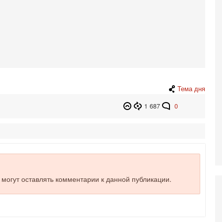
Н
5-
Т
0
П
О
ег
4-
Т
Тема дня
У
С
1 687
0
С
к
3-
«
С
до
о
е могут оставлять комментарии к данной публикации.
3-
Х
И
В
Ц