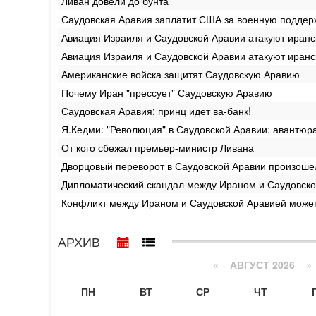
Ливан довели до бунта
Саудовская Аравия заплатит США за военную поддер
Авиация Израиля и Саудовской Аравии атакуют иранс
Авиация Израиля и Саудовской Аравии атакуют иранс
Американские войска защитят Саудовскую Аравию
Почему Иран "прессует" Саудовскую Аравию
Саудовская Аравия: принц идет ва-банк!
Я.Кедми: "Революция" в Саудовской Аравии: авантюр
От кого сбежал премьер-министр Ливана
Дворцовый переворот в Саудовской Аравии произоше
Дипломатический скандал между Ираном и Саудовско
Конфликт между Ираном и Саудовской Аравией может
АРХИВ
«
АВГУСТ 2026 »
ПН
ВТ
СР
ЧТ