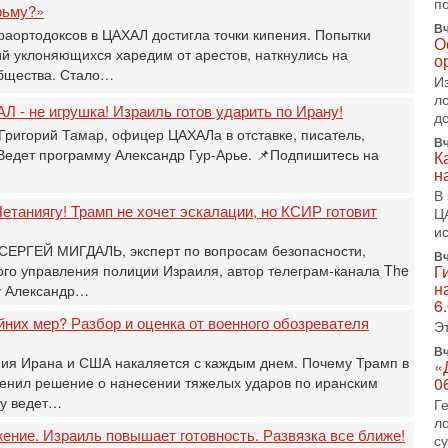
Т
п
рьму?»
0
Вч
раортодоксов в ЦАХАЛ достигла точки кипения. Попытки
П
О
й уклоняющихся харедим от арестов, наткнулись на
о
о
бщества. Стало…
о
И
с
л
Л - не игрушка! Израиль готов ударить по Ирану!
д
1-
Григорий Тамар, офицер ЦАХАЛа в отставке, писатель,
«
Вч
р
 Ведет программу Александр Гур-Арье. 📌Подпишитесь на
К
н
Г
м
В
етаниягу! Трамп не хочет эскалации, но КСИР готовит
в
Ц
и
31
 СЕРГЕЙ МИГДАЛЬ, эксперт по вопросам безопасности,
Т
Вч
о управления полиции Израиля, автор телеграм-канала The
Г
м
н
у Александр…
Н
6
Н
йних мер? Разбор и оценка от военного обозревателя
Э
о
Вч
31
ния Ирана и США накаляется с каждым днем. Почему Трамп в
«
И
енил решение о нанесении тяжелых ударов по иранским
0
х
ру ведет…
Г
В
л
э
жение. Израиль повышает готовность. Развязка все ближе!
с
М