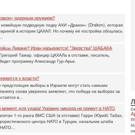
и
3-
ракон» ядерным оружием?
И
т
 новейшую подводную лодку АХИ «Дракон» (Drakon), которая
В
мариной в истории ЦАХАЛ. Но почему её постройка обошлась
п
а…
А
А
 бойцы Ливане? Иран нарывается! "Зверства" ШАБАКА
3-
Григорий Тамар, офицер ЦАХАЛа в отставке, писатель,
В
 Ведет программу Александр Гур-Арье.
ф
В
те
ержится у власти?
С
 предстоящие выборы в Израиле могут стать самыми
3-
ниягу снова уверенно заявляет, что победа на выборах за
Т
остаётся в…
0
П
момент для удара! Украину никогда не примут в НАТО
Се
в
А
апитан 1-го ранга ВМC США (в отставке) Гарри (Юрий) Табах,
не
п
рористического центра НАТО в Турции, начальник штаба
а
М
и НАТО…
2-
е