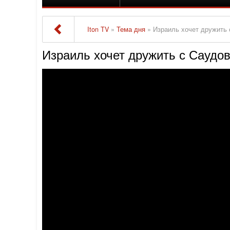
Iton TV
»
Тема дня
» Израиль хочет дружить
Израиль хочет дружить с Саудо