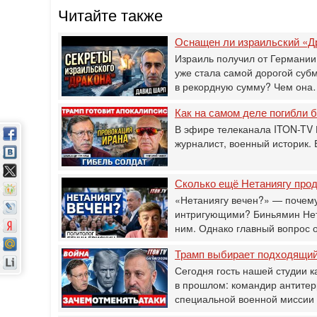
Читайте также
Оснащен ли израильский «Д
Израиль получил от Германии
уже стала самой дорогой суб
в рекордную сумму? Чем он
Как на самом деле погибли
В эфире телеканала ITON-TV 
журналист, военный историк.
Сколько ещё Нетаниягу прод
«Нетаниягу вечен?» — почему
интригующими? Биньямин Нета
ним. Однако главный вопрос 
Трамп выбирает подходящий 
Сегодня гость нашей студии к
в прошлом: командир антитер
специальной военной мисси