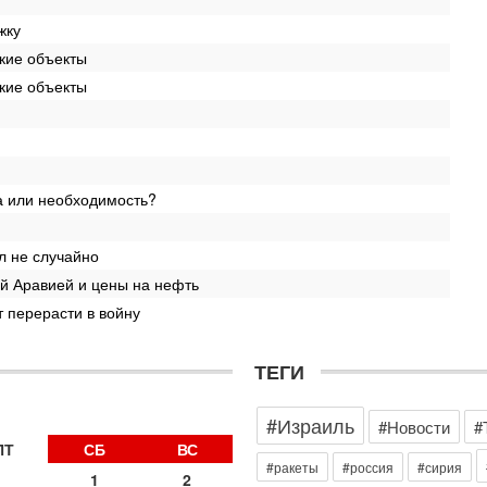
П
в
жку
И
кие объекты
Се
кие объекты
А
п
М
е
п
а или необходимость?
Вч
О
о
л не случайно
И
л
й Аравией и цены на нефть
д
 перерасти в войну
Вч
К
н
ТЕГИ
В
Ц
#Израиль
#Новости
#
и
ПТ
СБ
ВС
Вч
#ракеты
#россия
#сирия
«
1
2