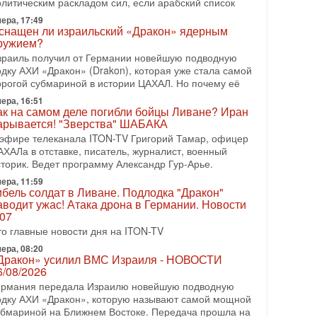
рамп отменил удар по Ирану - НОВОСТИ
олитическим раскладом сил, если арабский список
2/08/2026
ера, 17:49
резидент США Дональд Трамп сегодня заявил об
снащен ли израильский «Дракон» ядерным
тмене подготовленного удара по Ирану после
ружием?
бращений Тегерана и других стран региона. По его
зраиль получил от Германии новейшую подводную
ловам,
одку АХИ «Дракон» (Drakon), которая уже стала самой
орогой субмариной в истории ЦАХАЛ. Но почему её
08-2026, 17:50
Русский голос» Израиля: кто заберет его на этот
ера, 16:51
аз?
ак на самом деле погибли бойцы Ливане? Иран
арывается! "Зверства" ШАБАКА
олоса русскоязычных репатриантов не раз кардинально
еняли политический ландшафт Израиля. Достаточно
 эфире телеканала ITON-TV Григорий Тамар, офицер
спомнить взлет партии «Исраэль ба-алия», когда
АХАЛа в отставке, писатель, журналист, военный
сторик. Ведет программу Александр Гур-Арье.
-07-2026, 17:00
айны закрытых дверей: о чём на самом деле
ера, 11:59
ибель солдат в Ливане. Подлодка "Дракон"
олчат Трамп и Нетаньяху?
аводит ужас! Атака дрона в Германии. Новости
едавний визит премьер-министра Израиля Биньямина
.07
етаньяху в США и его встреча с Дональдом Трампом
то главные новости дня на ITON-TV
ставили больше вопросов, чем ответов. Полная
ера, 08:20
-07-2026, 15:18
Дракон» усилил ВМС Израиля - НОВОСТИ
ран готовит покушение на Нетаниягу! Трамп не
6/08/2026
очет эскалации, но КСИР готовит взрыв!
ермания передала Израилю новейшую подводную
 эфире телеканала ITON-TV СЕРГЕЙ МИГДАЛЬ,
одку АХИ «Дракон», которую называют самой мощной
ксперт по вопросам безопасности, офицер запаса
убмариной на Ближнем Востоке. Передача прошла на
еждународного управления полиции Израиля, автор