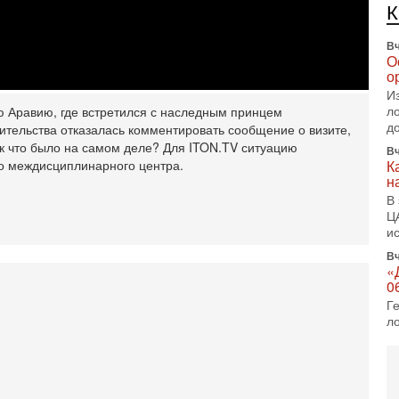
п
Вч
О
о
И
л
д
 Аравию, где встретился с ‎наследным принцем
ительства отказалась комментировать сообщение о визите,
Вч
К
Так что было на самом деле? Для ITON.TV ситуацию
н
го междисциплинарного центра.
В
Ц
и
Вч
«
0
Г
л
с
5-
С
«
И