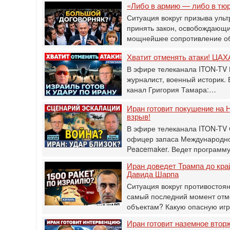
«Либо в армию — либо в тю
Ситуация вокруг призыва ульт
принять закон, освобождающи
мощнейшее сопротивление о
Хватит отменять атаки! ЦАХА
В эфире телеканала ITON-TV 
журналист, военный историк.
канал Григория Тамара:…
Иран готовит покушение на Н
взрыв!
В эфире телеканала ITON-TV
офицер запаса Международног
Peacemaker. Ведет программ
Иран доведет Трампа до кра
Давида Шарпа
Ситуация вокруг противостоя
самый последний момент отм
объектам? Какую опасную иг
Иран готовит наземное втор