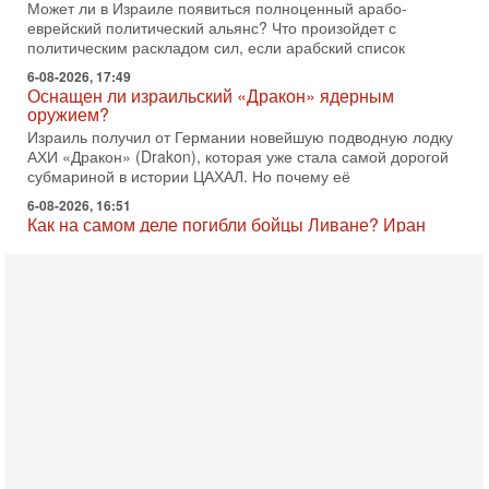
политическим раскладом сил, если арабский список
6-08-2026, 17:49
Оснащен ли израильский «Дракон» ядерным
оружием?
Израиль получил от Германии новейшую подводную лодку
АХИ «Дракон» (Drakon), которая уже стала самой дорогой
субмариной в истории ЦАХАЛ. Но почему её
6-08-2026, 16:51
Как на самом деле погибли бойцы Ливане? Иран
нарывается! "Зверства" ШАБАКА
В эфире телеканала ITON-TV Григорий Тамар, офицер
ЦАХАЛа в отставке, писатель, журналист, военный историк.
Ведет программу Александр Гур-Арье.
6-08-2026, 08:20
«Дракон» усилил ВМС Израиля - НОВОСТИ
06/08/2026
Германия передала Израилю новейшую подводную лодку
АХИ «Дракон», которую называют самой мощной
субмариной на Ближнем Востоке. Передача прошла на
5-08-2026, 18:16
Сколько ещё Нетаниягу продержится у власти?
«Нетаниягу вечен?» — почему предстоящие выборы в