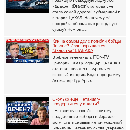
новейшую подводную лодку АХИ
«Дракон» (Drakon), которая уже
стала самой дорогой субмариной в
истории ЦАХАЛ. Но почему её
постройка обошлась в рекордную
сумму? Чем она…
Как на самом деле погибли бойцы
Ливане? Иран нарывается!
"Зверства" ШАБАКА
В эфире телеканала ITON-TV
Григорий Тамар, офицер ЦАХАЛа в
отставке, писатель, журналист,
военный историк. Ведет программу
Александр Гур-Арье.
Сколько ещё Нетаниягу
продержится у власти?
«Нетаниягу вечен?» — почему
предстоящие выборы в Израиле
могут стать самыми интригующими?
Биньямин Нетаниягу снова уверенно