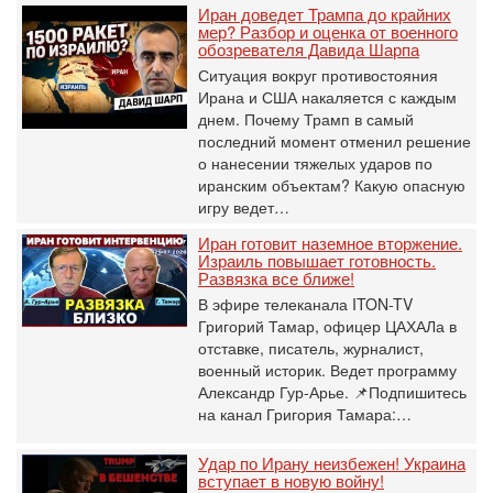
Иран доведет Трампа до крайних
мер? Разбор и оценка от военного
обозревателя Давида Шарпа
Ситуация вокруг противостояния
Ирана и США накаляется с каждым
днем. Почему Трамп в самый
последний момент отменил решение
о нанесении тяжелых ударов по
иранским объектам? Какую опасную
игру ведет…
Иран готовит наземное вторжение.
Израиль повышает готовность.
Развязка все ближе!
В эфире телеканала ITON-TV
Григорий Тамар, офицер ЦАХАЛа в
отставке, писатель, журналист,
военный историк. Ведет программу
Александр Гур-Арье. 📌Подпишитесь
на канал Григория Тамара:…
Удар по Ирану неизбежен! Украина
вступает в новую войну!