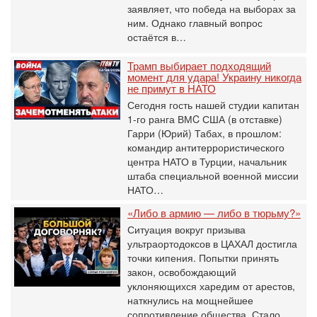
заявляет, что победа на выборах за
ним. Однако главный вопрос
остаётся в…
Трамп выбирает подходящий
момент для удара! Украину никогда
не примут в НАТО
Сегодня гость нашей студии капитан
1-го ранга ВМC США (в отставке)
Гарри (Юрий) Табах, в прошлом:
командир антитеррористического
центра НАТО в Турции, начальник
штаба специальной военной миссии
НАТО…
«Либо в армию — либо в тюрьму?»
Ситуация вокруг призыва
ультраортодоксов в ЦАХАЛ достигла
точки кипения. Попытки принять
закон, освобождающий
уклоняющихся харедим от арестов,
наткнулись на мощнейшее
сопротивление общества. Стало…