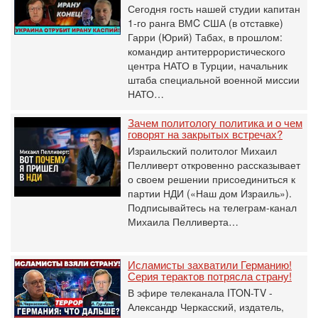
Сегодня гость нашей студии капитан
1-го ранга ВМC США (в отставке)
Гарри (Юрий) Табах, в прошлом:
командир антитеррористического
центра НАТО в Турции, начальник
штаба специальной военной миссии
НАТО…
Зачем политологу политика и о чем
говорят на закрытых встречах?
Израильский политолог Михаил
Пелливерт откровенно рассказывает
о своем решении присоединиться к
партии НДИ («Наш дом Израиль»).
Подписывайтесь на телеграм-канал
Михаила Пелливерта…
Исламисты захватили Германию!
Серия терактов потрясла страну!
В эфире телеканала ITON-TV -
Александр Черкасский, издатель,