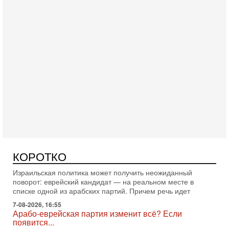
Сегодня, 10:16
Нью-Йорк готовится к визиту Нетаниягу - НОВОСТИ
09/08/2026
Полиция Нью-Йорка готовится усилить меры безопасности
перед ожидаемым визитом премьер-министра Биньямина
Нетаниягу на Генассамблею ООН в сентябре. По
Вчера, 16:56
Еврейский кандидат в арабской партии — зачем?
КОРОТКО
Израильская политика может получить неожиданный
поворот: еврейский кандидат — на реальном месте в
списке одной из арабских партий. Причем речь идет
7-08-2026, 16:55
Арабо-еврейская партия изменит всё? Если
появится...
Может ли в Израиле появиться полноценный арабо-
еврейский политический альянс? Что произойдет с