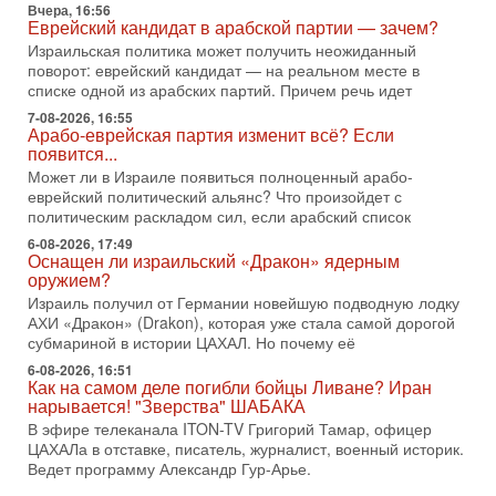
Вчера, 16:56
02/08/2026
Еврейский кандидат в арабской партии — зачем?
Президент США Дональд Трамп сегодня заявил об отмене
Израильская политика может получить неожиданный
подготовленного удара по Ирану после обращений
поворот: еврейский кандидат — на реальном месте в
Тегерана и других стран региона. По его словам,
списке одной из арабских партий. Причем речь идет
1-08-2026, 17:50
7-08-2026, 16:55
«Русский голос» Израиля: кто заберет его на этот
Арабо-еврейская партия изменит всё? Если
раз?
появится...
Голоса русскоязычных репатриантов не раз кардинально
Может ли в Израиле появиться полноценный арабо-
меняли политический ландшафт Израиля. Достаточно
еврейский политический альянс? Что произойдет с
вспомнить взлет партии «Исраэль ба-алия», когда
политическим раскладом сил, если арабский список
31-07-2026, 17:00
6-08-2026, 17:49
Тайны закрытых дверей: о чём на самом деле
Оснащен ли израильский «Дракон» ядерным
молчат Трамп и Нетаньяху?
оружием?
Недавний визит премьер-министра Израиля Биньямина
Израиль получил от Германии новейшую подводную лодку
Нетаньяху в США и его встреча с Дональдом Трампом
АХИ «Дракон» (Drakon), которая уже стала самой дорогой
оставили больше вопросов, чем ответов. Полная
субмариной в истории ЦАХАЛ. Но почему её
31-07-2026, 15:18
6-08-2026, 16:51
Как на самом деле погибли бойцы Ливане? Иран
Иран готовит покушение на Нетаниягу! Трамп не
нарывается! "Зверства" ШАБАКА
хочет эскалации, но КСИР готовит взрыв!
В эфире телеканала ITON-TV Григорий Тамар, офицер
В эфире телеканала ITON-TV СЕРГЕЙ МИГДАЛЬ, эксперт
ЦАХАЛа в отставке, писатель, журналист, военный историк.
по вопросам безопасности, офицер запаса
Ведет программу Александр Гур-Арье.
Международного управления полиции Израиля, автор