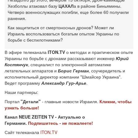
Хезболлы атаковал базу
ЦАХАЛ
а в районе Биньямины.
Четверо военнослужащих погибли, еще более 60 получили
ранения.
Как защититься от смертоносных дронов? Может ли
Израиль воспользоваться богатым опытом Украины по
борьбе с беспилотниками?
В эфире телеканала
ITON.TV
о методах и практическом опыте
Украины по борьбе с дронами рассказывают инженер
Юрий
Костянчук
, специалист по электронной автоматике
летательных аппаратов и
Борис Герман
, соучередитель и
исполнительный директор компании "Шмайсер Украина".
Ведет программу
Александр Гур-Арье
.
Наши партнеры:
Портал
"Детали"
- главные новости Израиля.
Кликни, чтобы
узнать больше!
Канал NEUE ZEITEN TV - Актуально о
Германии.
Подпишитесь - не пожалеете!
Сайт телеканала
ITON.TV