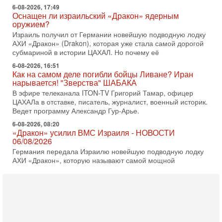
6-08-2026, 17:49
Оснащен ли израильский «Дракон» ядерным
оружием?
Израиль получил от Германии новейшую подводную лодку
АХИ «Дракон» (Drakon), которая уже стала самой дорогой
субмариной в истории ЦАХАЛ. Но почему её
6-08-2026, 16:51
Как на самом деле погибли бойцы Ливане? Иран
нарывается! "Зверства" ШАБАКА
В эфире телеканала ITON-TV Григорий Тамар, офицер
ЦАХАЛа в отставке, писатель, журналист, военный историк.
Ведет программу Александр Гур-Арье.
6-08-2026, 08:20
«Дракон» усилил ВМС Израиля - НОВОСТИ
06/08/2026
Германия передала Израилю новейшую подводную лодку
АХИ «Дракон», которую называют самой мощной
субмариной на Ближнем Востоке. Передача прошла на
5-08-2026, 18:16
Сколько ещё Нетаниягу продержится у власти?
«Нетаниягу вечен?» — почему предстоящие выборы в
Израиле могут стать самыми интригующими? Биньямин
Нетаниягу снова уверенно заявляет, что победа на