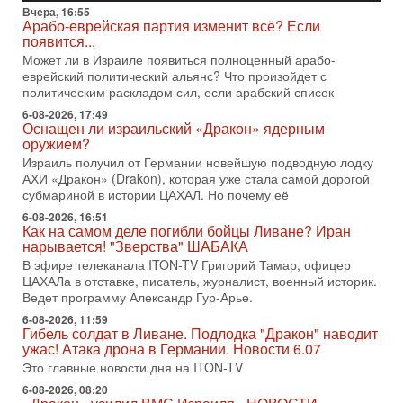
Президент США Дональд Трамп сегодня заявил об отмене
Вчера, 16:55
подготовленного удара по Ирану после обращений
Арабо-еврейская партия изменит всё? Если
Тегерана и других стран региона. По его словам,
появится...
Может ли в Израиле появиться полноценный арабо-
1-08-2026, 17:50
еврейский политический альянс? Что произойдет с
«Русский голос» Израиля: кто заберет его на этот
политическим раскладом сил, если арабский список
раз?
Голоса русскоязычных репатриантов не раз кардинально
6-08-2026, 17:49
Оснащен ли израильский «Дракон» ядерным
меняли политический ландшафт Израиля. Достаточно
оружием?
вспомнить взлет партии «Исраэль ба-алия», когда
Израиль получил от Германии новейшую подводную лодку
31-07-2026, 17:00
АХИ «Дракон» (Drakon), которая уже стала самой дорогой
Тайны закрытых дверей: о чём на самом деле
субмариной в истории ЦАХАЛ. Но почему её
молчат Трамп и Нетаньяху?
6-08-2026, 16:51
Недавний визит премьер-министра Израиля Биньямина
Как на самом деле погибли бойцы Ливане? Иран
Нетаньяху в США и его встреча с Дональдом Трампом
нарывается! "Зверства" ШАБАКА
оставили больше вопросов, чем ответов. Полная
В эфире телеканала ITON-TV Григорий Тамар, офицер
31-07-2026, 15:18
ЦАХАЛа в отставке, писатель, журналист, военный историк.
Иран готовит покушение на Нетаниягу! Трамп не
Ведет программу Александр Гур-Арье.
хочет эскалации, но КСИР готовит взрыв!
6-08-2026, 11:59
В эфире телеканала ITON-TV СЕРГЕЙ МИГДАЛЬ, эксперт
Гибель солдат в Ливане. Подлодка "Дракон" наводит
по вопросам безопасности, офицер запаса
ужас! Атака дрона в Германии. Новости 6.07
Международного управления полиции Израиля, автор
Это главные новости дня на ITON-TV
31-07-2026, 09:02
6-08-2026, 08:20
Битва за разоружение ХАМАСа - НОВОСТИ