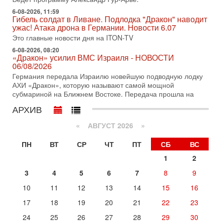
Битва за разоружение ХАМАСа - НОВОСТИ
31/07/2026
6-08-2026, 11:59
Гибель солдат в Ливане. Подлодка "Дракон" наводит
Сегодня президент США Дональд Трамп заявил о
ужас! Атака дрона в Германии. Новости 6.07
достижении исторического соглашения о полном
разоружении ХАМАСа и других вооруженных группировок в
Это главные новости дня на ITON-TV
6-08-2026, 08:20
30-07-2026, 17:59
«Дракон» усилил ВМС Израиля - НОВОСТИ
Иран доведет Трампа до крайних мер? Разбор и
06/08/2026
оценка от военного обозревателя Давида Шарпа
Германия передала Израилю новейшую подводную лодку
Ситуация вокруг противостояния Ирана и США накаляется
АХИ «Дракон», которую называют самой мощной
с каждым днем. Почему Трамп в самый последний момент
субмариной на Ближнем Востоке. Передача прошла на
отменил решение о нанесении тяжелых ударов
АРХИВ
30-07-2026, 16:54
Покупатель авиакомпании «Аркия» намерен
запретить полеты по субботам!
«
АВГУСТ 2026 »
Вокруг возможной продажи авиакомпании «Аркия»
ПН
ВТ
СР
ЧТ
ПТ
СБ
ВС
разгорается громкий конфликт.
1
2
30-07-2026, 08:16
Трамп готовит удар по Ирану - НОВОСТИ 30/07/2026
3
4
5
6
7
8
9
Президент США Дональд Трамп сегодня рассматривает
возможность масштабной военной операции против Ирана
10
11
12
13
14
15
16
после ракетной атаки на американскую базу в
17
18
19
20
21
22
23
Вчера, 16:55
Арабо-еврейская партия изменит всё? Если
24
25
26
27
28
29
30