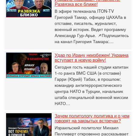
Развязка все ближе!
В эфире телеканала ITON-TV
Григорий Тамар, офицер ЦАХАЛа в
отставке, писатель, журналист,
военный историк. Ведет программу
Александр Гур-Арье. 📌Подпишитесь
на канал Григория Тамара:…
Удар по Ирану неизбежен! Украина
вступает в новую войну!
Сегодня гость нашей студии капитан
1-го ранга ВМC США (в отставке)
Гарри (Юрий) Табах, в прошлом:
командир антитеррористического
центра НАТО в Турции, начальник
штаба специальной военной миссии
НАТО…
Зачем политологу политика и о чем
говорят на закрытых встречах?
Израильский политолог Михаил
Пелливерт откровенно рассказывает