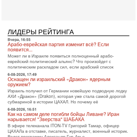
Президент США Дональд Трамп сегодня заявил об отмене
подготовленного удара по Ирану после обращений
Тегерана и других стран региона. По его словам,
1-08-2026, 17:50
«Русский голос» Израиля: кто заберет его на этот
ЛИДЕРЫ РЕЙТИНГА
раз?
Вчера, 16:55
Голоса русскоязычных репатриантов не раз кардинально
Арабо-еврейская партия изменит всё? Если
меняли политический ландшафт Израиля. Достаточно
появится...
вспомнить взлет партии «Исраэль ба-алия», когда
Может ли в Израиле появиться полноценный арабо-
31-07-2026, 17:00
еврейский политический альянс? Что произойдет с
Тайны закрытых дверей: о чём на самом деле
политическим раскладом сил, если арабский список
молчат Трамп и Нетаньяху?
6-08-2026, 17:49
Недавний визит премьер-министра Израиля Биньямина
Оснащен ли израильский «Дракон» ядерным
Нетаньяху в США и его встреча с Дональдом Трампом
оружием?
оставили больше вопросов, чем ответов. Полная
Израиль получил от Германии новейшую подводную лодку
АХИ «Дракон» (Drakon), которая уже стала самой дорогой
31-07-2026, 15:18
Иран готовит покушение на Нетаниягу! Трамп не
субмариной в истории ЦАХАЛ. Но почему её
хочет эскалации, но КСИР готовит взрыв!
6-08-2026, 16:51
В эфире телеканала ITON-TV СЕРГЕЙ МИГДАЛЬ, эксперт
Как на самом деле погибли бойцы Ливане? Иран
по вопросам безопасности, офицер запаса
нарывается! "Зверства" ШАБАКА
Международного управления полиции Израиля, автор
В эфире телеканала ITON-TV Григорий Тамар, офицер
ЦАХАЛа в отставке, писатель, журналист, военный историк.
31-07-2026, 09:02
Ведет программу Александр Гур-Арье.