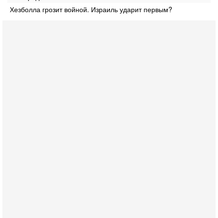
Хезболла грозит войной. Израиль ударит первым?
Вчера, 16:55
Арабо-еврейская партия изменит всё? Если
появится...
Может ли в Израиле появиться полноценный арабо-
еврейский политический альянс? Что произойдет с
политическим раскладом сил, если арабский список