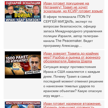
Иран готовит покушение на
Нетаниягу! Трамп не хочет
эскалации, но КСИР готовит взрыв!
В эфире телеканала ITON-TV
СЕРГЕЙ МИГДАЛЬ, эксперт по
вопросам безопасности, офицер
запаса Международного управления
полиции Израиля, автор телеграм-
канала The Peacemaker. Ведет
программу Александр…
Иран доведет Трампа до крайних
мер? Разбор и оценка от военного
обозревателя Давида Шарпа
Ситуация вокруг противостояния
Ирана и США накаляется с каждым
днем. Почему Трамп в самый
последний момент отменил решение
о нанесении тяжелых ударов по
иранским объектам? Какую опасную
игру ведет…
Иран готовит наземное вторжение.
Израиль повышает готовность.