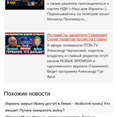
о своем решении присоединиться к
партии НДИ («Наш дом Израиль»).
Подписывайтесь на телеграм-канал
Михаила Пелливерта…
Исламисты захватили Германию!
Серия терактов потрясла страну!
В эфире телеканала ITON-TV -
Александр Черкасский, издатель,
владелец и главный редактор ютуб-
канала НОВЫЕ ВРЕМЕНА и
одноименного журнала (Германия).
Ведет программу Александр Гур-
Арье
Похожие новости
Израиль закрыл Ирану доступ в Ливан - Хезболле конец! Кто
мешает Путину прекратить войну?
Ибрагим Муса: Израиль сможет превратить Ливан в