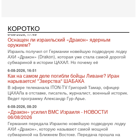
6-08-2026, 17:49
Оснащен ли израильский «Дракон» ядерным
оружием?
Израиль получил от Германии новейшую подводную лодку
КОРОТКО
АХИ «Дракон» (Drakon), которая уже стала самой дорогой
субмариной в истории ЦАХАЛ. Но почему её
6-08-2026, 16:51
Как на самом деле погибли бойцы Ливане? Иран
нарывается! "Зверства" ШАБАКА
В эфире телеканала ITON-TV Григорий Тамар, офицер
ЦАХАЛа в отставке, писатель, журналист, военный историк.
Ведет программу Александр Гур-Арье.
6-08-2026, 08:20
«Дракон» усилил ВМС Израиля - НОВОСТИ
06/08/2026
Германия передала Израилю новейшую подводную лодку
АХИ «Дракон», которую называют самой мощной
субмариной на Ближнем Востоке. Передача прошла на
5-08-2026, 18:16
Сколько ещё Нетаниягу продержится у власти?
«Нетаниягу вечен?» — почему предстоящие выборы в
Израиле могут стать самыми интригующими? Биньямин