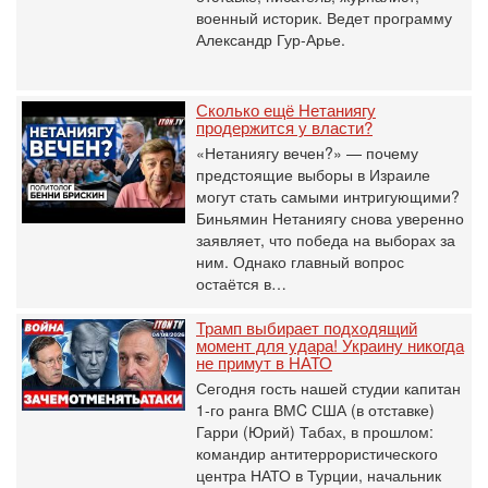
военный историк. Ведет программу
Александр Гур-Арье.
Сколько ещё Нетаниягу
продержится у власти?
«Нетаниягу вечен?» — почему
предстоящие выборы в Израиле
могут стать самыми интригующими?
Биньямин Нетаниягу снова уверенно
заявляет, что победа на выборах за
ним. Однако главный вопрос
остаётся в…
Трамп выбирает подходящий
момент для удара! Украину никогда
не примут в НАТО
Сегодня гость нашей студии капитан
1-го ранга ВМC США (в отставке)
Гарри (Юрий) Табах, в прошлом:
командир антитеррористического
центра НАТО в Турции, начальник