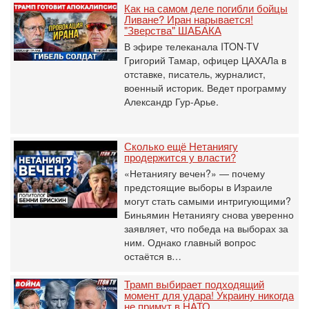
Как на самом деле погибли бойцы
Ливане? Иран нарывается!
"Зверства" ШАБАКА
В эфире телеканала ITON-TV
Григорий Тамар, офицер ЦАХАЛа в
отставке, писатель, журналист,
военный историк. Ведет программу
Александр Гур-Арье.
Сколько ещё Нетаниягу
продержится у власти?
«Нетаниягу вечен?» — почему
предстоящие выборы в Израиле
могут стать самыми интригующими?
Биньямин Нетаниягу снова уверенно
заявляет, что победа на выборах за
ним. Однако главный вопрос
остаётся в…
Трамп выбирает подходящий
момент для удара! Украину никогда
не примут в НАТО