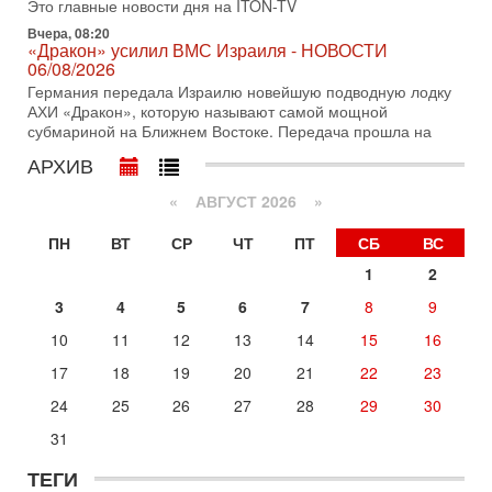
разоружении ХАМАСа и других вооруженных группировок в
Это главные новости дня на ITON-TV
Вчера, 08:20
30-07-2026, 17:59
«Дракон» усилил ВМС Израиля - НОВОСТИ
Иран доведет Трампа до крайних мер? Разбор и
06/08/2026
оценка от военного обозревателя Давида Шарпа
Германия передала Израилю новейшую подводную лодку
Ситуация вокруг противостояния Ирана и США накаляется
АХИ «Дракон», которую называют самой мощной
с каждым днем. Почему Трамп в самый последний момент
субмариной на Ближнем Востоке. Передача прошла на
отменил решение о нанесении тяжелых ударов
АРХИВ
30-07-2026, 16:54
Покупатель авиакомпании «Аркия» намерен
запретить полеты по субботам!
«
АВГУСТ 2026 »
Вокруг возможной продажи авиакомпании «Аркия»
ПН
ВТ
СР
ЧТ
ПТ
СБ
ВС
разгорается громкий конфликт.
1
2
30-07-2026, 08:16
Трамп готовит удар по Ирану - НОВОСТИ 30/07/2026
3
4
5
6
7
8
9
Президент США Дональд Трамп сегодня рассматривает
возможность масштабной военной операции против Ирана
10
11
12
13
14
15
16
после ракетной атаки на американскую базу в
17
18
19
20
21
22
23
Сегодня, 16:55
Арабо-еврейская партия изменит всё? Если
24
25
26
27
28
29
30
появится...
31
Может ли в Израиле появиться полноценный арабо-
еврейский политический альянс? Что произойдет с
ТЕГИ
политическим раскладом сил, если арабский список