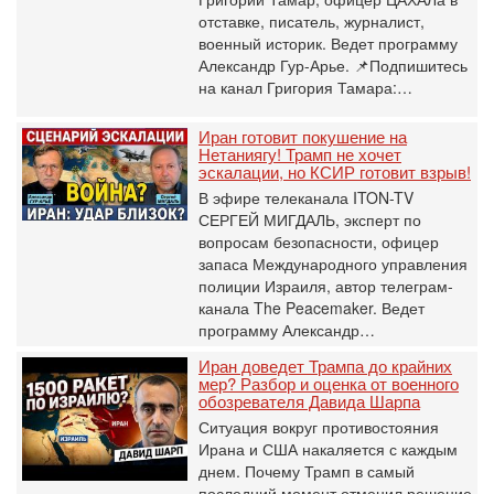
отставке, писатель, журналист,
военный историк. Ведет программу
Александр Гур-Арье. 📌Подпишитесь
на канал Григория Тамара:…
Иран готовит покушение на
Нетаниягу! Трамп не хочет
эскалации, но КСИР готовит взрыв!
В эфире телеканала ITON-TV
СЕРГЕЙ МИГДАЛЬ, эксперт по
вопросам безопасности, офицер
запаса Международного управления
полиции Израиля, автор телеграм-
канала The Peacemaker. Ведет
программу Александр…
Иран доведет Трампа до крайних
мер? Разбор и оценка от военного
обозревателя Давида Шарпа
Ситуация вокруг противостояния
Ирана и США накаляется с каждым
днем. Почему Трамп в самый
последний момент отменил решение