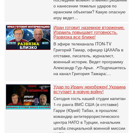
о нанесении тяжелых ударов по
иранским объектам? Какую опасную
игру ведет…
Иран готовит наземное вторжение.
Израиль повышает готовность.
Развязка все ближе!
В эфире телеканала ITON-TV
Григорий Тамар, офицер ЦАХАЛа в
отставке, писатель, журналист,
военный историк. Ведет программу
Александр Гур-Арье. 📌Подпишитесь
на канал Григория Тамара:…
Удар по Ирану неизбежен! Украина
вступает в новую войну!
Сегодня гость нашей студии капитан
1-го ранга ВМC США (в отставке)
Гарри (Юрий) Табах, в прошлом:
командир антитеррористического
центра НАТО в Турции, начальник
штаба специальной военной миссии