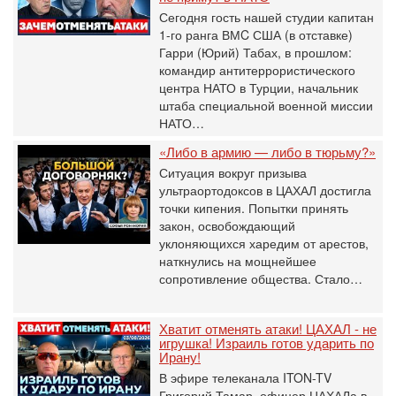
Сегодня гость нашей студии капитан
1-го ранга ВМC США (в отставке)
Гарри (Юрий) Табах, в прошлом:
командир антитеррористического
центра НАТО в Турции, начальник
штаба специальной военной миссии
НАТО…
«Либо в армию — либо в тюрьму?»
Ситуация вокруг призыва
ультраортодоксов в ЦАХАЛ достигла
точки кипения. Попытки принять
закон, освобождающий
уклоняющихся харедим от арестов,
наткнулись на мощнейшее
сопротивление общества. Стало…
Хватит отменять атаки! ЦАХАЛ - не
игрушка! Израиль готов ударить по
Ирану!
В эфире телеканала ITON-TV
Григорий Тамар, офицер ЦАХАЛа в