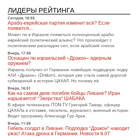
1-08-2026, 17:50
«Русский голос» Израиля: кто заберет его на этот
ЛИДЕРЫ РЕЙТИНГА
раз?
Сегодня, 16:55
Голоса русскоязычных репатриантов не раз кардинально
Арабо-еврейская партия изменит всё? Если
меняли политический ландшафт Израиля. Достаточно
появится...
вспомнить взлет партии «Исраэль ба-алия», когда
Может ли в Израиле появиться полноценный арабо-
31-07-2026, 17:00
еврейский политический альянс? Что произойдет с
Тайны закрытых дверей: о чём на самом деле
политическим раскладом сил, если арабский список
молчат Трамп и Нетаньяху?
Вчера, 17:49
Недавний визит премьер-министра Израиля Биньямина
Оснащен ли израильский «Дракон» ядерным
Нетаньяху в США и его встреча с Дональдом Трампом
оружием?
оставили больше вопросов, чем ответов. Полная
Израиль получил от Германии новейшую подводную лодку
АХИ «Дракон» (Drakon), которая уже стала самой дорогой
31-07-2026, 15:18
Иран готовит покушение на Нетаниягу! Трамп не
субмариной в истории ЦАХАЛ. Но почему её
хочет эскалации, но КСИР готовит взрыв!
Вчера, 16:51
В эфире телеканала ITON-TV СЕРГЕЙ МИГДАЛЬ, эксперт
Как на самом деле погибли бойцы Ливане? Иран
по вопросам безопасности, офицер запаса
нарывается! "Зверства" ШАБАКА
Международного управления полиции Израиля, автор
В эфире телеканала ITON-TV Григорий Тамар, офицер
ЦАХАЛа в отставке, писатель, журналист, военный историк.
31-07-2026, 09:02
Ведет программу Александр Гур-Арье.
Битва за разоружение ХАМАСа - НОВОСТИ
31/07/2026
Вчера, 11:59
Гибель солдат в Ливане. Подлодка "Дракон" наводит
Сегодня президент США Дональд Трамп заявил о
ужас! Атака дрона в Германии. Новости 6.07
достижении исторического соглашения о полном