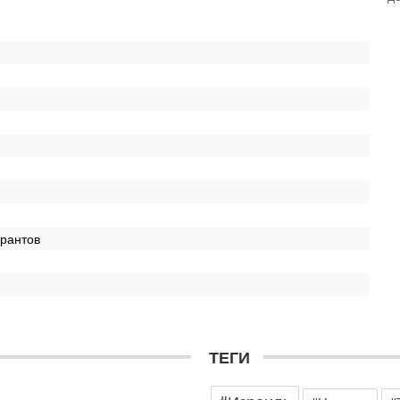
о
с
1-
«
р
Г
м
в
31
Т
м
Н
Н
о
рантов
31
И
х
В
э
М
ТЕГИ
31
Б
3