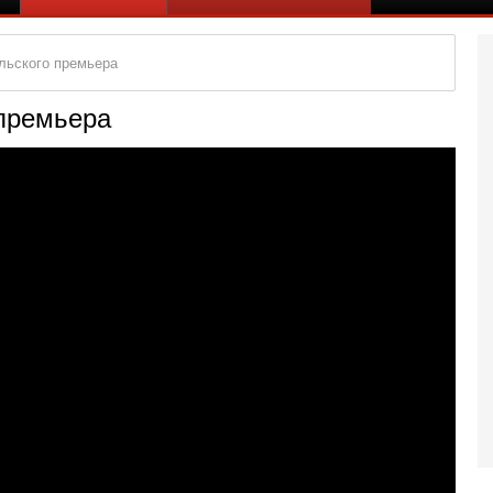
льского премьера
 премьера
Се
К
В