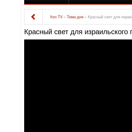
Iton TV
»
Тема дня
» Красный свет для израи
Красный свет для израильского