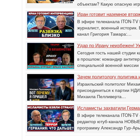
объектам? Какую опасную иг
Иран готовит наземное втор
В эфире телеканала ITON-TV 
журналист, военный историк.
канал Григория Тамара:…
Удар по Ирану неизбежен! Ук
Сегодня гость нашей студии к
в прошлом: командир антитер
специальной военной мисси
Зачем политологу политика и
Израильский политолог Михаи
присоединиться к партии НДИ
Михаила Пелливерта…
Исламисты захватили Герман
В эфире телеканала ITON-TV -
редактор ютуб-канала НОВЫЕ
программу Александр Гур-Ар