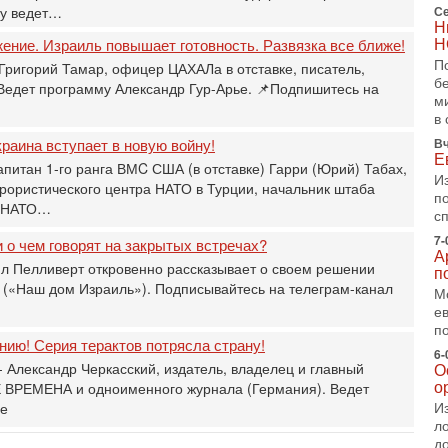
т
ру ведет…
Се
Н
В
Н
жение. Израиль повышает готовность. Развязка все ближе!
п
А
П
Григорий Тамар, офицер ЦАХАЛа в отставке, писатель,
А
б
 Ведет программу Александр Гур-Арье. 📌Подпишитесь на
м
3-
в 
В
ф
раина вступает в новую войну!
Вч
Е
В
апитан 1-го ранга ВМC США (в отставке) Гарри (Юрий) Табах,
И
те
рористического центра НАТО в Турции, начальник штаба
п
С
и НАТО…
с
3-
7-
Т
 о чем говорят на закрытых встречах?
А
0
л Пелливерт откровенно рассказывает о своем решении
п
П
 («Наш дом Израиль»). Подписывайтесь на телеграм-канал
М
в
е
не
п
а
ию! Серия терактов потрясла страну!
6-
2-
 Александр Черкасский, издатель, владелец и главный
О
Т
о
 ВРЕМЕНА и одноименного журнала (Германия). Ведет
0
И
ье
П
л
о
д