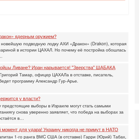
И
л
д
6-
К
н
ракон» ядерным оружием?
В
 новейшую подводную лодку АХИ «Дракон» (Drakon), которая
Ц
мариной в истории ЦАХАЛ. Но почему её постройка обошлась
и
а…
6-
«
 бойцы Ливане? Иран нарывается! "Зверства" ШАБАКА
0
Григорий Тамар, офицер ЦАХАЛа в отставке, писатель,
Г
 Ведет программу Александр Гур-Арье.
л
с
5-
ержится у власти?
С
 предстоящие выборы в Израиле могут стать самыми
«
ниягу снова уверенно заявляет, что победа на выборах за
И
остаётся в…
Н
5-
момент для удара! Украину никогда не примут в НАТО
Т
апитан 1-го ранга ВМC США (в отставке) Гарри (Юрий) Табах,
0