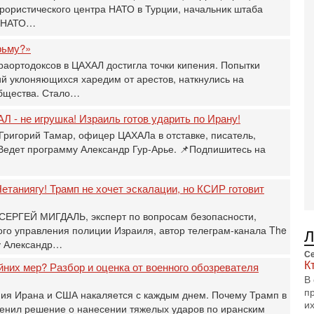
рористического центра НАТО в Турции, начальник штаба
П
и НАТО…
О
ег
рьму?»
4-
раортодоксов в ЦАХАЛ достигла точки кипения. Попытки
Т
й уклоняющихся харедим от арестов, наткнулись на
У
бщества. Стало…
С
С
Л - не игрушка! Израиль готов ударить по Ирану!
к
Григорий Тамар, офицер ЦАХАЛа в отставке, писатель,
3-
 Ведет программу Александр Гур-Арье. 📌Подпишитесь на
«
С
до
етаниягу! Трамп не хочет эскалации, но КСИР готовит
о
3-
 СЕРГЕЙ МИГДАЛЬ, эксперт по вопросам безопасности,
Х
о управления полиции Израиля, автор телеграм-канала The
И
у Александр…
В
Се
Ц
К
йних мер? Разбор и оценка от военного обозревателя
и
В
п
ния Ирана и США накаляется с каждым днем. Почему Трамп в
3-
и
И
енил решение о нанесении тяжелых ударов по иранским