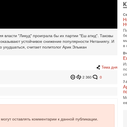
п
и
Се
Н
Н
П
б
я власти "Ликуд" проиграла бы их партии "Еш атид". Таковы
м
показывают устойчивое снижение популярности Нетаниягу. И
в 
о ухудшаться, считает политолог Арик Эльман
Вч
Е
И
Тема дня
п
с
2 360
0
7-
А
п
М
е
п
6-
е могут оставлять комментарии к данной публикации.
О
о