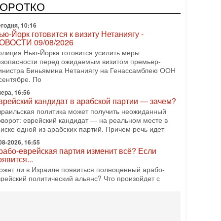
редстоящие выборы могут быть сфальсифицированы,
КОРОТКО
х проведение сорвано, а итоговые результаты
годня, 10:16
ью-Йорк готовится к визиту Нетаниягу -
ОВОСТИ 09/08/2026
олиция Нью-Йорка готовится усилить меры
езопасности перед ожидаемым визитом премьер-
инистра Биньямина Нетаниягу на Генассамблею ООН
сентябре. По
ера, 16:56
врейский кандидат в арабской партии — зачем?
зраильская политика может получить неожиданный
оворот: еврейский кандидат — на реальном месте в
писке одной из арабских партий. Причем речь идет
08-2026, 16:55
рабо-еврейская партия изменит всё? Если
оявится...
ожет ли в Израиле появиться полноценный арабо-
врейский политический альянс? Что произойдет с
олитическим раскладом сил, если арабский список
08-2026, 17:49
снащен ли израильский «Дракон» ядерным
ружием?