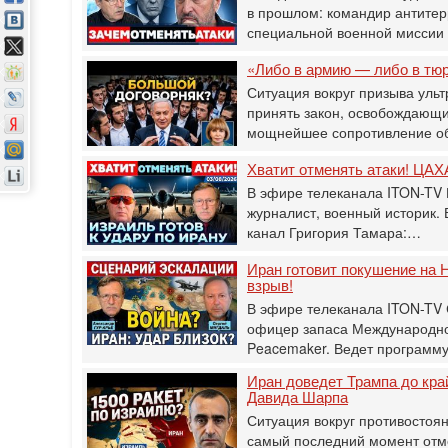
в прошлом: командир антитер
специальной военной мисси
«Либо в армию — либо в тю
Ситуация вокруг призыва ульт
принять закон, освобождающи
мощнейшее сопротивление о
Хватит отменять атаки! ЦАХА
В эфире телеканала ITON-TV 
журналист, военный историк.
канал Григория Тамара:…
Иран готовит покушение на Н
взрыв!
В эфире телеканала ITON-TV
офицер запаса Международног
Peacemaker. Ведет программ
Иран доведет Трампа до кра
Давида Шарпа
Ситуация вокруг противостоя
самый последний момент отм