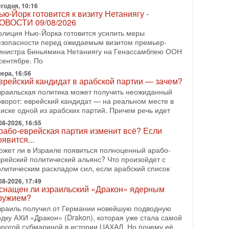
еряет последних союзников. Путин - псих!
годня, 10:16
ью-Йорк готовится к визиту Нетаниягу -
 эфире ITON-TV доктор Эльдар Намазов , историк,
ОВОСТИ 09/08/2026
олитолог, в прошлом – помощник Президента
зербайджана Гейдара Алиева . Ведет программу
олиция Нью-Йорка готовится усилить меры
лександр
езопасности перед ожидаемым визитом премьер-
инистра Биньямина Нетаниягу на Генассамблею ООН
08-2026, 11:09
сентябре. По
ыборы в Израиле в опасности?! ШАБАК
ормирует спецотдел
ера, 16:56
врейский кандидат в арабской партии — зачем?
 этом выпуске мы разбираем одну из самых тревожных
зраильская политика может получить неожиданный
м израильской политики. Известно, что израильская
оворот: еврейский кандидат — на реальном месте в
лужба общей безопасности (ШАБАК) создала
писке одной из арабских партий. Причем речь идет
08-2026, 08:32
08-2026, 16:55
рамп и Иран: последний шанс - НОВОСТИ
рабо-еврейская партия изменит всё? Если
3/08/2026
оявится...
резидент США Дональд Трамп объявил о
ожет ли в Израиле появиться полноценный арабо-
озобновлении переговоров с Ираном, но Тегеран пока
врейский политический альянс? Что произойдет с
 подтвердил готовность к диалогу. По словам
олитическим раскладом сил, если арабский список
мериканского
08-2026, 17:49
08-2026, 08:42
снащен ли израильский «Дракон» ядерным
рамп отменил удар по Ирану - НОВОСТИ
ружием?
2/08/2026
зраиль получил от Германии новейшую подводную
резидент США Дональд Трамп сегодня заявил об
одку АХИ «Дракон» (Drakon), которая уже стала самой
тмене подготовленного удара по Ирану после
орогой субмариной в истории ЦАХАЛ. Но почему её