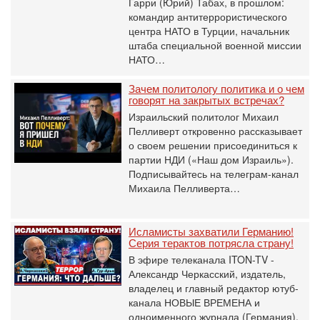
Гарри (Юрий) Табах, в прошлом:
командир антитеррористического
центра НАТО в Турции, начальник
штаба специальной военной миссии
НАТО…
Зачем политологу политика и о чем
говорят на закрытых встречах?
Израильский политолог Михаил
Пелливерт откровенно рассказывает
о своем решении присоединиться к
партии НДИ («Наш дом Израиль»).
Подписывайтесь на телеграм-канал
Михаила Пелливерта…
Исламисты захватили Германию!
Серия терактов потрясла страну!
В эфире телеканала ITON-TV -
Александр Черкасский, издатель,
владелец и главный редактор ютуб-
канала НОВЫЕ ВРЕМЕНА и
одноименного журнала (Германия).