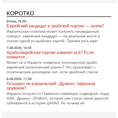
Полиция Нью-Йорка готовится усилить меры безопасности
перед ожидаемым визитом премьер-министра Биньямина
КОРОТКО
Нетаниягу на Генассамблею ООН в сентябре. По
Вчера, 16:56
Еврейский кандидат в арабской партии — зачем?
Израильская политика может получить неожиданный
поворот: еврейский кандидат — на реальном месте в
списке одной из арабских партий. Причем речь идет
7-08-2026, 16:55
Арабо-еврейская партия изменит всё? Если
появится...
Может ли в Израиле появиться полноценный арабо-
еврейский политический альянс? Что произойдет с
политическим раскладом сил, если арабский список
6-08-2026, 17:49
Оснащен ли израильский «Дракон» ядерным
оружием?
Израиль получил от Германии новейшую подводную лодку
АХИ «Дракон» (Drakon), которая уже стала самой дорогой
субмариной в истории ЦАХАЛ. Но почему её
6-08-2026, 16:51
Как на самом деле погибли бойцы Ливане? Иран