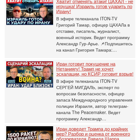
Хватит отменять атаки! ЦАХАЛ - не
игрушка! Израиль готов ударить по
Ирану!
В эфире телеканала ITON-TV
Григорий Тамар, офицер ЦАХАЛа в
отставке, писатель, журналист,
военный историк. Ведет программу
Александр Гур-Арье. 📌Подпишитесь
на канал Григория Тамара:…
Иран готовит покушение на
Нетаниягу! Трамп не хочет
эскалации, но КСИР готовит взрыв!
В эфире телеканала ITON-TV
СЕРГЕЙ МИГДАЛЬ, эксперт по
вопросам безопасности, офицер
запаса Международного управления
полиции Израиля, автор телеграм-
канала The Peacemaker. Ведет
программу Александр…
Иран доведет Трампа до крайних
мер? Разбор и оценка от военного
обозревателя Давида Шарпа