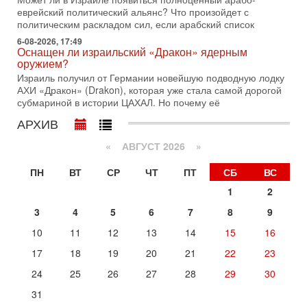
еврейский политический альянс? Что произойдет с
31-07-2026, 17:00
политическим раскладом сил, если арабский список
Тайны закрытых дверей: о чём на самом деле
молчат Трамп и Нетаньяху?
6-08-2026, 17:49
Оснащен ли израильский «Дракон» ядерным
Недавний визит премьер-министра Израиля Биньямина
оружием?
Нетаньяху в США и его встреча с Дональдом Трампом
Израиль получил от Германии новейшую подводную лодку
оставили больше вопросов, чем ответов. Полная
АХИ «Дракон» (Drakon), которая уже стала самой дорогой
31-07-2026, 15:18
субмариной в истории ЦАХАЛ. Но почему её
Иран готовит покушение на Нетаниягу! Трамп не
хочет эскалации, но КСИР готовит взрыв!
АРХИВ
В эфире телеканала ITON-TV СЕРГЕЙ МИГДАЛЬ, эксперт
«
АВГУСТ 2026 »
по вопросам безопасности, офицер запаса
Международного управления полиции Израиля, автор
ПН
ВТ
СР
ЧТ
ПТ
СБ
ВС
31-07-2026, 09:02
Битва за разоружение ХАМАСа - НОВОСТИ
1
2
31/07/2026
3
4
5
6
7
8
9
Сегодня президент США Дональд Трамп заявил о
достижении исторического соглашения о полном
10
11
12
13
14
15
16
разоружении ХАМАСа и других вооруженных группировок в
17
18
19
20
21
22
23
Сегодня, 10:58
Кто и как может сорвать выборы в Израиле?
24
25
26
27
28
29
30
В обществе все чаще звучат тревожные опасения:
31
предстоящие выборы могут быть сфальсифицированы, их