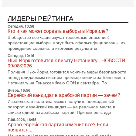
3-08-2026, 11:09
Выборы в Израиле в опасности?! ШАБАК формирует
спецотдел
ЛИДЕРЫ РЕЙТИНГА
В этом выпуске мы разбираем одну из самых тревожных
тем израильской политики. Известно, что израильская
Сегодня, 10:58
Служба общей безопасности (ШАБАК) создала
Кто и как может сорвать выборы в Израиле?
3-08-2026, 08:32
В обществе все чаще звучат тревожные опасения:
Трамп и Иран: последний шанс - НОВОСТИ
предстоящие выборы могут быть сфальсифицированы, их
03/08/2026
проведение сорвано, а итоговые результаты
Президент США Дональд Трамп объявил о возобновлении
Сегодня, 10:16
переговоров с Ираном, но Тегеран пока не подтвердил
Нью-Йорк готовится к визиту Нетаниягу - НОВОСТИ
готовность к диалогу. По словам американского
09/08/2026
Полиция Нью-Йорка готовится усилить меры безопасности
2-08-2026, 08:42
Трамп отменил удар по Ирану - НОВОСТИ
перед ожидаемым визитом премьер-министра Биньямина
02/08/2026
Нетаниягу на Генассамблею ООН в сентябре. По
Президент США Дональд Трамп сегодня заявил об отмене
Вчера, 16:56
подготовленного удара по Ирану после обращений
Еврейский кандидат в арабской партии — зачем?
Тегерана и других стран региона. По его словам,
Израильская политика может получить неожиданный
поворот: еврейский кандидат — на реальном месте в
1-08-2026, 17:50
списке одной из арабских партий. Причем речь идет
«Русский голос» Израиля: кто заберет его на этот
раз?
7-08-2026, 16:55
Арабо-еврейская партия изменит всё? Если
Голоса русскоязычных репатриантов не раз кардинально
появится...
меняли политический ландшафт Израиля. Достаточно
вспомнить взлет партии «Исраэль ба-алия», когда
Может ли в Израиле появиться полноценный арабо-