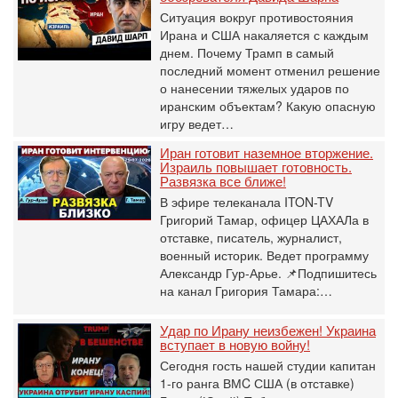
Ситуация вокруг противостояния
Ирана и США накаляется с каждым
днем. Почему Трамп в самый
последний момент отменил решение
о нанесении тяжелых ударов по
иранским объектам? Какую опасную
игру ведет…
Иран готовит наземное вторжение.
Израиль повышает готовность.
Развязка все ближе!
В эфире телеканала ITON-TV
Григорий Тамар, офицер ЦАХАЛа в
отставке, писатель, журналист,
военный историк. Ведет программу
Александр Гур-Арье. 📌Подпишитесь
на канал Григория Тамара:…
Удар по Ирану неизбежен! Украина
вступает в новую войну!
Сегодня гость нашей студии капитан
1-го ранга ВМC США (в отставке)