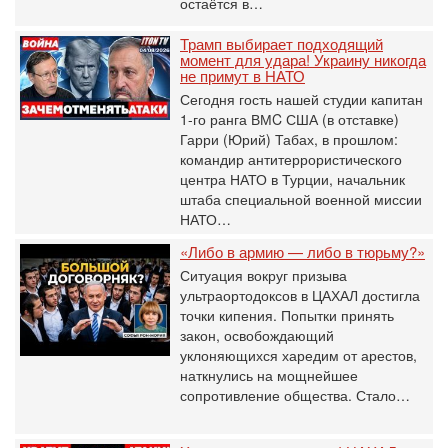
остаётся в…
Трамп выбирает подходящий
момент для удара! Украину никогда
не примут в НАТО
Сегодня гость нашей студии капитан
1-го ранга ВМC США (в отставке)
Гарри (Юрий) Табах, в прошлом:
командир антитеррористического
центра НАТО в Турции, начальник
штаба специальной военной миссии
НАТО…
«Либо в армию — либо в тюрьму?»
Ситуация вокруг призыва
ультраортодоксов в ЦАХАЛ достигла
точки кипения. Попытки принять
закон, освобождающий
уклоняющихся харедим от арестов,
наткнулись на мощнейшее
сопротивление общества. Стало…