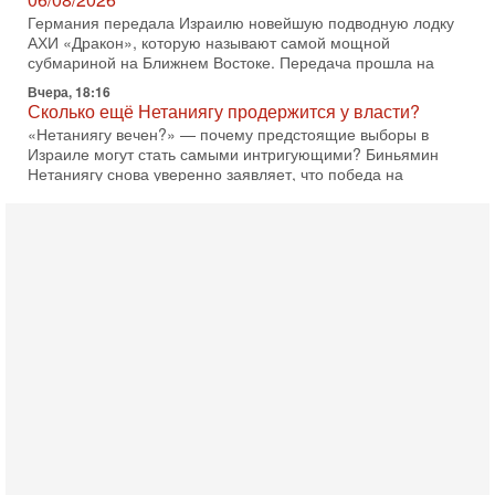
субмариной на Ближнем Востоке. Передача прошла на
Вчера, 18:16
Сколько ещё Нетаниягу продержится у власти?
«Нетаниягу вечен?» — почему предстоящие выборы в
Израиле могут стать самыми интригующими? Биньямин
Нетаниягу снова уверенно заявляет, что победа на
Вчера, 08:51
Трамп пригрозил Ирану ударом - НОВОСТИ
05/08/2026
Президент США Дональд Трамп сегодня заявил, что
Ормузский пролив может быть открыт «очень скоро». По
его словам, если этого не произойдет, Иран ждет
4-08-2026, 20:08
Трамп выбирает подходящий момент для удара!
Украину никогда не примут в НАТО
Сегодня гость нашей студии капитан 1-го ранга ВМC США
(в отставке) Гарри (Юрий) Табах, в прошлом: командир
антитеррористического центра НАТО в
3-08-2026, 19:07
«Либо в армию — либо в тюрьму?»
Ситуация вокруг призыва ультраортодоксов в ЦАХАЛ
достигла точки кипения. Попытки принять закон,