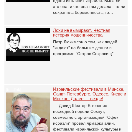
одной из клиник Израиля. Была ли
это она, и что она там делала - то ли
сохраняла беременность, то…
Лохи не вымирают. Честная
история мошенничества
Петр Люкимсон о том, как людей
"кидают" на большие деньги в
программе "Остров Сокровищ"
Израильские фестивали в Минске,
[full-link]
Санкт-Петербурге, Одессе, Киеве и
Москве. Далее — везде!
Давид Шехтер В течение
последней недели Сохнут,
совместно с организацией "Офек
исраэли" провел ярмарки алии,
фестивали израильской культуры и