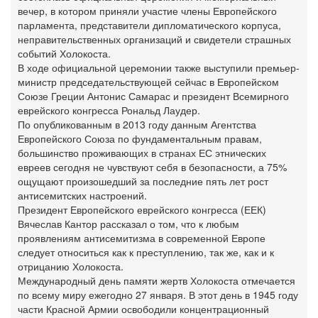
вечер, в котором приняли участие члены Европейского
парламента, представители дипломатического корпуса,
неправительственных организаций и свидетели страшных
событий Холокоста.
В ходе официальной церемонии также выступили премьер-
министр председательствующей сейчас в Европейском
Союзе Греции Антонис Самарас и президент Всемирного
еврейского конгресса Рональд Лаудер.
По опубликованным в 2013 году данным Агентства
Европейского Союза по фундаментальным правам,
большинство проживающих в странах ЕС этнических
евреев сегодня не чувствуют себя в безопасности, а 75%
ощущают произошедший за последние пять лет рост
антисемитских настроений.
Президент Европейского еврейского конгресса (ЕЕК)
Вячеслав Кантор рассказал о том, что к любым
проявлениям антисемитизма в современной Европе
следует относиться как к преступлению, так же, как и к
отрицанию Холокоста.
Международный день памяти жертв Холокоста отмечается
по всему миру ежегодно 27 января. В этот день в 1945 году
части Красной Армии освободили концентрационный