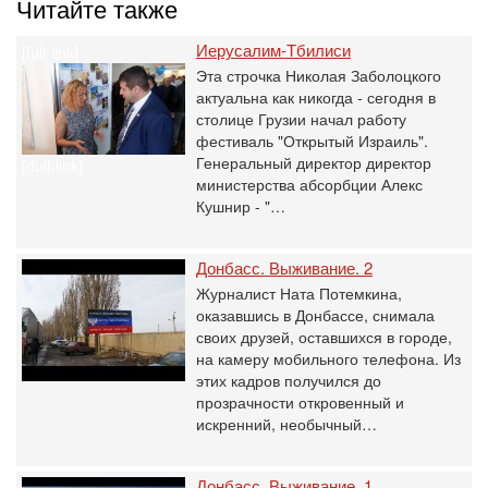
Читайте также
Иерусалим-Тбилиси
[full-link]
Эта строчка Николая Заболоцкого
актуальна как никогда - сегодня в
столице Грузии начал работу
фестиваль "Открытый Израиль".
Генеральный директор директор
[/full-link]
министерства абсорбции Алекс
Кушнир - "…
Донбасс. Выживание. 2
Журналист Ната Потемкина,
оказавшись в Донбассе, снимала
своих друзей, оставшихся в городе,
на камеру мобильного телефона. Из
этих кадров получился до
прозрачности откровенный и
искренний, необычный…
Донбасс. Выживание. 1.