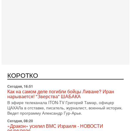
Сегодня, 17:49
Оснащен ли израильский «Дракон» ядерным
оружием?
Израиль получил от Германии новейшую подводную лодку
АХИ «Дракон» (Drakon), которая уже стала самой дорогой
субмариной в истории ЦАХАЛ. Но почему её
КОРОТКО
Сегодня, 16:51
Как на самом деле погибли бойцы Ливане? Иран
нарывается! "Зверства" ШАБАКА
В эфире телеканала ITON-TV Григорий Тамар, офицер
ЦАХАЛа в отставке, писатель, журналист, военный историк.
Ведет программу Александр Гур-Арье.
Сегодня, 08:20
«Дракон» усилил ВМС Израиля - НОВОСТИ
06/08/2026
Германия передала Израилю новейшую подводную лодку
АХИ «Дракон», которую называют самой мощной