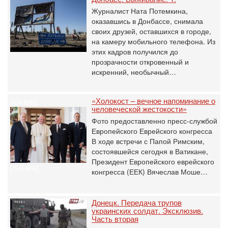
Журналист Ната Потемкина,
оказавшись в Донбассе, снимала
своих друзей, оставшихся в городе,
на камеру мобильного телефона. Из
этих кадров получился до
прозрачности откровенный и
искренний, необычный…
«Холокост – вечное напоминание о
[full-link]
человеческой жестокости»
Фото предоставленно пресс-службой
Европейского Еврейского конгресса
В ходе встречи с Папой Римским,
состоявшейся сегодня в Ватикане,
Президент Европейского еврейского
[/full-link]
конгресса (ЕЕК) Вячеслав Моше…
Донецк. Передача трупов
украинских солдат. Эксклюзив.
Часть вторая