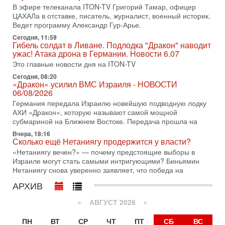
хочет эскалации, но КСИР готовит взрыв!
В эфире телеканала ITON-TV Григорий Тамар, офицер
В эфире телеканала ITON-TV СЕРГЕЙ МИГДАЛЬ, эксперт
ЦАХАЛа в отставке, писатель, журналист, военный историк.
по вопросам безопасности, офицер запаса
Ведет программу Александр Гур-Арье.
Международного управления полиции Израиля, автор
Сегодня, 11:59
Гибель солдат в Ливане. Подлодка "Дракон" наводит
31-07-2026, 09:02
ужас! Атака дрона в Германии. Новости 6.07
Битва за разоружение ХАМАСа - НОВОСТИ
31/07/2026
Это главные новости дня на ITON-TV
Сегодня президент США Дональд Трамп заявил о
Сегодня, 08:20
«Дракон» усилил ВМС Израиля - НОВОСТИ
достижении исторического соглашения о полном
06/08/2026
разоружении ХАМАСа и других вооруженных группировок в
Германия передала Израилю новейшую подводную лодку
30-07-2026, 17:59
АХИ «Дракон», которую называют самой мощной
Иран доведет Трампа до крайних мер? Разбор и
субмариной на Ближнем Востоке. Передача прошла на
оценка от военного обозревателя Давида Шарпа
Ситуация вокруг противостояния Ирана и США накаляется
Вчера, 18:16
Сколько ещё Нетаниягу продержится у власти?
с каждым днем. Почему Трамп в самый последний момент
«Нетаниягу вечен?» — почему предстоящие выборы в
отменил решение о нанесении тяжелых ударов
Израиле могут стать самыми интригующими? Биньямин
30-07-2026, 16:54
Нетаниягу снова уверенно заявляет, что победа на
Покупатель авиакомпании «Аркия» намерен
запретить полеты по субботам!
АРХИВ
Вокруг возможной продажи авиакомпании «Аркия»
«
АВГУСТ 2026 »
разгорается громкий конфликт.
30-07-2026, 08:16
ПН
ВТ
СР
ЧТ
ПТ
СБ
ВС
Трамп готовит удар по Ирану - НОВОСТИ 30/07/2026