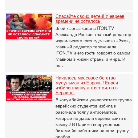
Спасайте своих детей! У евреев
времени не осталось!
Злой кыргыз канала ITON.TV
Александр Ронкин, главный редактор
израильского еженедельника «Эхо»,
главный редактор телеканала
ITON.TV и его гости говорят о самом
главном в жизни страны и мира. И
не…
Началось массовое бегство
мусульман из Европы! Евреи
избили группу антисемитов в
Берлине!
В колумбийском университете группа
еврейских студентов избила и
разогнала толпу антисемитов,
которые не давали евреям войти в
кампус! В Париже вооруженные
битами йешиботники напали группу
арабов,…