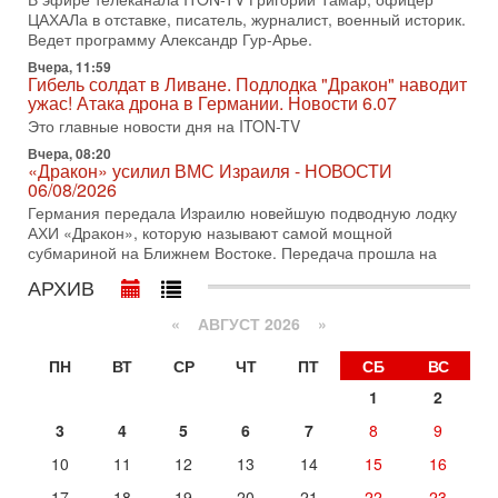
ЦАХАЛа в отставке, писатель, журналист, военный историк.
31-07-2026, 09:02
Ведет программу Александр Гур-Арье.
Битва за разоружение ХАМАСа - НОВОСТИ
31/07/2026
Вчера, 11:59
Гибель солдат в Ливане. Подлодка "Дракон" наводит
Сегодня президент США Дональд Трамп заявил о
ужас! Атака дрона в Германии. Новости 6.07
достижении исторического соглашения о полном
разоружении ХАМАСа и других вооруженных группировок в
Это главные новости дня на ITON-TV
Вчера, 08:20
30-07-2026, 17:59
«Дракон» усилил ВМС Израиля - НОВОСТИ
Иран доведет Трампа до крайних мер? Разбор и
06/08/2026
оценка от военного обозревателя Давида Шарпа
Германия передала Израилю новейшую подводную лодку
Ситуация вокруг противостояния Ирана и США накаляется
АХИ «Дракон», которую называют самой мощной
с каждым днем. Почему Трамп в самый последний момент
субмариной на Ближнем Востоке. Передача прошла на
отменил решение о нанесении тяжелых ударов
АРХИВ
30-07-2026, 16:54
Покупатель авиакомпании «Аркия» намерен
запретить полеты по субботам!
«
АВГУСТ 2026 »
Вокруг возможной продажи авиакомпании «Аркия»
ПН
ВТ
СР
ЧТ
ПТ
СБ
ВС
разгорается громкий конфликт.
1
2
30-07-2026, 08:16
Трамп готовит удар по Ирану - НОВОСТИ 30/07/2026
3
4
5
6
7
8
9
Президент США Дональд Трамп сегодня рассматривает
возможность масштабной военной операции против Ирана
10
11
12
13
14
15
16
после ракетной атаки на американскую базу в
17
18
19
20
21
22
23