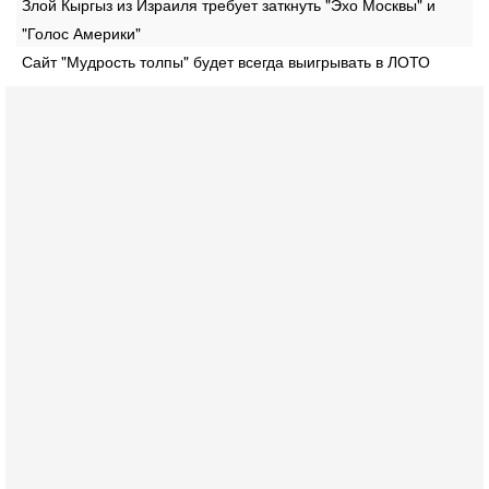
Злой Кыргыз из Израиля требует заткнуть "Эхо Москвы" и
"Голос Америки"
Сайт "Мудрость толпы" будет всегда выигрывать в ЛОТО
Сегодня, 16:55
Арабо-еврейская партия изменит всё? Если
появится...
Может ли в Израиле появиться полноценный арабо-