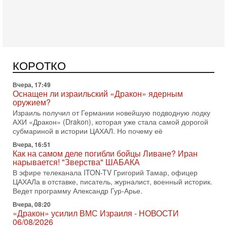
еврейский политический альянс? Что произойдет с
политическим раскладом сил, если арабский список
Вчера, 17:49
Оснащен ли израильский «Дракон» ядерным
оружием?
Израиль получил от Германии новейшую подводную лодку
КОРОТКО
АХИ «Дракон» (Drakon), которая уже стала самой дорогой
субмариной в истории ЦАХАЛ. Но почему её
Вчера, 16:51
Как на самом деле погибли бойцы Ливане? Иран
нарывается! "Зверства" ШАБАКА
В эфире телеканала ITON-TV Григорий Тамар, офицер
ЦАХАЛа в отставке, писатель, журналист, военный историк.
Ведет программу Александр Гур-Арье.
Вчера, 08:20
«Дракон» усилил ВМС Израиля - НОВОСТИ
06/08/2026
Германия передала Израилю новейшую подводную лодку
АХИ «Дракон», которую называют самой мощной
субмариной на Ближнем Востоке. Передача прошла на
5-08-2026, 18:16
Сколько ещё Нетаниягу продержится у власти?