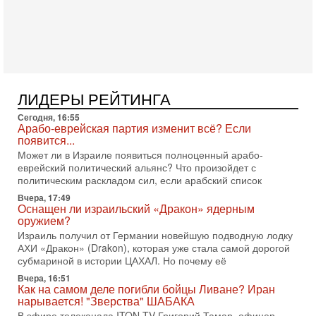
Трамп отменил удар по Ирану - НОВОСТИ
02/08/2026
Президент США Дональд Трамп сегодня заявил об отмене
подготовленного удара по Ирану после обращений
Тегерана и других стран региона. По его словам,
1-08-2026, 17:50
«Русский голос» Израиля: кто заберет его на этот
ЛИДЕРЫ РЕЙТИНГА
раз?
Сегодня, 16:55
Голоса русскоязычных репатриантов не раз кардинально
Арабо-еврейская партия изменит всё? Если
меняли политический ландшафт Израиля. Достаточно
появится...
вспомнить взлет партии «Исраэль ба-алия», когда
Может ли в Израиле появиться полноценный арабо-
31-07-2026, 17:00
еврейский политический альянс? Что произойдет с
Тайны закрытых дверей: о чём на самом деле
политическим раскладом сил, если арабский список
молчат Трамп и Нетаньяху?
Вчера, 17:49
Недавний визит премьер-министра Израиля Биньямина
Оснащен ли израильский «Дракон» ядерным
Нетаньяху в США и его встреча с Дональдом Трампом
оружием?
оставили больше вопросов, чем ответов. Полная
Израиль получил от Германии новейшую подводную лодку
АХИ «Дракон» (Drakon), которая уже стала самой дорогой
31-07-2026, 15:18
Иран готовит покушение на Нетаниягу! Трамп не
субмариной в истории ЦАХАЛ. Но почему её
хочет эскалации, но КСИР готовит взрыв!
Вчера, 16:51
В эфире телеканала ITON-TV СЕРГЕЙ МИГДАЛЬ, эксперт
Как на самом деле погибли бойцы Ливане? Иран
по вопросам безопасности, офицер запаса
нарывается! "Зверства" ШАБАКА
Международного управления полиции Израиля, автор
В эфире телеканала ITON-TV Григорий Тамар, офицер