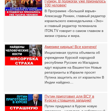
Гурион. В поджогах уже призналось
100 человек!
В Программе «Большой взрыв»
Александр Ронкин, главный редактор
израильского еженедельника «Эхо»
и главный редактор телеканала
ITON.TV говорит о самом главном в
жизни страны и мира.
Америке кирдык! Все кончено!
Инциативная группа объявила об
учреждении Курской народной
республики Русские из Магадана
идут маршем на Вашингтон Новые
репатрианты в Израиле просят
Путина защитить их от израильтян В
Индии найдено…
Путин приготовил для ВСУ в
Курске страшную западню!
Путин придумал в Курске новую
стратегию - наступать в собственный