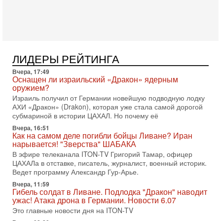
30-07-2026, 17:59
Иран доведет Трампа до крайних мер? Разбор и
оценка от военного обозревателя Давида Шарпа
Ситуация вокруг противостояния Ирана и США накаляется
с каждым днем. Почему Трамп в самый последний момент
отменил решение о нанесении тяжелых ударов
ЛИДЕРЫ РЕЙТИНГА
30-07-2026, 16:54
Вчера, 17:49
Покупатель авиакомпании «Аркия» намерен
Оснащен ли израильский «Дракон» ядерным
запретить полеты по субботам!
оружием?
Вокруг возможной продажи авиакомпании «Аркия»
Израиль получил от Германии новейшую подводную лодку
разгорается громкий конфликт.
АХИ «Дракон» (Drakon), которая уже стала самой дорогой
субмариной в истории ЦАХАЛ. Но почему её
30-07-2026, 08:16
Трамп готовит удар по Ирану - НОВОСТИ 30/07/2026
Вчера, 16:51
Президент США Дональд Трамп сегодня рассматривает
Как на самом деле погибли бойцы Ливане? Иран
возможность масштабной военной операции против Ирана
нарывается! "Зверства" ШАБАКА
после ракетной атаки на американскую базу в
В эфире телеканала ITON-TV Григорий Тамар, офицер
ЦАХАЛа в отставке, писатель, журналист, военный историк.
29-07-2026, 18:28
Ведет программу Александр Гур-Арье.
Трамп взбешен атакой на базы! Иран играет с огнем.
Израиль меняет курс
Вчера, 11:59
Гибель солдат в Ливане. Подлодка "Дракон" наводит
В эфире телеканала ITON-TV политолог Цви Маген,
ужас! Атака дрона в Германии. Новости 6.07
дипломат, в прошлом - старший офицер военной разведки
АМАН, глава спецслужбы "Натив", ‎Чрезвычайный и
Это главные новости дня на ITON-TV