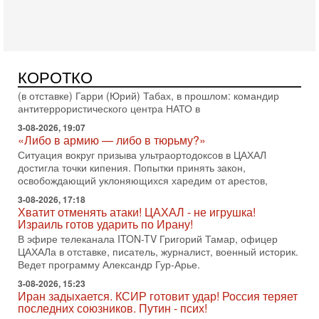
Ормузский пролив может быть открыт «очень скоро». По
его словам, если этого не произойдет, Иран ждет
4-08-2026, 20:08
Трамп выбирает подходящий момент для удара!
Украину никогда не примут в НАТО
КОРОТКО
Сегодня гость нашей студии капитан 1-го ранга ВМC США
(в отставке) Гарри (Юрий) Табах, в прошлом: командир
антитеррористического центра НАТО в
3-08-2026, 19:07
«Либо в армию — либо в тюрьму?»
Ситуация вокруг призыва ультраортодоксов в ЦАХАЛ
достигла точки кипения. Попытки принять закон,
освобождающий уклоняющихся харедим от арестов,
3-08-2026, 17:18
Хватит отменять атаки! ЦАХАЛ - не игрушка!
Израиль готов ударить по Ирану!
В эфире телеканала ITON-TV Григорий Тамар, офицер
ЦАХАЛа в отставке, писатель, журналист, военный историк.
Ведет программу Александр Гур-Арье.
3-08-2026, 15:23
Иран задыхается. КСИР готовит удар! Россия теряет
последних союзников. Путин - псих!