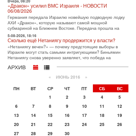
Вчера, 08:20
Вчера, 17:49
«Дракон» усилил ВМС Израиля - НОВОСТИ
Оснащен ли израильский «Дракон» ядерным
06/08/2026
оружием?
Германия передала Израилю новейшую подводную лодку
Израиль получил от Германии новейшую подводную лодку
АХИ «Дракон», которую называют самой мощной
АХИ «Дракон» (Drakon), которая уже стала самой дорогой
субмариной на Ближнем Востоке. Передача прошла на
субмариной в истории ЦАХАЛ. Но почему её
5-08-2026, 18:16
Вчера, 16:51
Сколько ещё Нетаниягу продержится у власти?
Как на самом деле погибли бойцы Ливане? Иран
«Нетаниягу вечен?» — почему предстоящие выборы в
нарывается! "Зверства" ШАБАКА
Израиле могут стать самыми интригующими? Биньямин
В эфире телеканала ITON-TV Григорий Тамар, офицер
Нетаниягу снова уверенно заявляет, что победа на
ЦАХАЛа в отставке, писатель, журналист, военный историк.
Ведет программу Александр Гур-Арье.
АРХИВ
Вчера, 08:20
«
ИЮНЬ 2016
»
«Дракон» усилил ВМС Израиля - НОВОСТИ
06/08/2026
ПН
ВТ
СР
ЧТ
ПТ
СБ
ВС
Германия передала Израилю новейшую подводную лодку
АХИ «Дракон», которую называют самой мощной
1
2
3
4
5
субмариной на Ближнем Востоке. Передача прошла на
6
7
8
9
10
11
12
5-08-2026, 18:16
Сколько ещё Нетаниягу продержится у власти?
13
14
15
16
17
18
19
«Нетаниягу вечен?» — почему предстоящие выборы в
20
21
22
23
24
25
26
Израиле могут стать самыми интригующими? Биньямин
Нетаниягу снова уверенно заявляет, что победа на
27
28
29
30