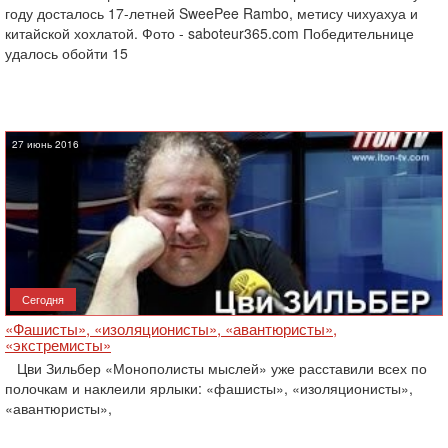
году досталось 17-летней SweePee Rambo, метису чихуахуа и
китайской хохлатой. Фото - saboteur365.com Победительнице
удалось обойти 15
27 июнь 2016
Сегодня
«Фашисты», «изоляционисты», «авантюристы»,
«экстремисты»
Цви Зильбер «Монополисты мыслей» уже расставили всех по
Вчера, 17:49
полочкам и наклеили ярлыки: «фашисты», «изоляционисты»,
Оснащен ли израильский «Дракон» ядерным
«авантюристы»,
оружием?
Израиль получил от Германии новейшую подводную лодку