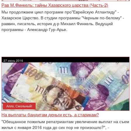
Рав М.Финкель: тайны Хазарского царства (Часть-2)
Мы продолжаем цикл программ про"Еврейскую Атлантиду" -
Хазарское Царство. В студии программы "Черным по-белому" -
раввин, писатель, историк д-р Михаил Финкель. Ведущий
программы - Александр Гур-Арье.
27 июнь 2016
Алло, Смольный!
На выплаты бандитам деньги есть, а старикам?
"Обещанное пожилым репатриантам увеличение выплат на съем
жилья с января 2016 года до сих пор не произошло?", -