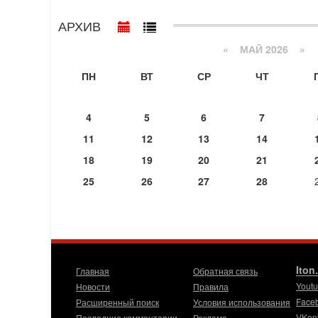
АРХИВ
«
МАЙ 2026
»
ПН
ВТ
СР
ЧТ
4
5
6
7
11
12
13
14
18
19
20
21
25
26
27
28
Iton
Главная
Обратная связь
Yout
Новости
Правила
Face
Расширенный поиск
Условия использования
VKon
Последние комментарии
Реклама