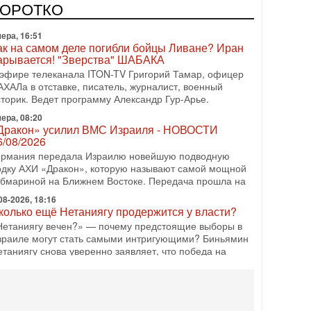
одку АХИ «Дракон» (Drakon), которая уже стала самой
КОРОТКО
орогой субмариной в истории ЦАХАЛ. Но почему её
ера, 16:51
ак на самом деле погибли бойцы Ливане? Иран
арывается! "Зверства" ШАБАКА
 эфире телеканала ITON-TV Григорий Тамар, офицер
АХАЛа в отставке, писатель, журналист, военный
сторик. Ведет программу Александр Гур-Арье.
ера, 08:20
Дракон» усилил ВМС Израиля - НОВОСТИ
6/08/2026
ермания передала Израилю новейшую подводную
одку АХИ «Дракон», которую называют самой мощной
убмариной на Ближнем Востоке. Передача прошла на
08-2026, 18:16
колько ещё Нетаниягу продержится у власти?
Нетаниягу вечен?» — почему предстоящие выборы в
зраиле могут стать самыми интригующими? Биньямин
етаниягу снова уверенно заявляет, что победа на
08-2026, 08:51
рамп пригрозил Ирану ударом - НОВОСТИ
5/08/2026
резидент США Дональд Трамп сегодня заявил, что