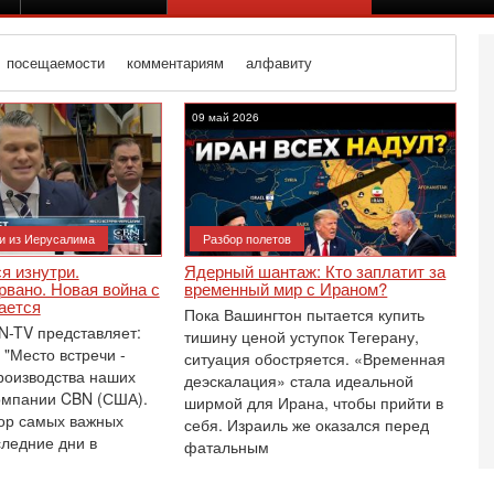
посещаемости
комментариям
алфавиту
09 май 2026
и из Иерусалима
Разбор полетов
я изнутри.
Ядерный шантаж: Кто заплатит за
вано. Новая война с
временный мир с Ираном?
ается
Пока Вашингтон пытается купить
N-TV представляет:
тишину ценой уступок Тегерану,
 "Место встречи -
ситуация обостряется. «Временная
роизводства наших
деэскалация» стала идеальной
компании CBN (США).
ширмой для Ирана, чтобы прийти в
ор самых важных
Вч
себя. Израиль же оказался перед
О
следние дни в
фатальным
о
И