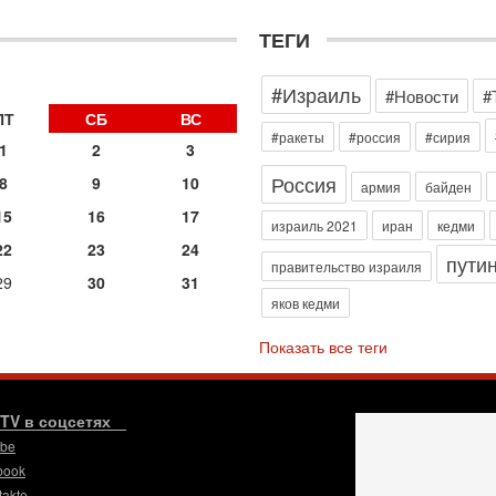
д
р
ТЕГИ
г
30
#Израиль
И
#Новости
#
о
ПТ
СБ
ВС
С
#ракеты
#россия
#сирия
1
2
3
н
п
Россия
8
9
10
армия
байден
т
15
16
17
30
израиль 2021
иран
кедми
П
22
23
24
пути
з
правительство израиля
29
30
31
В
яков кедми
р
30
Показать все теги
Т
3
П
в
.TV в соцсетях
И
ube
29
book
Т
takte