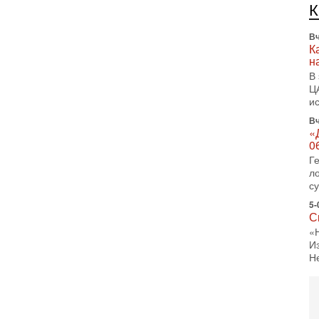
л
д
Вч
К
н
В
Ц
и
Вч
«
0
Г
л
с
5-
С
«
И
Н
5-
Т
0
П