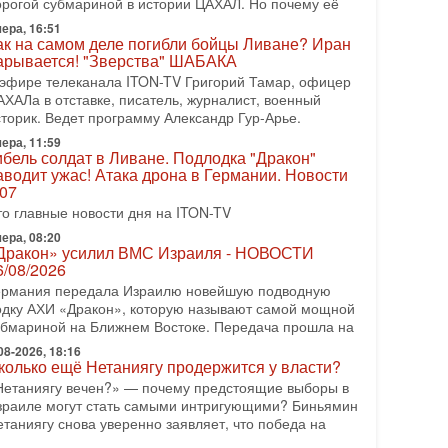
орогой субмариной в истории ЦАХАЛ. Но почему её
08-2026, 17:50
ера, 16:51
Русский голос» Израиля: кто заберет его на этот
ак на самом деле погибли бойцы Ливане? Иран
аз?
арывается! "Зверства" ШАБАКА
олоса русскоязычных репатриантов не раз кардинально
 эфире телеканала ITON-TV Григорий Тамар, офицер
еняли политический ландшафт Израиля. Достаточно
АХАЛа в отставке, писатель, журналист, военный
спомнить взлет партии «Исраэль ба-алия», когда
сторик. Ведет программу Александр Гур-Арье.
ера, 11:59
-07-2026, 17:00
ибель солдат в Ливане. Подлодка "Дракон"
айны закрытых дверей: о чём на самом деле
аводит ужас! Атака дрона в Германии. Новости
олчат Трамп и Нетаньяху?
.07
едавний визит премьер-министра Израиля Биньямина
то главные новости дня на ITON-TV
етаньяху в США и его встреча с Дональдом Трампом
ставили больше вопросов, чем ответов. Полная
ера, 08:20
Дракон» усилил ВМС Израиля - НОВОСТИ
-07-2026, 15:18
6/08/2026
ран готовит покушение на Нетаниягу! Трамп не
ермания передала Израилю новейшую подводную
очет эскалации, но КСИР готовит взрыв!
одку АХИ «Дракон», которую называют самой мощной
 эфире телеканала ITON-TV СЕРГЕЙ МИГДАЛЬ,
убмариной на Ближнем Востоке. Передача прошла на
ксперт по вопросам безопасности, офицер запаса
еждународного управления полиции Израиля, автор
08-2026, 18:16
колько ещё Нетаниягу продержится у власти?
-07-2026, 09:02
Нетаниягу вечен?» — почему предстоящие выборы в
итва за разоружение ХАМАСа - НОВОСТИ
зраиле могут стать самыми интригующими? Биньямин
1/07/2026
етаниягу снова уверенно заявляет, что победа на
егодня президент США Дональд Трамп заявил о