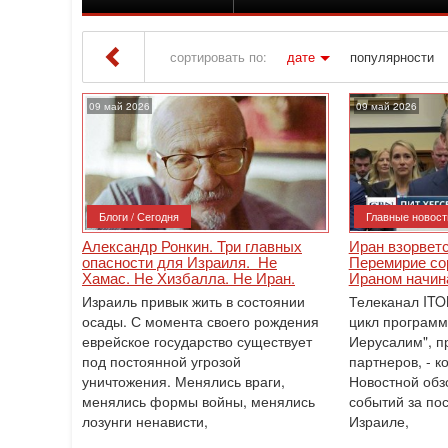
сортировать по:
дате
популярности
Iton TV
» Материалы за 09.05.2026
09 май 2026
09 май 2026
Блоги / Сегодня
Главные новост
Александр Ронкин. Три главных
Иран взорветс
опасности для Израиля. Не
Перемирие сор
Хамас. Не Хизбалла. Не Иран.
Ираном начин
Израиль привык жить в состоянии
Телеканал ITO
осады. С момента своего рождения
цикл программ
еврейское государство существует
Иерусалим", п
под постоянной угрозой
партнеров, - 
уничтожения. Менялись враги,
Новостной обз
менялись формы войны, менялись
событий за по
лозунги ненависти,
Израиле,