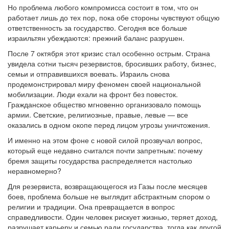
Но проблема любого компромисса состоит в том, что он
работает лишь до тех пор, пока обе стороны чувствуют общую
ответственность за государство. Сегодня все больше
израильтян убеждаются: прежний баланс разрушен.
После 7 октября этот кризис стал особенно острым. Страна
увидела сотни тысяч резервистов, бросивших работу, бизнес,
семьи и отправившихся воевать. Израиль снова
продемонстрировал миру феномен своей национальной
мобилизации. Люди ехали на фронт без повесток.
Гражданское общество мгновенно организовало помощь
армии. Светские, религиозные, правые, левые — все
оказались в одном окопе перед лицом угрозы уничтожения.
И именно на этом фоне с новой силой прозвучал вопрос,
который еще недавно считался почти запретным: почему
бремя защиты государства распределяется настолько
неравномерно?
Для резервиста, возвращающегося из Газы после месяцев
боев, проблема больше не выглядит абстрактным спором о
религии и традиции. Она превращается в вопрос
справедливости. Один человек рискует жизнью, теряет доход,
разрушает карьеру и семью ради государства, тогда как другой