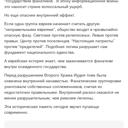
“государством фанатиков”. В эпоху информационной войны
это наносит стране колоссальный ущерб.
Но еще опаснее внутренний эффект.
Если одна группа евреев начинает считать другую
“неправильными евреями”, общество входит в чрезвычайно
опасную фазу. Светские против религиозных. Левые против
правых. Центр против поселенцев. “Настоящие патриоты”
против “предателей”. Подобная логика разрушает сам
фундамент национального единства.
А еврейская история знает, чем заканчивается фанатизм
внутри осажденного государства.
Перед разрушением Второго Храма Иудея тоже была
охвачена внутренней ненавистью. Фанатические группировки
уничтожали собственных соплеменников, считая их
недостаточно правильными. Внутренний раскол оказался не
менее разрушительным, чем римские легионы.
Эта историческая память сегодня звучит пугающе
современно.