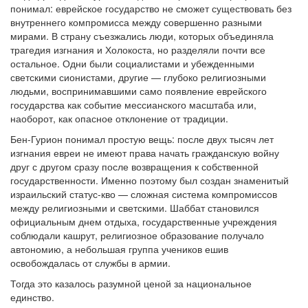
понимал: еврейское государство не сможет существовать без
внутреннего компромисса между совершенно разными
мирами. В страну съезжались люди, которых объединяла
трагедия изгнания и Холокоста, но разделяли почти все
остальное. Одни были социалистами и убежденными
светскими сионистами, другие — глубоко религиозными
людьми, воспринимавшими само появление еврейского
государства как событие мессианского масштаба или,
наоборот, как опасное отклонение от традиции.
Бен-Гурион понимал простую вещь: после двух тысяч лет
изгнания евреи не имеют права начать гражданскую войну
друг с другом сразу после возвращения к собственной
государственности. Именно поэтому был создан знаменитый
израильский статус-кво — сложная система компромиссов
между религиозными и светскими. Шаббат становился
официальным днем отдыха, государственные учреждения
соблюдали кашрут, религиозное образование получало
автономию, а небольшая группа учеников ешив
освобождалась от службы в армии.
Тогда это казалось разумной ценой за национальное
единство.