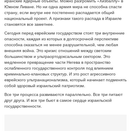
иранские ядерные объекты. Можно разгромить «Хизбаллу» в
Южном Ливане. Но ни одна армия мира не способна спасти
страну, если внутри нее постепенно распадается общий
национальный проект. А признаки такого распада в Израиле
становятся все заметнее.
Сегодня перед еврейским государством стоят три внутренние
опасности, каждая из которых в долгосрочной перспективе
способна оказаться не менее разрушительной, чем любая
внешняя война. Это кризис отношений между светским
большинством и ультраортодоксальным сектором. Это
медленное превращение части Негева в пространство
ослабленного государственного контроля под влиянием
криминально-клановых структур. И это рост агрессивного
еврейского ультранационализма, который начинает подменять
собой здоровый израильский патриотизм.
Все три процесса развиваются параллельно. Все три питают
друг друга. И все три бьют в самое сердце израильской
государственности.