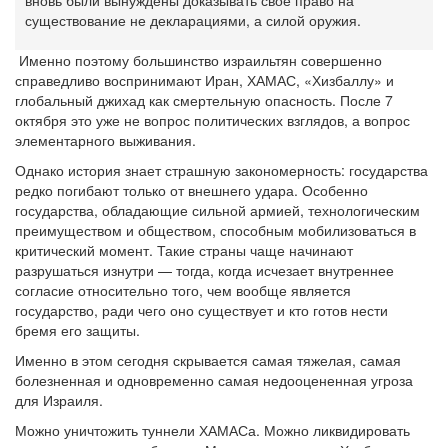
вновь были вынуждены доказывать свое право на
существование не декларациями, а силой оружия.
Именно поэтому большинство израильтян совершенно
справедливо воспринимают Иран, ХАМАС, «Хизбаллу» и
глобальный джихад как смертельную опасность. После 7
октября это уже не вопрос политических взглядов, а вопрос
элементарного выживания.
Однако история знает страшную закономерность: государства
редко погибают только от внешнего удара. Особенно
государства, обладающие сильной армией, технологическим
преимуществом и обществом, способным мобилизоваться в
критический момент. Такие страны чаще начинают
разрушаться изнутри — тогда, когда исчезает внутреннее
согласие относительно того, чем вообще является
государство, ради чего оно существует и кто готов нести
бремя его защиты.
Именно в этом сегодня скрывается самая тяжелая, самая
болезненная и одновременно самая недооцененная угроза
для Израиля.
Можно уничтожить туннели ХАМАСа. Можно ликвидировать