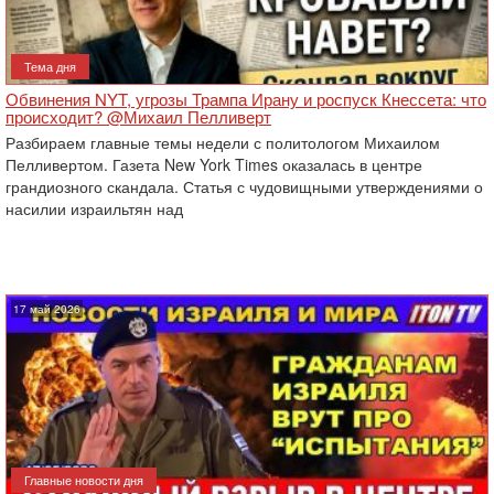
Тема дня
Обвинения NYT, угрозы Трампа Ирану и роспуск Кнессета: что
происходит? @Михаил Пелливерт
Разбираем главные темы недели с политологом Михаилом
Пелливертом. Газета New York Times оказалась в центре
грандиозного скандала. Статья с чудовищными утверждениями о
насилии израильтян над
17 май 2026
Главные новости дня