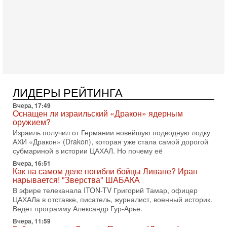
готовность к диалогу. По словам американского
2-08-2026, 08:42
Трамп отменил удар по Ирану - НОВОСТИ
02/08/2026
Президент США Дональд Трамп сегодня заявил об отмене
подготовленного удара по Ирану после обращений
Тегерана и других стран региона. По его словам,
1-08-2026, 17:50
«Русский голос» Израиля: кто заберет его на этот
ЛИДЕРЫ РЕЙТИНГА
раз?
Голоса русскоязычных репатриантов не раз кардинально
Вчера, 17:49
меняли политический ландшафт Израиля. Достаточно
Оснащен ли израильский «Дракон» ядерным
вспомнить взлет партии «Исраэль ба-алия», когда
оружием?
Израиль получил от Германии новейшую подводную лодку
31-07-2026, 17:00
АХИ «Дракон» (Drakon), которая уже стала самой дорогой
Тайны закрытых дверей: о чём на самом деле
субмариной в истории ЦАХАЛ. Но почему её
молчат Трамп и Нетаньяху?
Недавний визит премьер-министра Израиля Биньямина
Вчера, 16:51
Как на самом деле погибли бойцы Ливане? Иран
Нетаньяху в США и его встреча с Дональдом Трампом
нарывается! "Зверства" ШАБАКА
оставили больше вопросов, чем ответов. Полная
В эфире телеканала ITON-TV Григорий Тамар, офицер
31-07-2026, 15:18
ЦАХАЛа в отставке, писатель, журналист, военный историк.
Иран готовит покушение на Нетаниягу! Трамп не
Ведет программу Александр Гур-Арье.
хочет эскалации, но КСИР готовит взрыв!
Вчера, 11:59
В эфире телеканала ITON-TV СЕРГЕЙ МИГДАЛЬ, эксперт