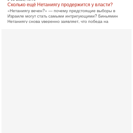
Сколько ещё Нетаниягу продержится у власти?
«Нетаниягу вечен?» — почему предстоящие выборы в
Израиле могут стать самыми интригующими? Биньямин
Нетаниягу снова уверенно заявляет, что победа на
5-08-2026, 08:51
Трамп пригрозил Ирану ударом - НОВОСТИ
05/08/2026
Президент США Дональд Трамп сегодня заявил, что
Ормузский пролив может быть открыт «очень скоро». По
его словам, если этого не произойдет, Иран ждет
4-08-2026, 20:08
Трамп выбирает подходящий момент для удара!
Украину никогда не примут в НАТО
Сегодня гость нашей студии капитан 1-го ранга ВМC США
(в отставке) Гарри (Юрий) Табах, в прошлом: командир
антитеррористического центра НАТО в
3-08-2026, 19:07
«Либо в армию — либо в тюрьму?»
Ситуация вокруг призыва ультраортодоксов в ЦАХАЛ
достигла точки кипения. Попытки принять закон,
освобождающий уклоняющихся харедим от арестов,
3-08-2026, 17:18