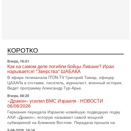
Вчера, 17:49
Оснащен ли израильский «Дракон» ядерным
оружием?
Израиль получил от Германии новейшую подводную лодку
АХИ «Дракон» (Drakon), которая уже стала самой дорогой
КОРОТКО
субмариной в истории ЦАХАЛ. Но почему её
Вчера, 16:51
Как на самом деле погибли бойцы Ливане? Иран
нарывается! "Зверства" ШАБАКА
В эфире телеканала ITON-TV Григорий Тамар, офицер
ЦАХАЛа в отставке, писатель, журналист, военный историк.
Ведет программу Александр Гур-Арье.
Вчера, 08:20
«Дракон» усилил ВМС Израиля - НОВОСТИ
06/08/2026
Германия передала Израилю новейшую подводную лодку
АХИ «Дракон», которую называют самой мощной
субмариной на Ближнем Востоке. Передача прошла на
5-08-2026, 18:16