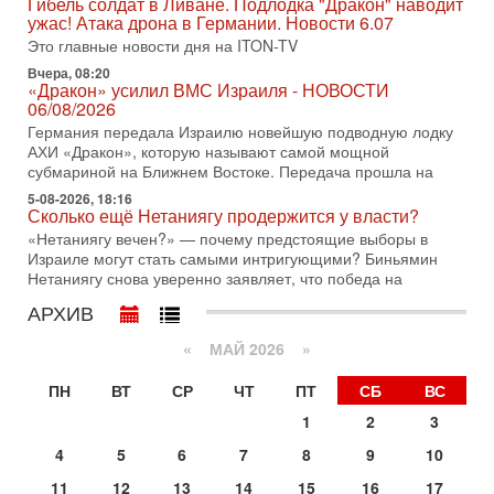
Гибель солдат в Ливане. Подлодка "Дракон" наводит
по вопросам безопасности, офицер запаса
ужас! Атака дрона в Германии. Новости 6.07
Международного управления полиции Израиля, автор
Это главные новости дня на ITON-TV
31-07-2026, 09:02
Вчера, 08:20
Битва за разоружение ХАМАСа - НОВОСТИ
«Дракон» усилил ВМС Израиля - НОВОСТИ
31/07/2026
06/08/2026
Сегодня президент США Дональд Трамп заявил о
Германия передала Израилю новейшую подводную лодку
достижении исторического соглашения о полном
АХИ «Дракон», которую называют самой мощной
разоружении ХАМАСа и других вооруженных группировок в
субмариной на Ближнем Востоке. Передача прошла на
30-07-2026, 17:59
5-08-2026, 18:16
Иран доведет Трампа до крайних мер? Разбор и
Сколько ещё Нетаниягу продержится у власти?
оценка от военного обозревателя Давида Шарпа
«Нетаниягу вечен?» — почему предстоящие выборы в
Ситуация вокруг противостояния Ирана и США накаляется
Израиле могут стать самыми интригующими? Биньямин
с каждым днем. Почему Трамп в самый последний момент
Нетаниягу снова уверенно заявляет, что победа на
отменил решение о нанесении тяжелых ударов
АРХИВ
30-07-2026, 16:54
Покупатель авиакомпании «Аркия» намерен
«
МАЙ 2026
»
запретить полеты по субботам!
Вокруг возможной продажи авиакомпании «Аркия»
ПН
ВТ
СР
ЧТ
ПТ
СБ
ВС
разгорается громкий конфликт.
1
2
3
30-07-2026, 08:16
Трамп готовит удар по Ирану - НОВОСТИ 30/07/2026
4
5
6
7
8
9
10
Президент США Дональд Трамп сегодня рассматривает
11
12
13
14
15
16
17
возможность масштабной военной операции против Ирана