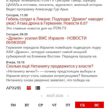
В эфире телеканала ITON-TV Григорий Тамар, офицер
31-07-2026, 15:18
ЦАХАЛа в отставке, писатель, журналист, военный историк.
Иран готовит покушение на Нетаниягу! Трамп не
Ведет программу Александр Гур-Арье.
хочет эскалации, но КСИР готовит взрыв!
Сегодня, 11:59
В эфире телеканала ITON-TV СЕРГЕЙ МИГДАЛЬ, эксперт
Гибель солдат в Ливане. Подлодка "Дракон" наводит
по вопросам безопасности, офицер запаса
ужас! Атака дрона в Германии. Новости 6.07
Международного управления полиции Израиля, автор
Это главные новости дня на ITON-TV
31-07-2026, 09:02
Сегодня, 08:20
Битва за разоружение ХАМАСа - НОВОСТИ
«Дракон» усилил ВМС Израиля - НОВОСТИ
31/07/2026
06/08/2026
Сегодня президент США Дональд Трамп заявил о
Германия передала Израилю новейшую подводную лодку
достижении исторического соглашения о полном
АХИ «Дракон», которую называют самой мощной
разоружении ХАМАСа и других вооруженных группировок в
субмариной на Ближнем Востоке. Передача прошла на
30-07-2026, 17:59
Вчера, 18:16
Иран доведет Трампа до крайних мер? Разбор и
Сколько ещё Нетаниягу продержится у власти?
оценка от военного обозревателя Давида Шарпа
«Нетаниягу вечен?» — почему предстоящие выборы в
Ситуация вокруг противостояния Ирана и США накаляется
Израиле могут стать самыми интригующими? Биньямин
с каждым днем. Почему Трамп в самый последний момент
Нетаниягу снова уверенно заявляет, что победа на
отменил решение о нанесении тяжелых ударов
АРХИВ
30-07-2026, 16:54
Покупатель авиакомпании «Аркия» намерен
«
МАЙ 2026
»
запретить полеты по субботам!
Вокруг возможной продажи авиакомпании «Аркия»
ПН
ВТ
СР
ЧТ
ПТ
СБ
ВС
разгорается громкий конфликт.