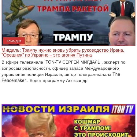
Тема дня
Мигдаль: Трампу нужно вновь убрать руководство Ирана.
"Орешник" по Украине – это агония Путина
В эфире телеканала ITON-TV СЕРГЕЙ МИГДАЛЬ , эксперт по
вопросам безопасности, офицер запаса Международного
управления полиции Израиля, автор телеграм-канала The
Peacemaker . Ведет программу Александр
27 май 2026