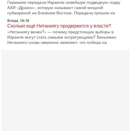
Германия передала Израилю новейшую подводную лодку
АХИ «Дракон», которую называют самой мощной
субмариной на Ближнем Востоке. Передача прошла на
Вчера, 18:16
Сколько ещё Нетаниягу продержится у власти?
«Нетаниягу вечен?» — почему предстоящие выборы в
Израиле могут стать самыми интригующими? Биньямин
Нетаниягу снова уверенно заявляет, что победа на
Вчера, 08:51
Трамп пригрозил Ирану ударом - НОВОСТИ
05/08/2026
Президент США Дональд Трамп сегодня заявил, что
Ормузский пролив может быть открыт «очень скоро». По
его словам, если этого не произойдет, Иран ждет
4-08-2026, 20:08
Трамп выбирает подходящий момент для удара!
Украину никогда не примут в НАТО
Сегодня гость нашей студии капитан 1-го ранга ВМC США
(в отставке) Гарри (Юрий) Табах, в прошлом: командир
антитеррористического центра НАТО в
3-08-2026, 19:07
«Либо в армию — либо в тюрьму?»
Ситуация вокруг призыва ультраортодоксов в ЦАХАЛ