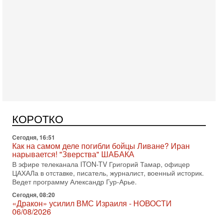
Сегодня, 17:49
Оснащен ли израильский «Дракон» ядерным
оружием?
Израиль получил от Германии новейшую подводную лодку
АХИ «Дракон» (Drakon), которая уже стала самой дорогой
КОРОТКО
субмариной в истории ЦАХАЛ. Но почему её
Сегодня, 16:51
Как на самом деле погибли бойцы Ливане? Иран
нарывается! "Зверства" ШАБАКА
В эфире телеканала ITON-TV Григорий Тамар, офицер
ЦАХАЛа в отставке, писатель, журналист, военный историк.
Ведет программу Александр Гур-Арье.
Сегодня, 08:20
«Дракон» усилил ВМС Израиля - НОВОСТИ
06/08/2026