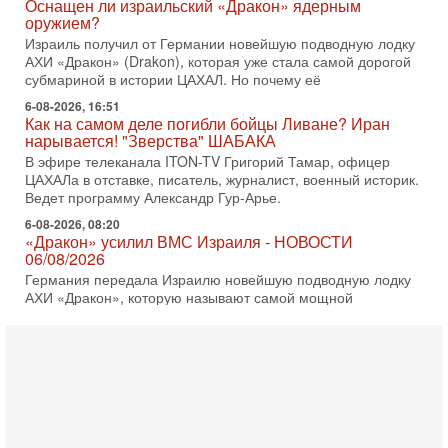
Как на самом деле погибли бойцы Ливане? Иран
нарывается! "Зверства" ШАБАКА
В эфире телеканала ITON-TV Григорий Тамар, офицер
ЦАХАЛа в отставке, писатель, журналист, военный историк.
Ведет программу Александр Гур-Арье.
6-08-2026, 08:20
«Дракон» усилил ВМС Израиля - НОВОСТИ
06/08/2026
Германия передала Израилю новейшую подводную лодку
АХИ «Дракон», которую называют самой мощной
субмариной на Ближнем Востоке. Передача прошла на
5-08-2026, 18:16
Сколько ещё Нетаниягу продержится у власти?
«Нетаниягу вечен?» — почему предстоящие выборы в
Израиле могут стать самыми интригующими? Биньямин
Нетаниягу снова уверенно заявляет, что победа на
5-08-2026, 08:51
Трамп пригрозил Ирану ударом - НОВОСТИ
05/08/2026
Президент США Дональд Трамп сегодня заявил, что
Ормузский пролив может быть открыт «очень скоро». По
его словам, если этого не произойдет, Иран ждет