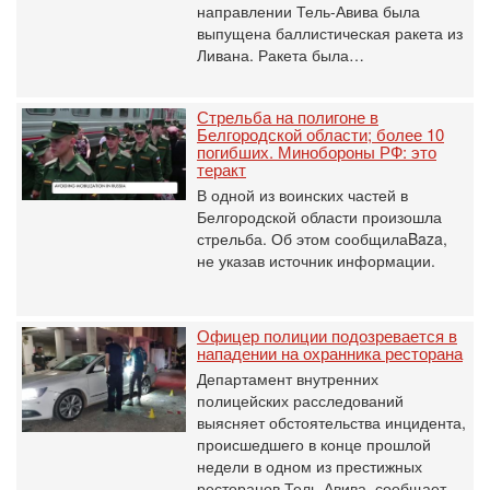
направлении Тель-Авива была
выпущена баллистическая ракета из
Ливана. Ракета была…
Стрельба на полигоне в
Белгородской области; более 10
погибших. Минобороны РФ: это
теракт
В одной из воинских частей в
Белгородской области произошла
стрельба. Об этом сообщилаBaza,
не указав источник информации.
Офицер полиции подозревается в
нападении на охранника ресторана
Департамент внутренних
полицейских расследований
выясняет обстоятельства инцидента,
происшедшего в конце прошлой
недели в одном из престижных
ресторанов Тель-Авива, сообщает