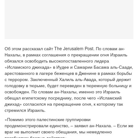
Об этом рассказал сайт The Jerusalem Post. По словам ан-
Нахалы, в рамках соглашения о прекращении огня Израиль
обязался освободить высокопоставленного лидера
«Исламского джихада» в Иудее и Самарии Басама аль-Саади,
арестованного в лагере беженцев в Дженине в рамках борьбы
с террором. Заключенный Халиль аль-Авада, который держит
голодовку в тюрьме, будет переведен в тюремную больницу и
освобожден. По словам ан-Нахалы, именно это Израиль
обещал египетскому посреднику, после чего «Исламский
джихад» согласился на прекращение огня, к которому так
стремился Израиль.
«Помимо этого палестинские группировки
продемонстрировали единство, – заявил ан-Нахала. – Если же
враг не выполнит своего обещания, мы немедленно
возобновим боевые действия».