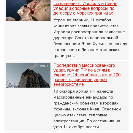
соглашению". Израиль и Ливан
уладили спорные вопросы по
договору о морских границах
Утром во вторник, 11 октября,
канцелярия главы правительства
Израиля распространила заявление
директора Совета национальной
безопасности Эяля Хульты по поводу
соглашения с Ливаном о морских
границах…
Последствия массированного
удара армии РФ по целям в
Украине: 14 погибших, около 100
раненых, причинен ущерб
энергосистеме
10 октября армия РФ нанесла
массированные авиаудары по
гражданским объектам в городах
Украины, включая Киев. Основной
целью атак стали тепловые
электростанции. По состоянию на
утро 11 октября власти…