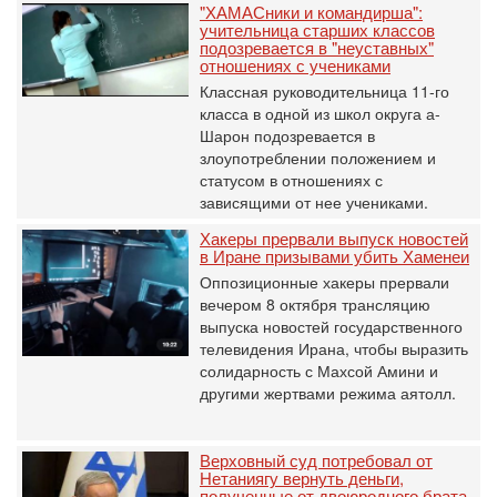
"ХАМАСники и командирша":
учительница старших классов
подозревается в "неуставных"
отношениях с учениками
Классная руководительница 11-го
класса в одной из школ округа а-
Шарон подозревается в
злоупотреблении положением и
статусом в отношениях с
зависящими от нее учениками.
Хакеры прервали выпуск новостей
в Иране призывами убить Хаменеи
Оппозиционные хакеры прервали
вечером 8 октября трансляцию
выпуска новостей государственного
телевидения Ирана, чтобы выразить
солидарность с Махсой Амини и
другими жертвами режима аятолл.
Верховный суд потребовал от
Нетаниягу вернуть деньги,
полученные от двоюродного брата