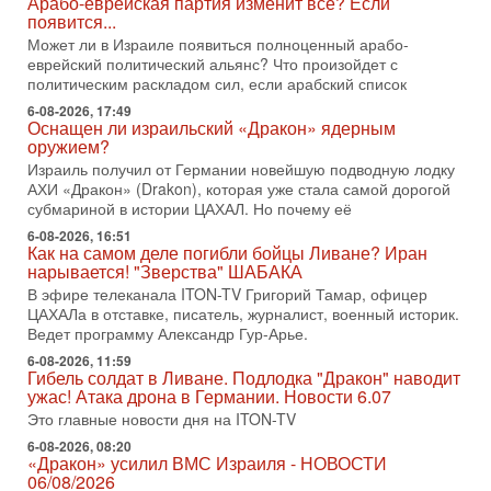
Арабо-еврейская партия изменит всё? Если
меняли политический ландшафт Израиля. Достаточно
появится...
вспомнить взлет партии «Исраэль ба-алия», когда
Может ли в Израиле появиться полноценный арабо-
31-07-2026, 17:00
еврейский политический альянс? Что произойдет с
Тайны закрытых дверей: о чём на самом деле
политическим раскладом сил, если арабский список
молчат Трамп и Нетаньяху?
6-08-2026, 17:49
Недавний визит премьер-министра Израиля Биньямина
Оснащен ли израильский «Дракон» ядерным
Нетаньяху в США и его встреча с Дональдом Трампом
оружием?
оставили больше вопросов, чем ответов. Полная
Израиль получил от Германии новейшую подводную лодку
АХИ «Дракон» (Drakon), которая уже стала самой дорогой
31-07-2026, 15:18
Иран готовит покушение на Нетаниягу! Трамп не
субмариной в истории ЦАХАЛ. Но почему её
хочет эскалации, но КСИР готовит взрыв!
6-08-2026, 16:51
В эфире телеканала ITON-TV СЕРГЕЙ МИГДАЛЬ, эксперт
Как на самом деле погибли бойцы Ливане? Иран
по вопросам безопасности, офицер запаса
нарывается! "Зверства" ШАБАКА
Международного управления полиции Израиля, автор
В эфире телеканала ITON-TV Григорий Тамар, офицер
ЦАХАЛа в отставке, писатель, журналист, военный историк.
31-07-2026, 09:02
Ведет программу Александр Гур-Арье.
Битва за разоружение ХАМАСа - НОВОСТИ
31/07/2026
6-08-2026, 11:59
Гибель солдат в Ливане. Подлодка "Дракон" наводит
Сегодня президент США Дональд Трамп заявил о
ужас! Атака дрона в Германии. Новости 6.07
достижении исторического соглашения о полном
разоружении ХАМАСа и других вооруженных группировок в
Это главные новости дня на ITON-TV
6-08-2026, 08:20
30-07-2026, 17:59
«Дракон» усилил ВМС Израиля - НОВОСТИ
Иран доведет Трампа до крайних мер? Разбор и
06/08/2026
оценка от военного обозревателя Давида Шарпа