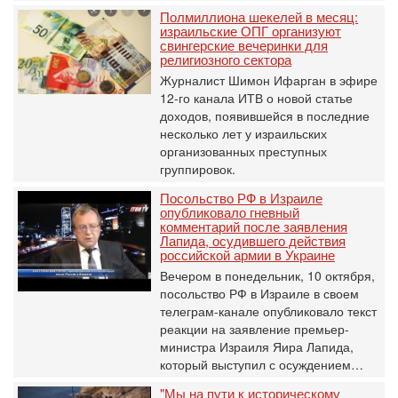
Полмиллиона шекелей в месяц:
израильские ОПГ организуют
свингерские вечеринки для
религиозного сектора
Журналист Шимон Ифарган в эфире
12-го канала ИТВ о новой статье
доходов, появившейся в последние
несколько лет у израильских
организованных преступных
группировок.
Посольство РФ в Израиле
опубликовало гневный
комментарий после заявления
Лапида, осудившего действия
российской армии в Украине
Вечером в понедельник, 10 октября,
посольство РФ в Израиле в своем
телеграм-канале опубликовало текст
реакции на заявление премьер-
министра Израиля Яира Лапида,
который выступил с осуждением…
"Мы на пути к историческому