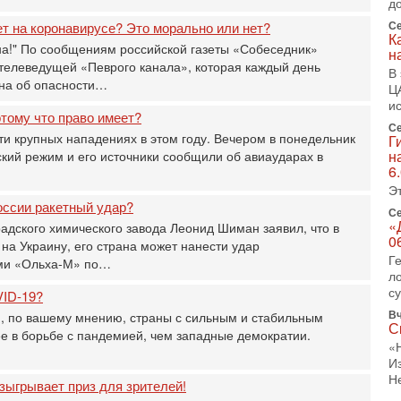
д
1-
Се
т на коронавирусе? Это морально или нет?
«
К
дна!" По сообщениям российской газеты «Собеседник»
р
н
телеведущей «Певрого канала», которая каждый день
Г
В
ана об опасности…
м
Ц
в
и
тому что право имеет?
Се
31
ти крупных нападениях в этом году. Вечером в понедельник
Г
Т
н
ский режим и его источники сообщили об авиаударах в
м
6
Н
Э
Н
России ракетный удар?
о
Се
«
адского химического завода Леонид Шиман заявил, что в
31
0
на Украину, его страна может нанести удар
И
Г
ми «Ольха-М» по…
х
л
В
с
VID-19?
э
М
Вч
и, по вашему мнению, страны с сильным и стабильным
С
 в борьбе с пандемией, чем западные демократии.
31
«
Б
И
3
Н
зыгрывает приз для зрителей!
С