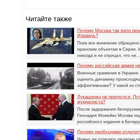
Читайте также
Почему Москва так вяло реа
Израиль?
Пока все внимание обращено 
иранским объектам в Сирии. 
никогда и не отрицал, что не
Почему российская армия н
Военные сражения в Украине 
оценить динамику происходящ
эффективными? У какой из с
Лукашенко не прогнулся, Пу
журналиста?
После задержания белоруским
‎Геннадия Можейко Москва не
российского издания в Белар
Почему необходимо отделить
Нужно ли отделить религию о