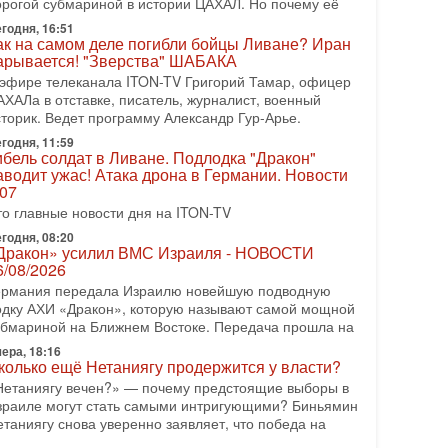
орогой субмариной в истории ЦАХАЛ. Но почему её
08-2026, 17:50
годня, 16:51
Русский голос» Израиля: кто заберет его на этот
ак на самом деле погибли бойцы Ливане? Иран
аз?
арывается! "Зверства" ШАБАКА
олоса русскоязычных репатриантов не раз кардинально
 эфире телеканала ITON-TV Григорий Тамар, офицер
еняли политический ландшафт Израиля. Достаточно
АХАЛа в отставке, писатель, журналист, военный
спомнить взлет партии «Исраэль ба-алия», когда
сторик. Ведет программу Александр Гур-Арье.
годня, 11:59
-07-2026, 17:00
ибель солдат в Ливане. Подлодка "Дракон"
айны закрытых дверей: о чём на самом деле
аводит ужас! Атака дрона в Германии. Новости
олчат Трамп и Нетаньяху?
.07
едавний визит премьер-министра Израиля Биньямина
то главные новости дня на ITON-TV
етаньяху в США и его встреча с Дональдом Трампом
ставили больше вопросов, чем ответов. Полная
годня, 08:20
Дракон» усилил ВМС Израиля - НОВОСТИ
-07-2026, 15:18
6/08/2026
ран готовит покушение на Нетаниягу! Трамп не
ермания передала Израилю новейшую подводную
очет эскалации, но КСИР готовит взрыв!
одку АХИ «Дракон», которую называют самой мощной
 эфире телеканала ITON-TV СЕРГЕЙ МИГДАЛЬ,
убмариной на Ближнем Востоке. Передача прошла на
ксперт по вопросам безопасности, офицер запаса
еждународного управления полиции Израиля, автор
ера, 18:16
колько ещё Нетаниягу продержится у власти?
-07-2026, 09:02
Нетаниягу вечен?» — почему предстоящие выборы в
итва за разоружение ХАМАСа - НОВОСТИ
зраиле могут стать самыми интригующими? Биньямин
1/07/2026
етаниягу снова уверенно заявляет, что победа на
егодня президент США Дональд Трамп заявил о