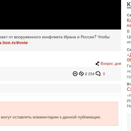
л
д
Се
К
н
В
Ц
грает от вооруженного конфликта Ирана и России? Чтобы
и
.iton.tv/#vote
Се
«
0
Вопрос дня
Г
л
2 234
0
с
Вч
С
«
И
Н
Вч
е могут оставлять комментарии к данной публикации.
Т
0
П