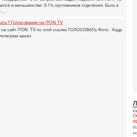
В
зался в меньшинстве: 5.1% противников отделения. Быть в
п
ет…
А
А
вать? Голосование на ITON.TV
3-
е на сайт ITON. TV по этой ссылке ГОЛОСОВАТЬ Фото - Кадр
В
телеграм-канал
ф
В
те
С
3-
Т
0
П
в
не
а
2-
Т
Се
0
О
П
о
о
И
о
л
с