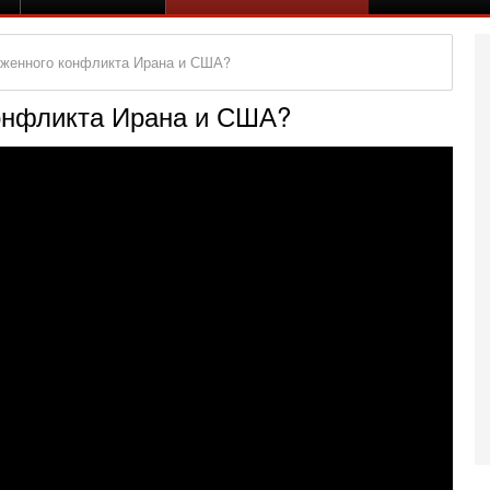
уженного конфликта Ирана и США?
конфликта Ирана и США?
Се
О
о
И