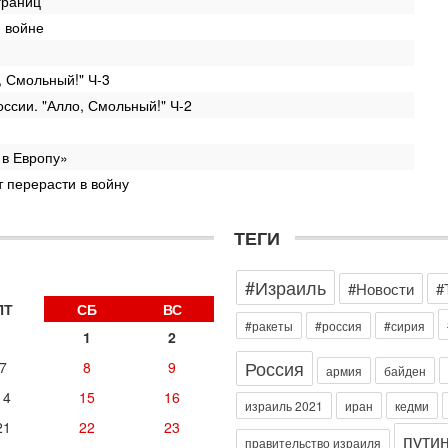
границ
о
й войне
В
д
р
, Смольный!" Ч-3
‎
ссии. "Алло, Смольный!" Ч-2
Се
О
о
 в Европу»
И
л
 перерасти в войну
д
Се
ТЕГИ
К
н
В
#Израиль
#Новости
#
Ц
ПТ
СБ
ВС
и
#ракеты
#россия
#сирия
1
2
Се
«
Россия
7
8
9
армия
байден
0
14
15
16
Г
израиль 2021
иран
кедми
л
21
22
23
с
пути
правительство израиля