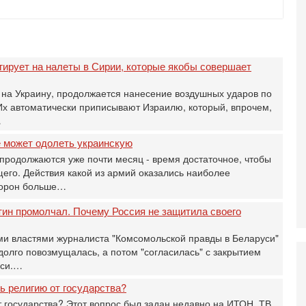
О
ег
4-
Т
У
гирует на налеты в Сирии, которые якобы совершает
С
С
на Украину, продолжается нанесение воздушных ударов по
к
Их автоматически приписывают Израилю, который, впрочем,
…
3-
«
е может одолеть украинскую
С
продолжаются уже почти месяц - время достаточное, чтобы
до
о
его. Действия какой из армий оказались наиболее
торон больше…
3-
Х
тин промолчал. Почему Россия не защитила своего
И
В
и властями журналиста ‎"Комсомольской правды в Беларуси"
Ц
долго повозмущалась, а потом "согласилась" с закрытием
и
уси.…
3-
И
 религию от государства?
т
т государства? Этот вопрос был задан недавно на ИТОН. ТВ