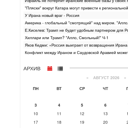
Израиль не потерпит иранские военные базы у своих 
"Пляски" вокруг Катара могут привести к регионально
У Ирана новый враг - Россия
Америка - глобальный "смотрящий" над миром. "Алло
Е.Киселев: Трамп не будет удобным партнером для Ро
Хиллари или Трамп? "Алло, Смольный!" Ч-1
Яков Кедми: «Россия выиграет от возвращения Ирана
Конфликт между Ираном и Саудовской Аравией может
АРХИВ
«
АВГУСТ 2026 »
ПН
ВТ
СР
ЧТ
3
4
5
6
10
11
12
13
17
18
19
20