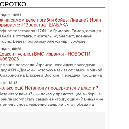
одку АХИ «Дракон» (Drakon), которая уже стала самой
КОРОТКО
орогой субмариной в истории ЦАХАЛ. Но почему её
годня, 16:51
ак на самом деле погибли бойцы Ливане? Иран
арывается! "Зверства" ШАБАКА
 эфире телеканала ITON-TV Григорий Тамар, офицер
АХАЛа в отставке, писатель, журналист, военный
сторик. Ведет программу Александр Гур-Арье.
годня, 08:20
Дракон» усилил ВМС Израиля - НОВОСТИ
6/08/2026
ермания передала Израилю новейшую подводную
одку АХИ «Дракон», которую называют самой мощной
убмариной на Ближнем Востоке. Передача прошла на
ера, 18:16
колько ещё Нетаниягу продержится у власти?
Нетаниягу вечен?» — почему предстоящие выборы в
зраиле могут стать самыми интригующими? Биньямин
етаниягу снова уверенно заявляет, что победа на
ера, 08:51
рамп пригрозил Ирану ударом - НОВОСТИ
5/08/2026
резидент США Дональд Трамп сегодня заявил, что