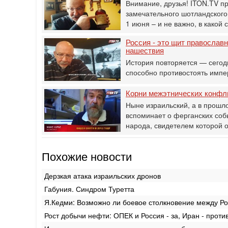
Внимание, друзья! ITON.TV п
замечательного шотландского 
1 июня – и не важно, в какой
Россия - это щит православ
нашествия
История повторяется — сегодн
способно противостоять имп
Корни межэтнических конфли
Ныне израильский, а в прошл
вспоминает о ферганских соб
народа, свидетелем которой 
Похожие новости
Дерзкая атака израильских дронов
Габуния. Синдром Туретта
Я.Кедми: Возможно ли боевое столкновение между Р
Рост добычи нефти: ОПЕК и Россия - за, Иран - проти