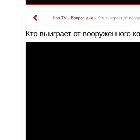
Iton TV
»
Вопрос дня
» Кто выиграет от воор
Кто выиграет от вооруженного 