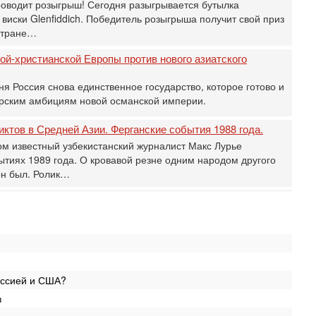
д
роводит розыгрыш! Сегодня разыгрывается бутылка
р
виски Glenfiddich. Победитель розыгрыша получит свой приз
г
 стране…
30
ной-христианской Европы против нового азиатского
И
о
я Россия снова единственное государство, которое готово и
С
н
ерским амбициям новой османской империи.
п
т
ктов в Средней Азии. Ферганские события 1988 года.
30
ом известный узбекистанский журналист Макс Лурье
П
ытиях 1989 года. О кровавой резне одним народом другого
з
он был. Ролик…
В
р
30
Т
3
П
в
И
оссией и США?
29
в
Т