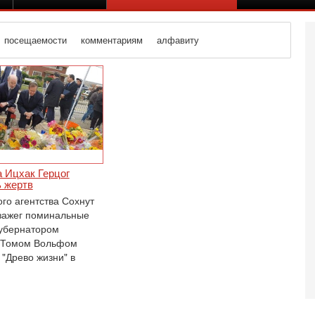
посещаемости
комментариям
алфавиту
 Ицхак Герцог
ь жертв
го агентства Сохнут
зажег поминальные
губернатором
 Томом Вольфом
 "Древо жизни" в
Вч
А
п
М