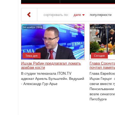
сортировать по:
дате
популярности
Iton TV
» Материалы за 04.11.2018
04 ноябрь 2018
04 ноябрь 2018
Тема дня
Сегодня
Ицхак Рабин предлагагал ломать
Глава Сохнута
арабам кости
почтил памят
В студии телеканала ITON.TV
Глава Еврейско
адвокат Ариель Бульштейн. Ведуший
Ицхак Герцог 
- Александр Гур-Арье
свечи вместе 
Пенсильвании
возле синагоги
Питсбурге