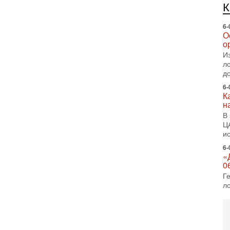
е
п
6-
О
о
И
л
д
6-
К
н
В
Ц
и
6-
«
0
Г
л
с
5-
С
«