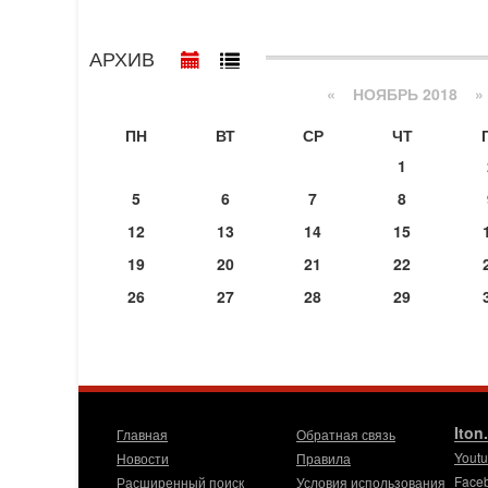
АРХИВ
«
НОЯБРЬ 2018
»
ПН
ВТ
СР
ЧТ
1
5
6
7
8
12
13
14
15
19
20
21
22
26
27
28
29
Iton
Главная
Обратная связь
Yout
Новости
Правила
Face
Расширенный поиск
Условия использования