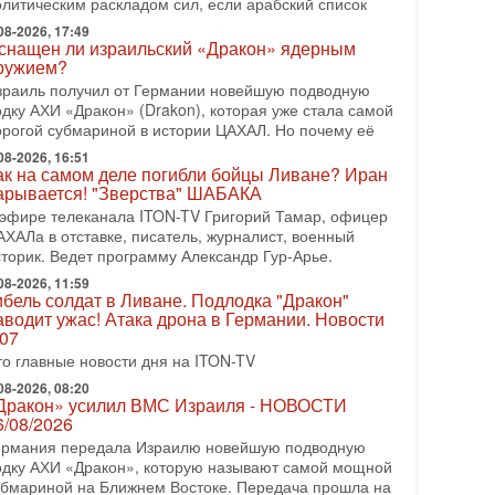
олитическим раскладом сил, если арабский список
08-2026, 08:42
рамп отменил удар по Ирану - НОВОСТИ
08-2026, 17:49
2/08/2026
снащен ли израильский «Дракон» ядерным
ружием?
резидент США Дональд Трамп сегодня заявил об
тмене подготовленного удара по Ирану после
зраиль получил от Германии новейшую подводную
бращений Тегерана и других стран региона. По его
одку АХИ «Дракон» (Drakon), которая уже стала самой
ловам,
орогой субмариной в истории ЦАХАЛ. Но почему её
08-2026, 16:51
08-2026, 17:50
ак на самом деле погибли бойцы Ливане? Иран
Русский голос» Израиля: кто заберет его на этот
арывается! "Зверства" ШАБАКА
аз?
 эфире телеканала ITON-TV Григорий Тамар, офицер
олоса русскоязычных репатриантов не раз кардинально
АХАЛа в отставке, писатель, журналист, военный
еняли политический ландшафт Израиля. Достаточно
сторик. Ведет программу Александр Гур-Арье.
спомнить взлет партии «Исраэль ба-алия», когда
08-2026, 11:59
-07-2026, 17:00
ибель солдат в Ливане. Подлодка "Дракон"
айны закрытых дверей: о чём на самом деле
аводит ужас! Атака дрона в Германии. Новости
олчат Трамп и Нетаньяху?
.07
едавний визит премьер-министра Израиля Биньямина
то главные новости дня на ITON-TV
етаньяху в США и его встреча с Дональдом Трампом
ставили больше вопросов, чем ответов. Полная
08-2026, 08:20
Дракон» усилил ВМС Израиля - НОВОСТИ
-07-2026, 15:18
6/08/2026
ран готовит покушение на Нетаниягу! Трамп не
ермания передала Израилю новейшую подводную
очет эскалации, но КСИР готовит взрыв!
одку АХИ «Дракон», которую называют самой мощной
 эфире телеканала ITON-TV СЕРГЕЙ МИГДАЛЬ,
убмариной на Ближнем Востоке. Передача прошла на