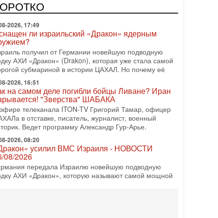
врейский политический альянс? Что произойдет с
КОРОТКО
олитическим раскладом сил, если арабский список
08-2026, 17:49
снащен ли израильский «Дракон» ядерным
ружием?
зраиль получил от Германии новейшую подводную
одку АХИ «Дракон» (Drakon), которая уже стала самой
орогой субмариной в истории ЦАХАЛ. Но почему её
08-2026, 16:51
ак на самом деле погибли бойцы Ливане? Иран
арывается! "Зверства" ШАБАКА
 эфире телеканала ITON-TV Григорий Тамар, офицер
АХАЛа в отставке, писатель, журналист, военный
сторик. Ведет программу Александр Гур-Арье.
08-2026, 08:20
Дракон» усилил ВМС Израиля - НОВОСТИ
6/08/2026
ермания передала Израилю новейшую подводную
одку АХИ «Дракон», которую называют самой мощной
убмариной на Ближнем Востоке. Передача прошла на
08-2026, 18:16
колько ещё Нетаниягу продержится у власти?
Нетаниягу вечен?» — почему предстоящие выборы в