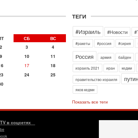
э
М
ТЕГИ
31
Б
3
#Израиль
#Новости
#
С
д
ПТ
СБ
ВС
р
#ракеты
#россия
#сирия
2
3
4
г
Россия
9
10
11
30
армия
байден
И
16
17
18
о
израиль 2021
иран
кедми
С
23
24
25
пути
н
правительство израиля
30
п
яков кедми
т
30
Показать все теги
П
з
В
р
.TV в соцсетях
ube
30
Т
book