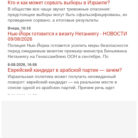
Кто и как может сорвать выборы в Израиле?
В обществе все чаще звучат тревожные опасения:
предстоящие выборы могут быть сфальсифицированы, их
проведение сорвано, а итоговые результаты
Вчера, 10:16
Нью-Йорк готовится к визиту Нетаниягу - НОВОСТИ
09/08/2026
Полиция Нью-Йорка готовится усилить меры безопасности
перед ожидаемым визитом премьер-министра Биньямина
Нетаниягу на Генассамблею ООН в сентябре. По
8-08-2026, 16:56
Еврейский кандидат в арабской партии — зачем?
Израильская политика может получить неожиданный
поворот: еврейский кандидат — на реальном месте в
списке одной из арабских партий. Причем речь идет
7-08-2026, 16:55
Арабо-еврейская партия изменит всё? Если
появится...
Может ли в Израиле появиться полноценный арабо-
еврейский политический альянс? Что произойдет с
политическим раскладом сил, если арабский список
6-08-2026, 17:49
Оснащен ли израильский «Дракон» ядерным