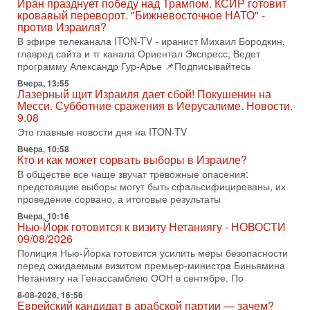
Иран празднует победу над Трампом. КСИР готовит
Иран задыхается. КСИР готовит удар! Россия теряет
кровавый переворот. "Бижневосточное НАТО" -
последних союзников. Путин - псих!
против Израиля?
В эфире ITON-TV доктор Эльдар Намазов , историк,
В эфире телеканала ITON-TV - иранист Михаил Бородкин,
политолог, в прошлом – помощник Президента
главред сайта и тг канала Ориентал Экспресс, Ведет
Азербайджана Гейдара Алиева . Ведет программу
программу Александр Гур-Арье 📌Подписывайтесь
Александр
Вчера, 13:55
3-08-2026, 11:09
Лазерный щит Израиля дает сбой! Покушенин на
Выборы в Израиле в опасности?! ШАБАК формирует
Месси. Субботние сражения в Иерусалиме. Новости.
спецотдел
9.08
В этом выпуске мы разбираем одну из самых тревожных
Это главные новости дня на ITON-TV
тем израильской политики. Известно, что израильская
Вчера, 10:58
Служба общей безопасности (ШАБАК) создала
Кто и как может сорвать выборы в Израиле?
3-08-2026, 08:32
В обществе все чаще звучат тревожные опасения:
Трамп и Иран: последний шанс - НОВОСТИ
предстоящие выборы могут быть сфальсифицированы, их
03/08/2026
проведение сорвано, а итоговые результаты
Президент США Дональд Трамп объявил о возобновлении
Вчера, 10:16
переговоров с Ираном, но Тегеран пока не подтвердил
Нью-Йорк готовится к визиту Нетаниягу - НОВОСТИ
готовность к диалогу. По словам американского
09/08/2026
Полиция Нью-Йорка готовится усилить меры безопасности
2-08-2026, 08:42
Трамп отменил удар по Ирану - НОВОСТИ
перед ожидаемым визитом премьер-министра Биньямина
02/08/2026
Нетаниягу на Генассамблею ООН в сентябре. По
Президент США Дональд Трамп сегодня заявил об отмене
8-08-2026, 16:56
подготовленного удара по Ирану после обращений
Еврейский кандидат в арабской партии — зачем?