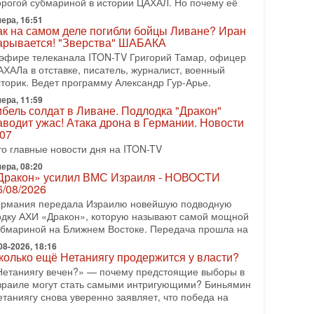
орогой субмариной в истории ЦАХАЛ. Но почему её
08-2026, 17:50
ера, 16:51
Русский голос» Израиля: кто заберет его на этот
ак на самом деле погибли бойцы Ливане? Иран
аз?
арывается! "Зверства" ШАБАКА
олоса русскоязычных репатриантов не раз кардинально
 эфире телеканала ITON-TV Григорий Тамар, офицер
еняли политический ландшафт Израиля. Достаточно
АХАЛа в отставке, писатель, журналист, военный
спомнить взлет партии «Исраэль ба-алия», когда
сторик. Ведет программу Александр Гур-Арье.
ера, 11:59
-07-2026, 17:00
ибель солдат в Ливане. Подлодка "Дракон"
айны закрытых дверей: о чём на самом деле
аводит ужас! Атака дрона в Германии. Новости
олчат Трамп и Нетаньяху?
.07
едавний визит премьер-министра Израиля Биньямина
то главные новости дня на ITON-TV
етаньяху в США и его встреча с Дональдом Трампом
ставили больше вопросов, чем ответов. Полная
ера, 08:20
Дракон» усилил ВМС Израиля - НОВОСТИ
-07-2026, 15:18
6/08/2026
ран готовит покушение на Нетаниягу! Трамп не
ермания передала Израилю новейшую подводную
очет эскалации, но КСИР готовит взрыв!
одку АХИ «Дракон», которую называют самой мощной
 эфире телеканала ITON-TV СЕРГЕЙ МИГДАЛЬ,
убмариной на Ближнем Востоке. Передача прошла на
ксперт по вопросам безопасности, офицер запаса
еждународного управления полиции Израиля, автор
08-2026, 18:16
колько ещё Нетаниягу продержится у власти?
-07-2026, 09:02
Нетаниягу вечен?» — почему предстоящие выборы в
итва за разоружение ХАМАСа - НОВОСТИ
зраиле могут стать самыми интригующими? Биньямин
1/07/2026
етаниягу снова уверенно заявляет, что победа на
егодня президент США Дональд Трамп заявил о