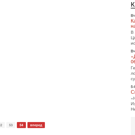
л
д
Вч
К
н
В
Ц
и
Вч
«
0
Г
л
с
5-
С
«
И
Н
5-
Т
52
53
54
вперед
0
П