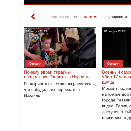
сортировать по:
дате
популярности
Iton TV
» Материалы за Август 2019 года » С
01 август 2019
01 август 2019
Сегодня
Сегодня
Почему евреи Украины
Военный самол
продолжают "валить" в Израиль
убил 17 чело
видео
Репатрианты из Украины рассказали,
Момент падени
что побудило их переехать в
на жилые дома
Израиль
городе Равалп
видео. Ролик,
доступен в Twi
появились кад