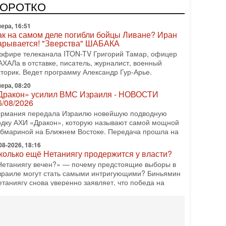
одку АХИ «Дракон» (Drakon), которая уже стала самой
КОРОТКО
орогой субмариной в истории ЦАХАЛ. Но почему её
ера, 16:51
ак на самом деле погибли бойцы Ливане? Иран
арывается! "Зверства" ШАБАКА
 эфире телеканала ITON-TV Григорий Тамар, офицер
АХАЛа в отставке, писатель, журналист, военный
сторик. Ведет программу Александр Гур-Арье.
ера, 08:20
Дракон» усилил ВМС Израиля - НОВОСТИ
6/08/2026
ермания передала Израилю новейшую подводную
одку АХИ «Дракон», которую называют самой мощной
убмариной на Ближнем Востоке. Передача прошла на
08-2026, 18:16
колько ещё Нетаниягу продержится у власти?
Нетаниягу вечен?» — почему предстоящие выборы в
зраиле могут стать самыми интригующими? Биньямин
етаниягу снова уверенно заявляет, что победа на
08-2026, 08:51
рамп пригрозил Ирану ударом - НОВОСТИ
5/08/2026
резидент США Дональд Трамп сегодня заявил, что