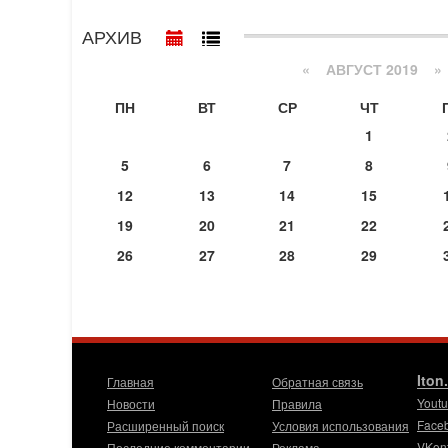
АРХИВ
«
АВГУСТ 2019
»
ПН
ВТ
СР
ЧТ
1
5
6
7
8
12
13
14
15
19
20
21
22
26
27
28
29
Iton
Главная
Обратная связь
Yout
Новости
Правила
Face
Расширенный поиск
Условия использования
VKon
Последние комментарии
Реклама