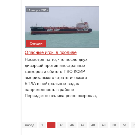
01 август 2019
Сегодня
Опасные игры в проливе
Несмотря на то, что после двух
диверсий против иностранных
танкеров и сбитого ПВО КСИР
американского стратегического
БПЛА в нейтральных водах
напряженность в районе
Персидского залива резко возросла,
назад
1
...
45
46
47
48
49
50
51