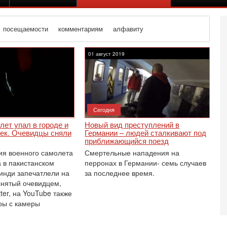
посещаемости
комментариям
алфавиту
траница 54
01 август 2019
Сегодня
ет упал в городе и
Новый вид преступлений в
век. Очевидцы сняли
Германии – людей сталкивают под
приближающийся поезд
я военного самолета
Смертельные нападения на
 в пакистанском
перронах в Германии- семь случаев
инди запечатлели на
за последнее время.
 снятый очевидцем,
tter, на YouTube также
Вч
О
ры с камеры
о
И