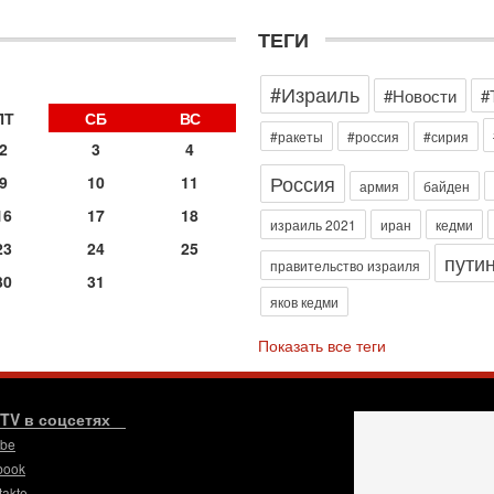
д
р
ТЕГИ
г
30
#Израиль
И
#Новости
#
о
ПТ
СБ
ВС
С
#ракеты
#россия
#сирия
2
3
4
н
п
Россия
9
10
11
армия
байден
т
16
17
18
30
израиль 2021
иран
кедми
П
23
24
25
пути
з
правительство израиля
30
31
В
яков кедми
р
30
Показать все теги
Т
3
П
в
.TV в соцсетях
И
ube
29
book
Т
takte