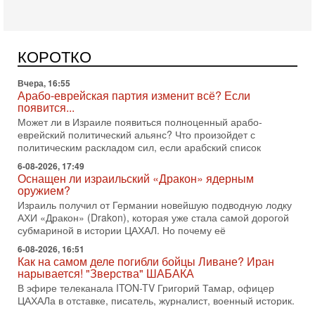
Арабо-еврейская партия изменит всё? Если
появится...
Может ли в Израиле появиться полноценный арабо-
еврейский политический альянс? Что произойдет с
КОРОТКО
политическим раскладом сил, если арабский список
6-08-2026, 17:49
Оснащен ли израильский «Дракон» ядерным
оружием?
Израиль получил от Германии новейшую подводную лодку
АХИ «Дракон» (Drakon), которая уже стала самой дорогой
субмариной в истории ЦАХАЛ. Но почему её
6-08-2026, 16:51
Как на самом деле погибли бойцы Ливане? Иран
нарывается! "Зверства" ШАБАКА
В эфире телеканала ITON-TV Григорий Тамар, офицер
ЦАХАЛа в отставке, писатель, журналист, военный историк.
Ведет программу Александр Гур-Арье.
6-08-2026, 08:20
«Дракон» усилил ВМС Израиля - НОВОСТИ
06/08/2026
Германия передала Израилю новейшую подводную лодку
АХИ «Дракон», которую называют самой мощной
субмариной на Ближнем Востоке. Передача прошла на