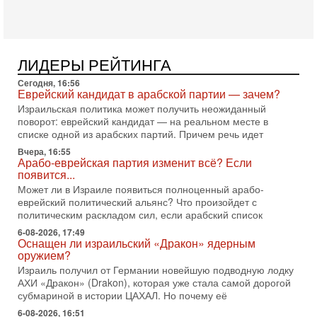
переговоров с Ираном, но Тегеран пока не подтвердил
готовность к диалогу. По словам американского
2-08-2026, 08:42
Трамп отменил удар по Ирану - НОВОСТИ
02/08/2026
ЛИДЕРЫ РЕЙТИНГА
Президент США Дональд Трамп сегодня заявил об отмене
Сегодня, 16:56
подготовленного удара по Ирану после обращений
Еврейский кандидат в арабской партии — зачем?
Тегерана и других стран региона. По его словам,
Израильская политика может получить неожиданный
1-08-2026, 17:50
поворот: еврейский кандидат — на реальном месте в
«Русский голос» Израиля: кто заберет его на этот
списке одной из арабских партий. Причем речь идет
раз?
Вчера, 16:55
Голоса русскоязычных репатриантов не раз кардинально
Арабо-еврейская партия изменит всё? Если
меняли политический ландшафт Израиля. Достаточно
появится...
вспомнить взлет партии «Исраэль ба-алия», когда
Может ли в Израиле появиться полноценный арабо-
еврейский политический альянс? Что произойдет с
31-07-2026, 17:00
Тайны закрытых дверей: о чём на самом деле
политическим раскладом сил, если арабский список
молчат Трамп и Нетаньяху?
6-08-2026, 17:49
Недавний визит премьер-министра Израиля Биньямина
Оснащен ли израильский «Дракон» ядерным
Нетаньяху в США и его встреча с Дональдом Трампом
оружием?
оставили больше вопросов, чем ответов. Полная
Израиль получил от Германии новейшую подводную лодку
АХИ «Дракон» (Drakon), которая уже стала самой дорогой
31-07-2026, 15:18
субмариной в истории ЦАХАЛ. Но почему её
Иран готовит покушение на Нетаниягу! Трамп не
хочет эскалации, но КСИР готовит взрыв!
6-08-2026, 16:51