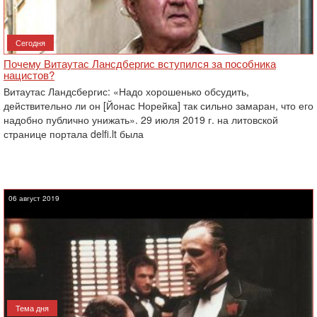
Сегодня
Почему Витаутас Лансдбергис вступился за пособника
нацистов?
Витаутас Ландсбергис: «Надо хорошенько обсудить,
действительно ли он [Йонас Норейка] так сильно замаран, что его
надобно публично унижать». 29 июля 2019 г. на литовской
странице портала delfi.lt была
06 август 2019
Тема дня