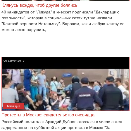
Клянусь вождю, чтоб другие боялись
40 кандидатов от "Ликуда" в кнессет подписали "Декларацию
лояльности", которую в социальных сетях тут же назвали
"Клятвой верности Нетаньяху". Впрочем, как и любую клятву ее
можно легко нарушить, -
06 август 2019
Тема дня
Протесты в Москве: свидетельство очевидца‎
Российский политолог Аркадий Дубнов оказался в числе сотен
задержанных на субботней акции протеста в Москве "За