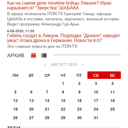
Как на самом деле погибли бойцы Ливане? Иран
В эфире телеканала ITON-TV СЕРГЕЙ МИГДАЛЬ, эксперт
нарывается! "Зверства" ШАБАКА
по вопросам безопасности, офицер запаса
Международного управления полиции Израиля, автор
В эфире телеканала ITON-TV Григорий Тамар, офицер
ЦАХАЛа в отставке, писатель, журналист, военный историк.
31-07-2026, 09:02
Ведет программу Александр Гур-Арье.
Битва за разоружение ХАМАСа - НОВОСТИ
31/07/2026
6-08-2026, 11:59
Гибель солдат в Ливане. Подлодка "Дракон" наводит
Сегодня президент США Дональд Трамп заявил о
ужас! Атака дрона в Германии. Новости 6.07
достижении исторического соглашения о полном
Это главные новости дня на ITON-TV
разоружении ХАМАСа и других вооруженных группировок в
АРХИВ
30-07-2026, 17:59
Иран доведет Трампа до крайних мер? Разбор и
оценка от военного обозревателя Давида Шарпа
«
АВГУСТ 2019
»
Ситуация вокруг противостояния Ирана и США накаляется
ПН
ВТ
СР
ЧТ
ПТ
СБ
ВС
с каждым днем. Почему Трамп в самый последний момент
отменил решение о нанесении тяжелых ударов
1
2
3
4
30-07-2026, 16:54
5
6
7
8
9
10
11
Покупатель авиакомпании «Аркия» намерен
запретить полеты по субботам!
12
13
14
15
16
17
18
Вокруг возможной продажи авиакомпании «Аркия»
19
20
21
22
23
24
25
разгорается громкий конфликт.
Сегодня, 16:56
26
27
28
29
30
31
Еврейский кандидат в арабской партии — зачем?
Израильская политика может получить неожиданный