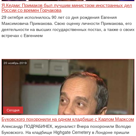
Я.Кедми: Примаков был лучшим министром иностранных дел
России со времен Горчакова
29 октября исполнилось 90 лет со дня рождения Евгения
Максимовича Примакова. Свою оценку личности Примакова, его
деятельности на высших государственных постах, а также о своих
встречах с Евгением
20 ноябрь 2019
Сегодня
Буковского похоронили на одном кладбище с Карлом Марксом
Александр ПОДРАБИНЕК, журналист Вчера похоронили Володю
Буковского. На кладбище Highgate Cemetery в Лондоне пришли