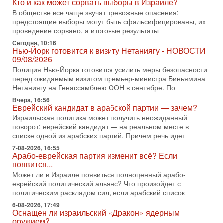
Кто и как может сорвать выборы в Израиле?
3-08-2026, 11:09
Выборы в Израиле в опасности?! ШАБАК формирует
В обществе все чаще звучат тревожные опасения:
спецотдел
предстоящие выборы могут быть сфальсифицированы, их
В этом выпуске мы разбираем одну из самых тревожных
проведение сорвано, а итоговые результаты
тем израильской политики. Известно, что израильская
Сегодня, 10:16
Служба общей безопасности (ШАБАК) создала
Нью-Йорк готовится к визиту Нетаниягу - НОВОСТИ
09/08/2026
3-08-2026, 08:32
Трамп и Иран: последний шанс - НОВОСТИ
Полиция Нью-Йорка готовится усилить меры безопасности
03/08/2026
перед ожидаемым визитом премьер-министра Биньямина
Нетаниягу на Генассамблею ООН в сентябре. По
Президент США Дональд Трамп объявил о возобновлении
переговоров с Ираном, но Тегеран пока не подтвердил
Вчера, 16:56
готовность к диалогу. По словам американского
Еврейский кандидат в арабской партии — зачем?
Израильская политика может получить неожиданный
2-08-2026, 08:42
поворот: еврейский кандидат — на реальном месте в
Трамп отменил удар по Ирану - НОВОСТИ
02/08/2026
списке одной из арабских партий. Причем речь идет
Президент США Дональд Трамп сегодня заявил об отмене
7-08-2026, 16:55
Арабо-еврейская партия изменит всё? Если
подготовленного удара по Ирану после обращений
появится...
Тегерана и других стран региона. По его словам,
Может ли в Израиле появиться полноценный арабо-
1-08-2026, 17:50
еврейский политический альянс? Что произойдет с
«Русский голос» Израиля: кто заберет его на этот
политическим раскладом сил, если арабский список
раз?
Голоса русскоязычных репатриантов не раз кардинально
6-08-2026, 17:49
Оснащен ли израильский «Дракон» ядерным
меняли политический ландшафт Израиля. Достаточно
оружием?