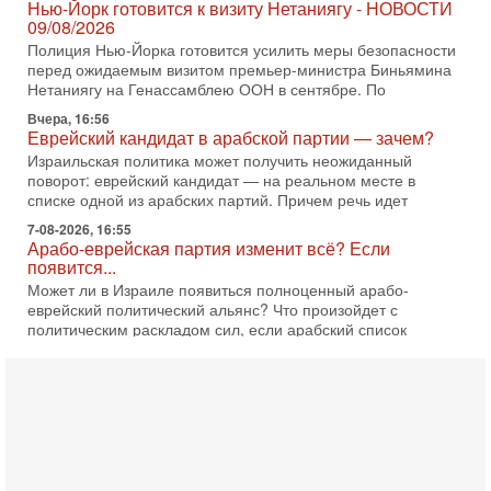
Полиция Нью-Йорка готовится усилить меры безопасности
перед ожидаемым визитом премьер-министра Биньямина
Нетаниягу на Генассамблею ООН в сентябре. По
Вчера, 16:56
Еврейский кандидат в арабской партии — зачем?
Израильская политика может получить неожиданный
поворот: еврейский кандидат — на реальном месте в
списке одной из арабских партий. Причем речь идет
7-08-2026, 16:55
Арабо-еврейская партия изменит всё? Если
появится...
Может ли в Израиле появиться полноценный арабо-
еврейский политический альянс? Что произойдет с
политическим раскладом сил, если арабский список
6-08-2026, 17:49
Оснащен ли израильский «Дракон» ядерным
оружием?
Израиль получил от Германии новейшую подводную лодку
АХИ «Дракон» (Drakon), которая уже стала самой дорогой
субмариной в истории ЦАХАЛ. Но почему её
6-08-2026, 16:51
Как на самом деле погибли бойцы Ливане? Иран