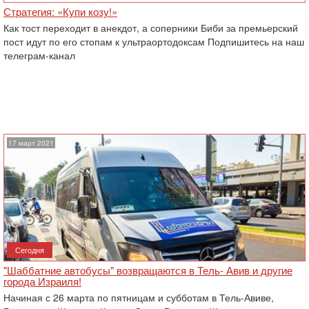
Стратегия: «Купи козу!»
Как тост переходит в анекдот, а соперники Биби за премьерский
пост идут по его стопам к ультраортодоксам Подпишитесь на наш
телеграм-канал
17 март 2021
Сегодня
"Шаббатние автобусы" возвращаются в Тель- Авив и другие
города Израиля!
Начиная с 26 марта по пятницам и субботам в Тель-Авиве,