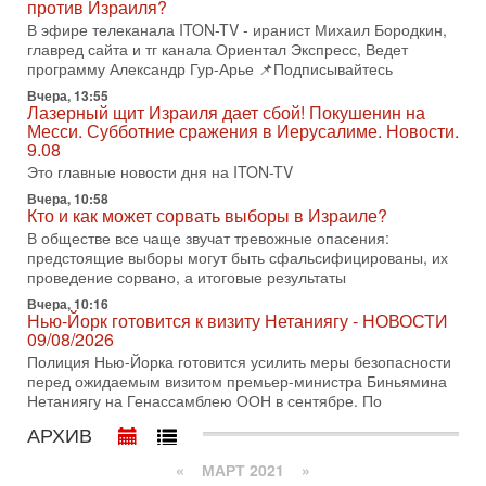
В эфире ITON-TV доктор Эльдар Намазов , историк,
против Израиля?
политолог, в прошлом – помощник Президента
В эфире телеканала ITON-TV - иранист Михаил Бородкин,
Азербайджана Гейдара Алиева . Ведет программу
главред сайта и тг канала Ориентал Экспресс, Ведет
Александр
программу Александр Гур-Арье 📌Подписывайтесь
3-08-2026, 11:09
Вчера, 13:55
Выборы в Израиле в опасности?! ШАБАК формирует
Лазерный щит Израиля дает сбой! Покушенин на
спецотдел
Месси. Субботние сражения в Иерусалиме. Новости.
9.08
В этом выпуске мы разбираем одну из самых тревожных
тем израильской политики. Известно, что израильская
Это главные новости дня на ITON-TV
Служба общей безопасности (ШАБАК) создала
Вчера, 10:58
Кто и как может сорвать выборы в Израиле?
3-08-2026, 08:32
Трамп и Иран: последний шанс - НОВОСТИ
В обществе все чаще звучат тревожные опасения:
03/08/2026
предстоящие выборы могут быть сфальсифицированы, их
проведение сорвано, а итоговые результаты
Президент США Дональд Трамп объявил о возобновлении
переговоров с Ираном, но Тегеран пока не подтвердил
Вчера, 10:16
готовность к диалогу. По словам американского
Нью-Йорк готовится к визиту Нетаниягу - НОВОСТИ
09/08/2026
2-08-2026, 08:42
Полиция Нью-Йорка готовится усилить меры безопасности
Трамп отменил удар по Ирану - НОВОСТИ
перед ожидаемым визитом премьер-министра Биньямина
02/08/2026
Нетаниягу на Генассамблею ООН в сентябре. По
Президент США Дональд Трамп сегодня заявил об отмене
подготовленного удара по Ирану после обращений
АРХИВ
Тегерана и других стран региона. По его словам,
«
МАРТ 2021
»
1-08-2026, 17:50