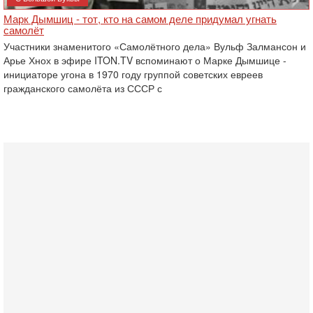
Марк Дымшиц - тот, кто на самом деле придумал угнать
самолёт
Участники знаменитого «Самолётного дела» Вульф Залмансон и
Арье Хнох в эфире ITON.TV вспоминают о Марке Дымшице -
инициаторе угона в 1970 году группой советских евреев
гражданского самолёта из СССР с