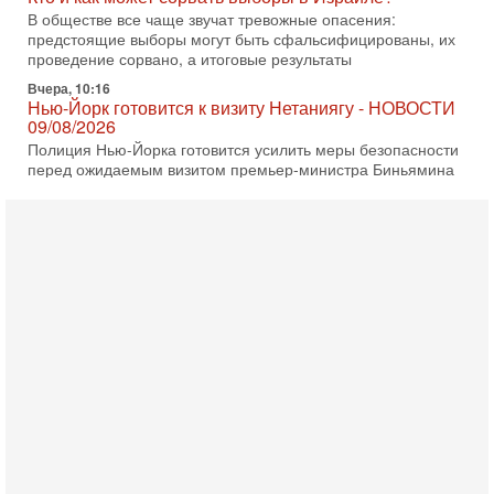
проведение сорвано, а итоговые результаты
Вчера, 10:16
Нью-Йорк готовится к визиту Нетаниягу - НОВОСТИ
09/08/2026
Полиция Нью-Йорка готовится усилить меры безопасности
перед ожидаемым визитом премьер-министра Биньямина
Нетаниягу на Генассамблею ООН в сентябре. По
8-08-2026, 16:56
Еврейский кандидат в арабской партии — зачем?
Израильская политика может получить неожиданный
поворот: еврейский кандидат — на реальном месте в
списке одной из арабских партий. Причем речь идет
7-08-2026, 16:55
Арабо-еврейская партия изменит всё? Если
появится...
Может ли в Израиле появиться полноценный арабо-
еврейский политический альянс? Что произойдет с
политическим раскладом сил, если арабский список
6-08-2026, 17:49
Оснащен ли израильский «Дракон» ядерным
оружием?
Израиль получил от Германии новейшую подводную лодку