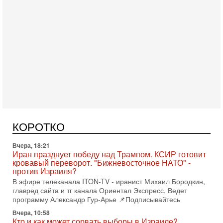
Сегодня, 08:58
Израиль готов к войне с Ираном - НОВОСТИ
10/08/2026
Высокопоставленный представитель израильских сил
безопасности заявил, что Израиль готов самостоятельно
продолжить противостояние с Ираном, если США
КОРОТКО
Вчера, 18:21
Иран празднует победу над Трампом. КСИР готовит
кровавый переворот. "Бижневосточное НАТО" -
против Израиля?
В эфире телеканала ITON-TV - иранист Михаил Бородкин,
главред сайта и тг канала Ориентал Экспресс, Ведет
программу Александр Гур-Арье 📌Подписывайтесь
Вчера, 10:58
Кто и как может сорвать выборы в Израиле?
В обществе все чаще звучат тревожные опасения:
предстоящие выборы могут быть сфальсифицированы, их