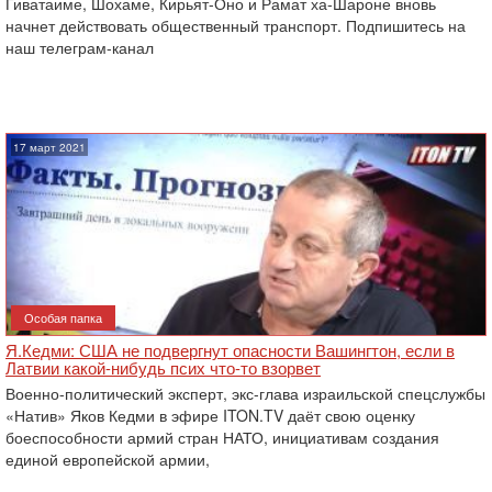
Гиватаиме, Шохаме, Кирьят-Оно и Рамат ха-Шароне вновь
начнет действовать общественный транспорт. Подпишитесь на
наш телеграм-канал
17 март 2021
Особая папка
Я.Кедми: США не подвергнут опасности Вашингтон, если в
Латвии какой-нибудь псих что-то взорвет
Военно-политический эксперт, экс-глава израильской спецслужбы
«Натив» Яков Кедми в эфире ITON.TV даёт свою оценку
боеспособности армий стран НАТО, инициативам создания
единой европейской армии,