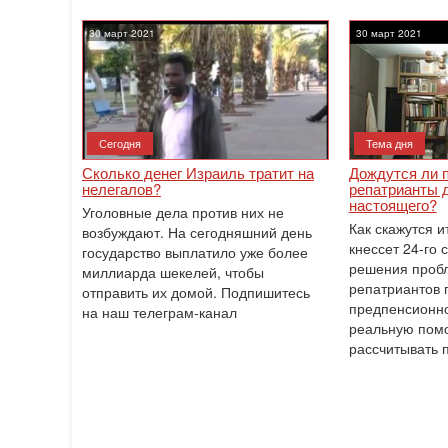
30 март 2021
30 март 2021
Сегодня
Тема дня
Сколько денег Израиль тратит на
Дождутся ли 
нелегалов?
репатрианты 
настоящего?
Уголовные дела против них не
Как скажутся и
возбуждают. На сегодняшний день
кнессет 24-го 
государство выплатило уже более
решения проб
миллиарда шекелей, чтобы
репатриантов 
отправить их домой. Подпишитесь
предпенсионно
на наш телеграм-канал
реальную пом
рассчитывать 