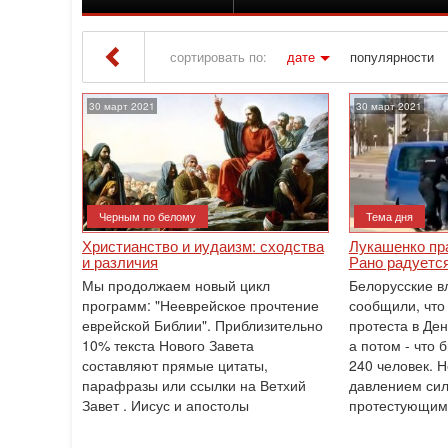
сортировать по:
дате
популярности
Iton TV
» Материалы за 30.03.2021
30 март 2021
30 март 2021
Черным по белому
Тема дня
Христианство и иудаизм: сходства
Лукашенко пр
и различия
Рано радуетс
Мы продолжаем новый цикл
Белорусские в
программ: "Нееврейское прочтение
сообщили, что
еврейской Библии". Приблизительно
протеста в Ден
10% текста Нового Завета
а потом - что
составляют прямые цитаты,
240 человек. Н
парафразы или ссылки на Ветхий
давлением сил
Завет . Иисус и апостолы
протестующим