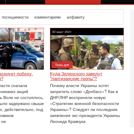
посещаемости
комментариям
алфавиту
30 март 2021
Тема дня
азднует победу.
Куда Зеленского заведут
я?
"партизанские тропы"?
ласти сначала
Почему власти Украины хотят
 никаких акций
запретить слово «Донбасс»? Как в
ь Воли не состоялось,
ДНР/ЛНР восприняли новую
 было задержано свыше
«Стратегию военной безопасности
о, действительно, под
Украины»? Следует ли последние
Вч
овиков
заявления экс-президента Украины
О
 не
Леонида Кравчука
о
И