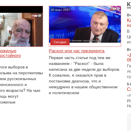
л
д
30 март 2021
Вч
К
н
В
Ц
и
Сегодня
Вч
пожилые
Раскол или час президента
«
достойного
Первая часть статьи под тем же
0
названием - ”Раскол” - была
Г
тоги выборов в
написана за две недели до выборов.
л
созыва на перспективы
К сожалею, я оказался прав в
с
лем русскоязычных
постановке диагноза, что и
пенсионного и
5-
немудрено в нашем общественном
С
го возраста? На чью
и политическом
«
ощь могут
И
пожилые
Н
5-
Т
0
П