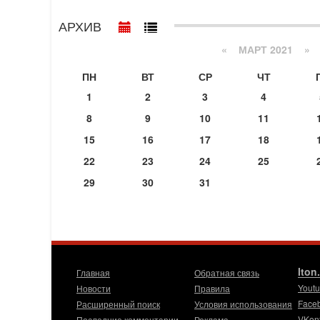
АРХИВ
«
МАРТ 2021
»
ПН
ВТ
СР
ЧТ
1
2
3
4
8
9
10
11
15
16
17
18
22
23
24
25
29
30
31
Iton
Главная
Обратная связь
Yout
Новости
Правила
Face
Расширенный поиск
Условия использования
VKon
Последние комментарии
Реклама