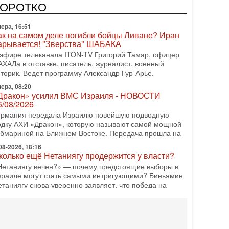
одку АХИ «Дракон» (Drakon), которая уже стала самой
КОРОТКО
орогой субмариной в истории ЦАХАЛ. Но почему её
ера, 16:51
ак на самом деле погибли бойцы Ливане? Иран
арывается! "Зверства" ШАБАКА
 эфире телеканала ITON-TV Григорий Тамар, офицер
АХАЛа в отставке, писатель, журналист, военный
сторик. Ведет программу Александр Гур-Арье.
ера, 08:20
Дракон» усилил ВМС Израиля - НОВОСТИ
6/08/2026
ермания передала Израилю новейшую подводную
одку АХИ «Дракон», которую называют самой мощной
убмариной на Ближнем Востоке. Передача прошла на
08-2026, 18:16
колько ещё Нетаниягу продержится у власти?
Нетаниягу вечен?» — почему предстоящие выборы в
зраиле могут стать самыми интригующими? Биньямин
етаниягу снова уверенно заявляет, что победа на
08-2026, 08:51
рамп пригрозил Ирану ударом - НОВОСТИ
5/08/2026
резидент США Дональд Трамп сегодня заявил, что