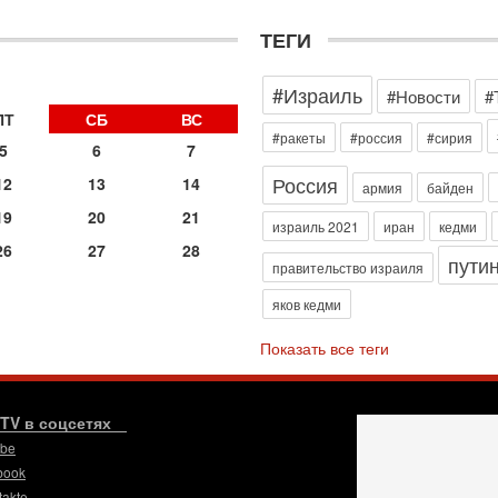
д
р
ТЕГИ
г
30
#Израиль
И
#Новости
#
о
ПТ
СБ
ВС
С
#ракеты
#россия
#сирия
5
6
7
н
п
Россия
12
13
14
армия
байден
т
19
20
21
30
израиль 2021
иран
кедми
П
26
27
28
пути
з
правительство израиля
В
яков кедми
р
30
Показать все теги
Т
3
П
в
.TV в соцсетях
И
ube
29
book
Т
takte