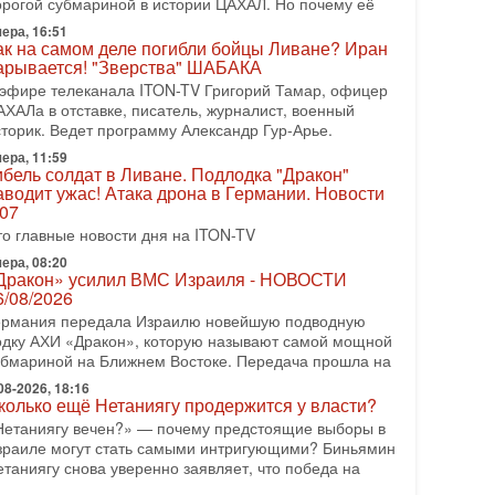
орогой субмариной в истории ЦАХАЛ. Но почему её
08-2026, 17:50
ера, 16:51
Русский голос» Израиля: кто заберет его на этот
ак на самом деле погибли бойцы Ливане? Иран
аз?
арывается! "Зверства" ШАБАКА
олоса русскоязычных репатриантов не раз кардинально
 эфире телеканала ITON-TV Григорий Тамар, офицер
еняли политический ландшафт Израиля. Достаточно
АХАЛа в отставке, писатель, журналист, военный
спомнить взлет партии «Исраэль ба-алия», когда
сторик. Ведет программу Александр Гур-Арье.
ера, 11:59
-07-2026, 17:00
ибель солдат в Ливане. Подлодка "Дракон"
айны закрытых дверей: о чём на самом деле
аводит ужас! Атака дрона в Германии. Новости
олчат Трамп и Нетаньяху?
.07
едавний визит премьер-министра Израиля Биньямина
то главные новости дня на ITON-TV
етаньяху в США и его встреча с Дональдом Трампом
ставили больше вопросов, чем ответов. Полная
ера, 08:20
Дракон» усилил ВМС Израиля - НОВОСТИ
-07-2026, 15:18
6/08/2026
ран готовит покушение на Нетаниягу! Трамп не
ермания передала Израилю новейшую подводную
очет эскалации, но КСИР готовит взрыв!
одку АХИ «Дракон», которую называют самой мощной
 эфире телеканала ITON-TV СЕРГЕЙ МИГДАЛЬ,
убмариной на Ближнем Востоке. Передача прошла на
ксперт по вопросам безопасности, офицер запаса
еждународного управления полиции Израиля, автор
08-2026, 18:16
колько ещё Нетаниягу продержится у власти?
-07-2026, 09:02
Нетаниягу вечен?» — почему предстоящие выборы в
итва за разоружение ХАМАСа - НОВОСТИ
зраиле могут стать самыми интригующими? Биньямин
1/07/2026
етаниягу снова уверенно заявляет, что победа на
егодня президент США Дональд Трамп заявил о