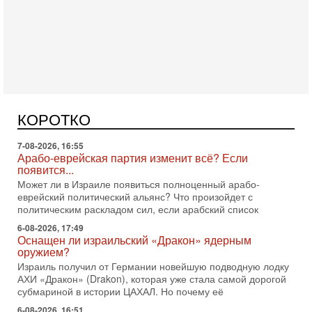
Вчера, 16:56
Еврейский кандидат в арабской партии — зачем?
Израильская политика может получить неожиданный
поворот: еврейский кандидат — на реальном месте в
КОРОТКО
списке одной из арабских партий. Причем речь идет
7-08-2026, 16:55
Арабо-еврейская партия изменит всё? Если
появится...
Может ли в Израиле появиться полноценный арабо-
еврейский политический альянс? Что произойдет с
политическим раскладом сил, если арабский список
6-08-2026, 17:49
Оснащен ли израильский «Дракон» ядерным
оружием?
Израиль получил от Германии новейшую подводную лодку
АХИ «Дракон» (Drakon), которая уже стала самой дорогой
субмариной в истории ЦАХАЛ. Но почему её
6-08-2026, 16:51