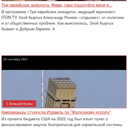
Три еврейских анекдота. Фима, таки поцелуйте меня в...
В программе «Три еврейских анекдота» ведущий журналист
ITON.TV Злой Кыргыз Александр Ронкин «отдыхает» от политики
и от общественных проблем. Как выяснилось, Злой Кыргыз
бывает и Добрым Евреем. А
23 сентябрь 2021
С Большой Буквы
Американцы стукнули Израиль по "Железному куполу"
Из проекта бюджета США на 2022 год был изъят пункт о
финансировани закупок боеприпасов для израильской системы