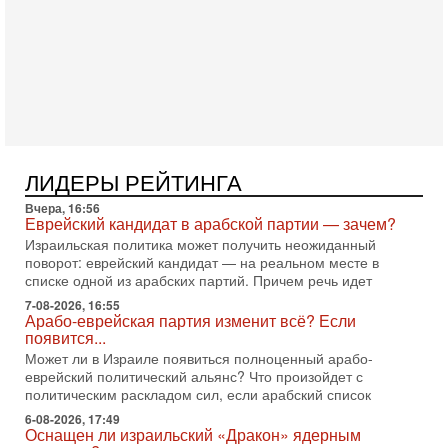
Александр
3-08-2026, 11:09
Выборы в Израиле в опасности?! ШАБАК формирует
спецотдел
В этом выпуске мы разбираем одну из самых тревожных
тем израильской политики. Известно, что израильская
Служба общей безопасности (ШАБАК) создала
3-08-2026, 08:32
Трамп и Иран: последний шанс - НОВОСТИ
ЛИДЕРЫ РЕЙТИНГА
03/08/2026
Президент США Дональд Трамп объявил о возобновлении
Вчера, 16:56
переговоров с Ираном, но Тегеран пока не подтвердил
Еврейский кандидат в арабской партии — зачем?
готовность к диалогу. По словам американского
Израильская политика может получить неожиданный
поворот: еврейский кандидат — на реальном месте в
2-08-2026, 08:42
списке одной из арабских партий. Причем речь идет
Трамп отменил удар по Ирану - НОВОСТИ
02/08/2026
7-08-2026, 16:55
Арабо-еврейская партия изменит всё? Если
Президент США Дональд Трамп сегодня заявил об отмене
появится...
подготовленного удара по Ирану после обращений
Тегерана и других стран региона. По его словам,
Может ли в Израиле появиться полноценный арабо-
еврейский политический альянс? Что произойдет с
1-08-2026, 17:50
политическим раскладом сил, если арабский список
«Русский голос» Израиля: кто заберет его на этот
раз?
6-08-2026, 17:49
Оснащен ли израильский «Дракон» ядерным
Голоса русскоязычных репатриантов не раз кардинально