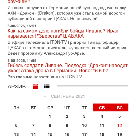
оружием?
меняли политический ландшафт Израиля. Достаточно
Израиль получил от Германии новейшую подводную лодку
вспомнить взлет партии «Исраэль ба-алия», когда
АХИ «Дракон» (Drakon), которая уже стала самой дорогой
31-07-2026, 17:00
субмариной в истории ЦАХАЛ. Но почему её
Тайны закрытых дверей: о чём на самом деле
молчат Трамп и Нетаньяху?
6-08-2026, 16:51
Как на самом деле погибли бойцы Ливане? Иран
Недавний визит премьер-министра Израиля Биньямина
нарывается! "Зверства" ШАБАКА
Нетаньяху в США и его встреча с Дональдом Трампом
В эфире телеканала ITON-TV Григорий Тамар, офицер
оставили больше вопросов, чем ответов. Полная
ЦАХАЛа в отставке, писатель, журналист, военный историк.
31-07-2026, 15:18
Ведет программу Александр Гур-Арье.
Иран готовит покушение на Нетаниягу! Трамп не
6-08-2026, 11:59
хочет эскалации, но КСИР готовит взрыв!
Гибель солдат в Ливане. Подлодка "Дракон" наводит
В эфире телеканала ITON-TV СЕРГЕЙ МИГДАЛЬ, эксперт
ужас! Атака дрона в Германии. Новости 6.07
по вопросам безопасности, офицер запаса
Это главные новости дня на ITON-TV
Международного управления полиции Израиля, автор
АРХИВ
31-07-2026, 09:02
Битва за разоружение ХАМАСа - НОВОСТИ
«
СЕНТЯБРЬ 2021
»
31/07/2026
Сегодня президент США Дональд Трамп заявил о
ПН
ВТ
СР
ЧТ
ПТ
СБ
ВС
достижении исторического соглашения о полном
разоружении ХАМАСа и других вооруженных группировок в
1
2
3
4
5
30-07-2026, 17:59
6
7
8
9
10
11
12
Иран доведет Трампа до крайних мер? Разбор и
оценка от военного обозревателя Давида Шарпа
13
14
15
16
17
18
19