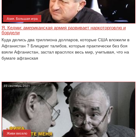
Азия. Большая игра
Я. Кедми: американская армия развивает наркоторговлю и
бордели
Куда делись два триллиона долларов, которые США вложили в
Афганистан ? Блицкриг талибов, которые практически без боя
взяли Афганистан, застал врасплох весь мир, учитывая, что на
бумаге афганская
23 сентябрь 2021
Живи весело