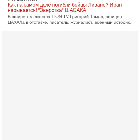
Как на самом деле погибли бойцы Ливане? Иран
нарывается! "Зверства" ШАБАКА
В эфире телеканала ITON-TV Григорий Тамар, офицер
ЦАХАЛа в отставке, писатель, журналист, военный историк.
Ведет программу Александр Гур-Арье.
6-08-2026, 08:20
«Дракон» усилил ВМС Израиля - НОВОСТИ
06/08/2026
Германия передала Израилю новейшую подводную лодку
АХИ «Дракон», которую называют самой мощной
субмариной на Ближнем Востоке. Передача прошла на
5-08-2026, 18:16
Сколько ещё Нетаниягу продержится у власти?
«Нетаниягу вечен?» — почему предстоящие выборы в
Израиле могут стать самыми интригующими? Биньямин
Нетаниягу снова уверенно заявляет, что победа на
5-08-2026, 08:51
Трамп пригрозил Ирану ударом - НОВОСТИ
05/08/2026
Президент США Дональд Трамп сегодня заявил, что
Ормузский пролив может быть открыт «очень скоро». По
его словам, если этого не произойдет, Иран ждет