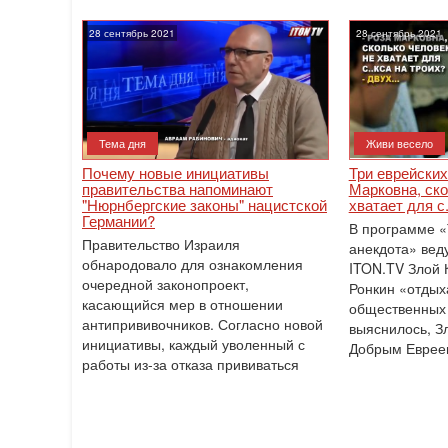
28 сентябрь 2021
28 сентябрь 2021
Тема дня
Живи весело
Почему новые инициативы
Три еврейских
правительства напоминают
Марковна, ско
"Нюрнбергские законы" нацистской
хватает для с
Германии?
В программе «
Правительство Израиля
анекдота» вед
обнародовало для ознакомления
ITON.TV Злой 
очередной законопроект,
Ронкин «отдыха
касающийся мер в отношении
общественных 
антипрививочников. Согласно новой
выяснилось, З
инициативы, каждый уволенный с
Добрым Еврее
работы из-за отказа прививаться