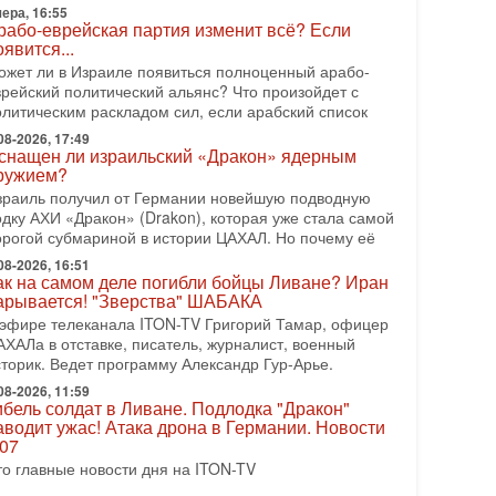
рамп и Иран: последний шанс - НОВОСТИ
ера, 16:55
3/08/2026
рабо-еврейская партия изменит всё? Если
оявится...
резидент США Дональд Трамп объявил о
озобновлении переговоров с Ираном, но Тегеран пока
ожет ли в Израиле появиться полноценный арабо-
 подтвердил готовность к диалогу. По словам
врейский политический альянс? Что произойдет с
мериканского
олитическим раскладом сил, если арабский список
08-2026, 08:42
08-2026, 17:49
снащен ли израильский «Дракон» ядерным
рамп отменил удар по Ирану - НОВОСТИ
ружием?
2/08/2026
зраиль получил от Германии новейшую подводную
резидент США Дональд Трамп сегодня заявил об
одку АХИ «Дракон» (Drakon), которая уже стала самой
тмене подготовленного удара по Ирану после
орогой субмариной в истории ЦАХАЛ. Но почему её
бращений Тегерана и других стран региона. По его
ловам,
08-2026, 16:51
ак на самом деле погибли бойцы Ливане? Иран
08-2026, 17:50
арывается! "Зверства" ШАБАКА
Русский голос» Израиля: кто заберет его на этот
 эфире телеканала ITON-TV Григорий Тамар, офицер
аз?
АХАЛа в отставке, писатель, журналист, военный
олоса русскоязычных репатриантов не раз кардинально
сторик. Ведет программу Александр Гур-Арье.
еняли политический ландшафт Израиля. Достаточно
спомнить взлет партии «Исраэль ба-алия», когда
08-2026, 11:59
ибель солдат в Ливане. Подлодка "Дракон"
-07-2026, 17:00
аводит ужас! Атака дрона в Германии. Новости
айны закрытых дверей: о чём на самом деле
.07
олчат Трамп и Нетаньяху?
то главные новости дня на ITON-TV
едавний визит премьер-министра Израиля Биньямина