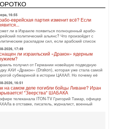
оворот: еврейский кандидат — на реальном месте в
КОРОТКО
писке одной из арабских партий. Причем речь идет
ера, 16:55
рабо-еврейская партия изменит всё? Если
оявится...
ожет ли в Израиле появиться полноценный арабо-
врейский политический альянс? Что произойдет с
олитическим раскладом сил, если арабский список
08-2026, 17:49
снащен ли израильский «Дракон» ядерным
ружием?
зраиль получил от Германии новейшую подводную
одку АХИ «Дракон» (Drakon), которая уже стала самой
орогой субмариной в истории ЦАХАЛ. Но почему её
08-2026, 16:51
ак на самом деле погибли бойцы Ливане? Иран
арывается! "Зверства" ШАБАКА
 эфире телеканала ITON-TV Григорий Тамар, офицер
АХАЛа в отставке, писатель, журналист, военный
сторик. Ведет программу Александр Гур-Арье.
08-2026, 08:20
Дракон» усилил ВМС Израиля - НОВОСТИ
6/08/2026