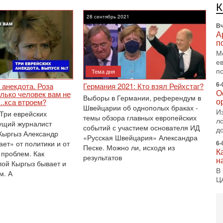
п
с
28 сентябрь 2021
Вч
А
п
М
е
п
Тема дня
6-
 анекдота. Роза
Германия 2021: Кто взял Рейхстаг?
О
лько человек вам не
Выборы в Германии, референдум в
о
...кса втроем?
Швейцарии об однополых браках -
И
Три еврейских
темы обзора главных европейских
л
ущий журналист
событий с участием основателя ИД
д
Кыргыз Александр
«Русская Швейцария» Александра
ет» от политики и от
6-
Песке. Можно ли, исходя из
К
проблем. Как
результатов
н
лой Кыргыз бывает и
В
м. А
Ц
и
6-
«
0