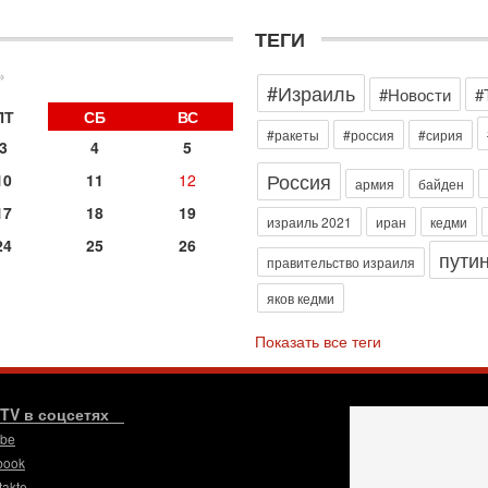
Н
о
ТЕГИ
31
И
»
#Израиль
х
#Новости
#
В
ПТ
СБ
ВС
э
#ракеты
#россия
#сирия
3
4
5
М
Россия
10
11
12
31
армия
байден
Б
17
18
19
3
израиль 2021
иран
кедми
С
24
25
26
пути
д
правительство израиля
р
яков кедми
г
30
Показать все теги
И
о
С
н
.TV в соцсетях
п
ube
т
book
30
takte