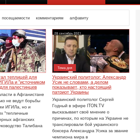
посещаемости
комментариям
алфавиту
28 сентябрь 2021
Тема дня
тал теплицей для
Украинский политолог: Александр
ИГИЛа и "источником
Усик не словами, а делом
 для палестинцев
показывает, кто настоящий
патриот Украины
ласти в Афганистане
Украинский политолог Сергей
ько не ведут борьбы
Годный в эфире ITON.TV
ми ИГИЛа, но и
высказывает своё мнение о
их "тепличные
причинах, по которым на Украине не
верных афганских
транслировали бой украинского
Се
уководство Талибана
Е
боксера Александра Усика за звание
И
чемпиона мира в