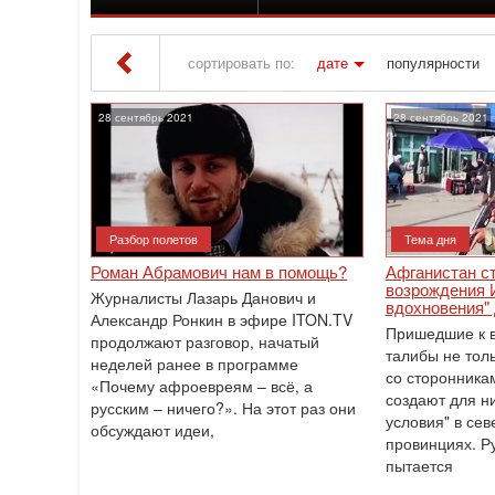
сортировать по:
дате
популярности
Iton TV
» Материалы за 28.09.2021
28 сентябрь 2021
28 сентябрь 2021
Разбор полетов
Тема дня
Роман Абрамович нам в помощь?
Афганистан с
возрождения 
Журналисты Лазарь Данович и
вдохновения"
Александр Ронкин в эфире ITON.TV
Пришедшие к в
продолжают разговор, начатый
талибы не тол
неделей ранее в программе
со сторонника
«Почему афроевреям – всё, а
создают для н
русским – ничего?». На этот раз они
условия" в се
обсуждают идеи,
провинциях. Р
пытается