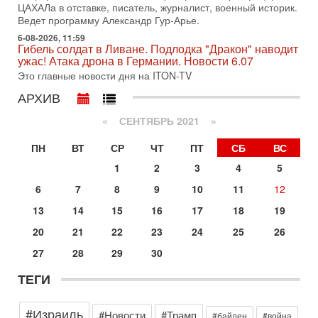
ЦАХАЛа в отставке, писатель, журналист, военный историк.
31-07-2026, 15:18
Ведет программу Александр Гур-Арье.
Иран готовит покушение на Нетаниягу! Трамп не
6-08-2026, 11:59
хочет эскалации, но КСИР готовит взрыв!
Гибель солдат в Ливане. Подлодка "Дракон" наводит
В эфире телеканала ITON-TV СЕРГЕЙ МИГДАЛЬ, эксперт
ужас! Атака дрона в Германии. Новости 6.07
по вопросам безопасности, офицер запаса
Это главные новости дня на ITON-TV
Международного управления полиции Израиля, автор
АРХИВ
31-07-2026, 09:02
Битва за разоружение ХАМАСа - НОВОСТИ
«
СЕНТЯБРЬ 2021
»
31/07/2026
Сегодня президент США Дональд Трамп заявил о
ПН
ВТ
СР
ЧТ
ПТ
СБ
ВС
достижении исторического соглашения о полном
разоружении ХАМАСа и других вооруженных группировок в
1
2
3
4
5
30-07-2026, 17:59
6
7
8
9
10
11
12
Иран доведет Трампа до крайних мер? Разбор и
оценка от военного обозревателя Давида Шарпа
13
14
15
16
17
18
19
Ситуация вокруг противостояния Ирана и США накаляется
20
21
22
23
24
25
26
с каждым днем. Почему Трамп в самый последний момент
отменил решение о нанесении тяжелых ударов
27
28
29
30
30-07-2026, 16:54
ТЕГИ
Покупатель авиакомпании «Аркия» намерен
запретить полеты по субботам!
Вокруг возможной продажи авиакомпании «Аркия»
#Израиль
#Новости
#Трамп
#байден
#война