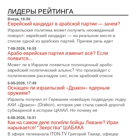
3-08-2026, 08:32
Трамп и Иран: последний шанс - НОВОСТИ
ЛИДЕРЫ РЕЙТИНГА
03/08/2026
Президент США Дональд Трамп объявил о возобновлении
Вчера, 16:56
переговоров с Ираном, но Тегеран пока не подтвердил
Еврейский кандидат в арабской партии — зачем?
готовность к диалогу. По словам американского
Израильская политика может получить неожиданный
поворот: еврейский кандидат — на реальном месте в
2-08-2026, 08:42
списке одной из арабских партий. Причем речь идет
Трамп отменил удар по Ирану - НОВОСТИ
02/08/2026
7-08-2026, 16:55
Арабо-еврейская партия изменит всё? Если
Президент США Дональд Трамп сегодня заявил об отмене
появится...
подготовленного удара по Ирану после обращений
Тегерана и других стран региона. По его словам,
Может ли в Израиле появиться полноценный арабо-
еврейский политический альянс? Что произойдет с
1-08-2026, 17:50
политическим раскладом сил, если арабский список
«Русский голос» Израиля: кто заберет его на этот
раз?
6-08-2026, 17:49
Оснащен ли израильский «Дракон» ядерным
Голоса русскоязычных репатриантов не раз кардинально
оружием?
меняли политический ландшафт Израиля. Достаточно
Израиль получил от Германии новейшую подводную лодку
вспомнить взлет партии «Исраэль ба-алия», когда
АХИ «Дракон» (Drakon), которая уже стала самой дорогой
31-07-2026, 17:00
субмариной в истории ЦАХАЛ. Но почему её
Тайны закрытых дверей: о чём на самом деле
молчат Трамп и Нетаньяху?
6-08-2026, 16:51
Как на самом деле погибли бойцы Ливане? Иран
Недавний визит премьер-министра Израиля Биньямина
нарывается! "Зверства" ШАБАКА
Нетаньяху в США и его встреча с Дональдом Трампом
В эфире телеканала ITON-TV Григорий Тамар, офицер
оставили больше вопросов, чем ответов. Полная