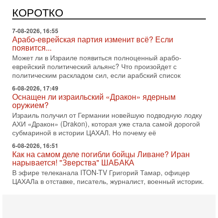
Израильская политика может получить неожиданный
поворот: еврейский кандидат — на реальном месте в
КОРОТКО
списке одной из арабских партий. Причем речь идет
7-08-2026, 16:55
Арабо-еврейская партия изменит всё? Если
появится...
Может ли в Израиле появиться полноценный арабо-
еврейский политический альянс? Что произойдет с
политическим раскладом сил, если арабский список
6-08-2026, 17:49
Оснащен ли израильский «Дракон» ядерным
оружием?
Израиль получил от Германии новейшую подводную лодку
АХИ «Дракон» (Drakon), которая уже стала самой дорогой
субмариной в истории ЦАХАЛ. Но почему её
6-08-2026, 16:51
Как на самом деле погибли бойцы Ливане? Иран
нарывается! "Зверства" ШАБАКА
В эфире телеканала ITON-TV Григорий Тамар, офицер
ЦАХАЛа в отставке, писатель, журналист, военный историк.
Ведет программу Александр Гур-Арье.
6-08-2026, 08:20
«Дракон» усилил ВМС Израиля - НОВОСТИ