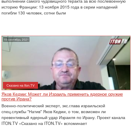
выполнении самого ‎чудовищного теракта за всю послевоенную
историю Франции: ‎13 ноября 2015 года в серии нападений
погибли 130 человек, сотни были
10 сентябрь 2021
Сказано на Iton.TV
Яков Кедми: Может ли Израиль применить ядерное оружие
против Ирана?
Военно-политический эксперт, экс.глава израильской
спец.службы "Натив" Яков Кедми, о том, возможен ли
превентивный ядерный удар Израиля по Ирану. Проект канала
ITON.TV «Сказано на ITON.TV» вспоминает