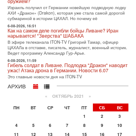
оружием?
меняли политический ландшафт Израиля. Достаточно
Израиль получил от Германии новейшую подводную лодку
вспомнить взлет партии «Исраэль ба-алия», когда
АХИ «Дракон» (Drakon), которая уже стала самой дорогой
31-07-2026, 17:00
субмариной в истории ЦАХАЛ. Но почему её
Тайны закрытых дверей: о чём на самом деле
молчат Трамп и Нетаньяху?
6-08-2026, 16:51
Как на самом деле погибли бойцы Ливане? Иран
Недавний визит премьер-министра Израиля Биньямина
нарывается! "Зверства" ШАБАКА
Нетаньяху в США и его встреча с Дональдом Трампом
В эфире телеканала ITON-TV Григорий Тамар, офицер
оставили больше вопросов, чем ответов. Полная
ЦАХАЛа в отставке, писатель, журналист, военный историк.
31-07-2026, 15:18
Ведет программу Александр Гур-Арье.
Иран готовит покушение на Нетаниягу! Трамп не
6-08-2026, 11:59
хочет эскалации, но КСИР готовит взрыв!
Гибель солдат в Ливане. Подлодка "Дракон" наводит
В эфире телеканала ITON-TV СЕРГЕЙ МИГДАЛЬ, эксперт
ужас! Атака дрона в Германии. Новости 6.07
по вопросам безопасности, офицер запаса
Это главные новости дня на ITON-TV
Международного управления полиции Израиля, автор
АРХИВ
31-07-2026, 09:02
Битва за разоружение ХАМАСа - НОВОСТИ
«
ОКТЯБРЬ 2021
»
31/07/2026
Сегодня президент США Дональд Трамп заявил о
ПН
ВТ
СР
ЧТ
ПТ
СБ
ВС
достижении исторического соглашения о полном
разоружении ХАМАСа и других вооруженных группировок в
1
2
3
30-07-2026, 17:59
4
5
6
7
8
9
10
Иран доведет Трампа до крайних мер? Разбор и
оценка от военного обозревателя Давида Шарпа
11
12
13
14
15
16
17