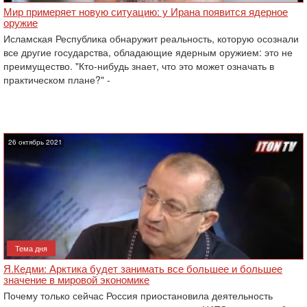
Мир примеряет новую ситуацию: у Ирана появится ядерное
оружие
Исламская Республика обнаружит реальность, которую осознали
все другие государства, обладающие ядерным оружием: это не
преимущество. "Кто-нибудь знает, что это может означать в
практическом плане?" -
26 октябрь 2021
Тема дня
Я.Кедми: Арктика будет занимать все большее и большее
значение в мировой экономике
Почему только сейчас Россия приостановила деятельность