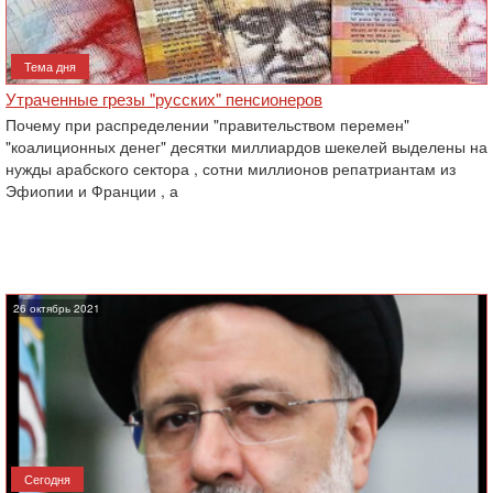
Тема дня
Утраченные грезы "русских" пенсионеров
Почему при распределении "правительством перемен"
"коалиционных денег" десятки миллиардов шекелей выделены на
нужды арабского сектора , сотни миллионов репатриантам из
Эфиопии и Франции , а
26 октябрь 2021
Сегодня