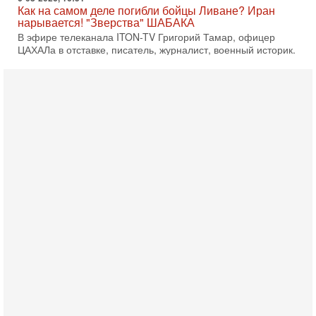
Как на самом деле погибли бойцы Ливане? Иран
нарывается! "Зверства" ШАБАКА
В эфире телеканала ITON-TV Григорий Тамар, офицер
ЦАХАЛа в отставке, писатель, журналист, военный историк.
Ведет программу Александр Гур-Арье.
6-08-2026, 08:20
«Дракон» усилил ВМС Израиля - НОВОСТИ
06/08/2026
Германия передала Израилю новейшую подводную лодку
АХИ «Дракон», которую называют самой мощной
субмариной на Ближнем Востоке. Передача прошла на
5-08-2026, 18:16
Сколько ещё Нетаниягу продержится у власти?
«Нетаниягу вечен?» — почему предстоящие выборы в
Израиле могут стать самыми интригующими? Биньямин
Нетаниягу снова уверенно заявляет, что победа на
5-08-2026, 08:51
Трамп пригрозил Ирану ударом - НОВОСТИ
05/08/2026
Президент США Дональд Трамп сегодня заявил, что
Ормузский пролив может быть открыт «очень скоро». По
его словам, если этого не произойдет, Иран ждет