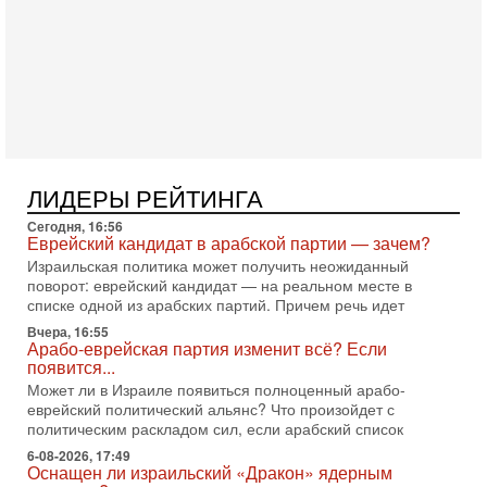
Александр
3-08-2026, 11:09
Выборы в Израиле в опасности?! ШАБАК формирует
спецотдел
В этом выпуске мы разбираем одну из самых тревожных
тем израильской политики. Известно, что израильская
Служба общей безопасности (ШАБАК) создала
3-08-2026, 08:32
Трамп и Иран: последний шанс - НОВОСТИ
ЛИДЕРЫ РЕЙТИНГА
03/08/2026
Президент США Дональд Трамп объявил о возобновлении
Сегодня, 16:56
переговоров с Ираном, но Тегеран пока не подтвердил
Еврейский кандидат в арабской партии — зачем?
готовность к диалогу. По словам американского
Израильская политика может получить неожиданный
поворот: еврейский кандидат — на реальном месте в
2-08-2026, 08:42
списке одной из арабских партий. Причем речь идет
Трамп отменил удар по Ирану - НОВОСТИ
02/08/2026
Вчера, 16:55
Арабо-еврейская партия изменит всё? Если
Президент США Дональд Трамп сегодня заявил об отмене
появится...
подготовленного удара по Ирану после обращений
Тегерана и других стран региона. По его словам,
Может ли в Израиле появиться полноценный арабо-
еврейский политический альянс? Что произойдет с
1-08-2026, 17:50
политическим раскладом сил, если арабский список
«Русский голос» Израиля: кто заберет его на этот
раз?
6-08-2026, 17:49
Оснащен ли израильский «Дракон» ядерным
Голоса русскоязычных репатриантов не раз кардинально