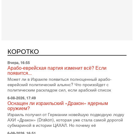
Сегодня, 16:56
Еврейский кандидат в арабской партии — зачем?
Израильская политика может получить неожиданный
поворот: еврейский кандидат — на реальном месте в
КОРОТКО
списке одной из арабских партий. Причем речь идет
Вчера, 16:55
Арабо-еврейская партия изменит всё? Если
появится...
Может ли в Израиле появиться полноценный арабо-
еврейский политический альянс? Что произойдет с
политическим раскладом сил, если арабский список
6-08-2026, 17:49
Оснащен ли израильский «Дракон» ядерным
оружием?
Израиль получил от Германии новейшую подводную лодку
АХИ «Дракон» (Drakon), которая уже стала самой дорогой
субмариной в истории ЦАХАЛ. Но почему её
6-08-2026, 16:51