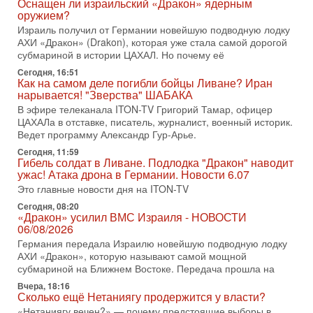
Оснащен ли израильский «Дракон» ядерным
оружием?
31-07-2026, 17:00
Тайны закрытых дверей: о чём на самом деле
Израиль получил от Германии новейшую подводную лодку
молчат Трамп и Нетаньяху?
АХИ «Дракон» (Drakon), которая уже стала самой дорогой
Недавний визит премьер-министра Израиля Биньямина
субмариной в истории ЦАХАЛ. Но почему её
Нетаньяху в США и его встреча с Дональдом Трампом
Сегодня, 16:51
оставили больше вопросов, чем ответов. Полная
Как на самом деле погибли бойцы Ливане? Иран
нарывается! "Зверства" ШАБАКА
31-07-2026, 15:18
Иран готовит покушение на Нетаниягу! Трамп не
В эфире телеканала ITON-TV Григорий Тамар, офицер
хочет эскалации, но КСИР готовит взрыв!
ЦАХАЛа в отставке, писатель, журналист, военный историк.
Ведет программу Александр Гур-Арье.
В эфире телеканала ITON-TV СЕРГЕЙ МИГДАЛЬ, эксперт
по вопросам безопасности, офицер запаса
Сегодня, 11:59
Международного управления полиции Израиля, автор
Гибель солдат в Ливане. Подлодка "Дракон" наводит
ужас! Атака дрона в Германии. Новости 6.07
31-07-2026, 09:02
Это главные новости дня на ITON-TV
Битва за разоружение ХАМАСа - НОВОСТИ
31/07/2026
Сегодня, 08:20
«Дракон» усилил ВМС Израиля - НОВОСТИ
Сегодня президент США Дональд Трамп заявил о
06/08/2026
достижении исторического соглашения о полном
Германия передала Израилю новейшую подводную лодку
разоружении ХАМАСа и других вооруженных группировок в
АХИ «Дракон», которую называют самой мощной
30-07-2026, 17:59
субмариной на Ближнем Востоке. Передача прошла на
Иран доведет Трампа до крайних мер? Разбор и
оценка от военного обозревателя Давида Шарпа
Вчера, 18:16
Сколько ещё Нетаниягу продержится у власти?
Ситуация вокруг противостояния Ирана и США накаляется
«Нетаниягу вечен?» — почему предстоящие выборы в