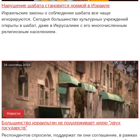
Нарушение шабата становится нормой в Израиле
Израильские законы о соблюдении шабата все чаще
игнорируются. Сегодня большинство культурных учреждений
открыты в шабат, даже в Иерусалиме с его многочисленным
религиозным населением.
28 сентябрь 2022
Новости
Большинство израильтян не поддерживает идею "двух
государств"
Респондентов спросили, поддержат ли они соглашение, в рамках