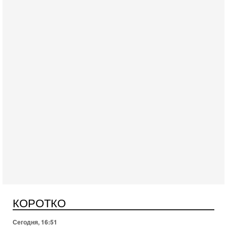
Сегодня, 17:49
Оснащен ли израильский «Дракон» ядерным
оружием?
Израиль получил от Германии новейшую подводную лодку
АХИ «Дракон» (Drakon), которая уже стала самой дорогой
субмариной в истории ЦАХАЛ. Но почему её
КОРОТКО
Сегодня, 16:51
Как на самом деле погибли бойцы Ливане? Иран