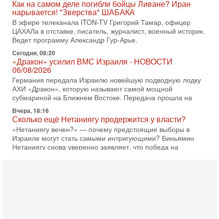
нарывается! "Зверства" ШАБАКА
В эфире телеканала ITON-TV Григорий Тамар, офицер
ЦАХАЛа в отставке, писатель, журналист, военный историк.
Ведет программу Александр Гур-Арье.
Сегодня, 08:20
«Дракон» усилил ВМС Израиля - НОВОСТИ
06/08/2026
Германия передала Израилю новейшую подводную лодку
АХИ «Дракон», которую называют самой мощной
субмариной на Ближнем Востоке. Передача прошла на
Вчера, 18:16
Сколько ещё Нетаниягу продержится у власти?
«Нетаниягу вечен?» — почему предстоящие выборы в
Израиле могут стать самыми интригующими? Биньямин
Нетаниягу снова уверенно заявляет, что победа на
Вчера, 08:51
Трамп пригрозил Ирану ударом - НОВОСТИ
05/08/2026
Президент США Дональд Трамп сегодня заявил, что
Ормузский пролив может быть открыт «очень скоро». По
его словам, если этого не произойдет, Иран ждет
4-08-2026, 20:08
Трамп выбирает подходящий момент для удара!